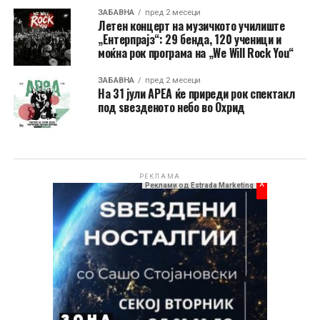
ЗАБАВНА
пред 2 месеци
Летен концерт на музичкото училиште
„Ентерпрајз“: 29 бенда, 120 ученици и
моќна рок програма на „We Will Rock You“
ЗАБАВНА
пред 2 месеци
На 31 јули АРЕА ќе приреди рок спектакл
под ѕвезденото небо во Охрид
РЕКЛАМА
x
Реклами од Estrada Marketing