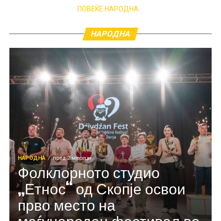
ПОВЕЌЕ НАРОДНА
НАРОДНА
НАРОДНА
пред 2 месеци
Фолклорното студио
„Етнос“ од Скопје освои
прво место на
меѓународен фестивал во