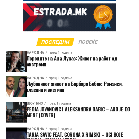
ПОСЛЕДНИ
ПОВЕЌЕ
НАРОДНА
пред 1 година
Пороците на Аца Лукас: Живот на работ од
екстреми
НАРОДНА
пред 1 година
Љубовниот живот на Барбара Бобак: Романси,
гласини и вистини
ШОУ БИЗ
пред 1 година
PEDJA JOVANOVIC I ALEKSANDRA DABIC – AKO JE DO
MENE (COVER)
НАРОДНА
пред 1 година
TANJA SAVIC FEAT. CORONA X RIMSKI – OCI BOJE