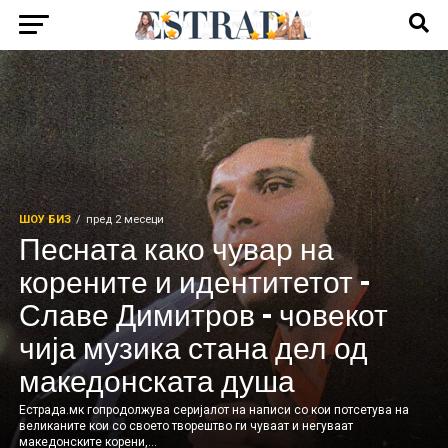
ШОУ БИЗ
пред 2 месеци
Песната како чувар на
корените и идентитетот –
Славе Димитров – човекот
чија музика стана дел од
македонската душа
Естрада.мк гопродолжува серијалот на написи со кои потсетува на
великаните кои со своето творештво ги чуваат и негуваат
македонските корени,...