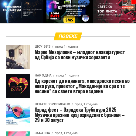
ПОВЕЌЕ
ШОУ БИЗ
пред 1 година
Марко Михајловиќ – младиот клавијатурист
од Србија со нови музички хоризонти
НАРОДНА
пред 1 година
Од коренот до иднината, македонска песна во
ново руво, проектот ,,Македонијо во срце те
носиме” со своето второ издание
НЕКАТЕГОРИЗИРАНО
пред 1 година
Охрид фест – Охридски Трубадури 2025
Музички празник крај охридските бранови –
29 и 30 август
ЗАБАВНА
пред 1 година