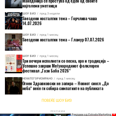
Македонија се простува од еден од своите
најголеми уметници
ШОУ БИЗ
пред 3 недели
Ѕвездени носталгии тема – Горчлива чаша
14.07.2026
ШОУ БИЗ
пред 1 месец
Ѕвездени носталгии тема – Гламур 07.07.2026
ШОУ БИЗ
пред 1 месец
Три вечери исполнети со песна, оро и традиција –
Успешно заврши Меѓународниот фолклорен
фестивал „Гази Баба 2026“
НЕКАТЕГОРИЗИРАНО
пред 1 месец
Огнен Здравковски не запира – Новиот сингл „До
неба“ веќе ги собира симпатиите на публиката
ПОВЕЌЕ ШОУ БИЗ
РЕКЛАМА
x
Реклами од Estrada Marketing