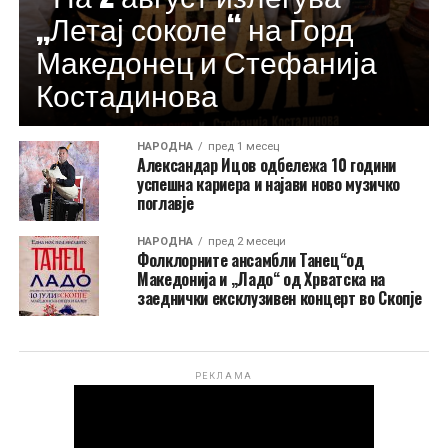
„Летај соколе“ на Горд
Македонец и Стефанија
Костадинова
НАРОДНА
пред 1 месец
Александар Ицов одбележа 10 години
успешна кариера и најави ново музичко
поглавје
НАРОДНА
пред 2 месеци
Фолклорните ансамбли Танец“од
Македонија и „Ладо“ од Хрватска на
заеднички ексклузивен концерт во Скопје
РЕКЛАМА