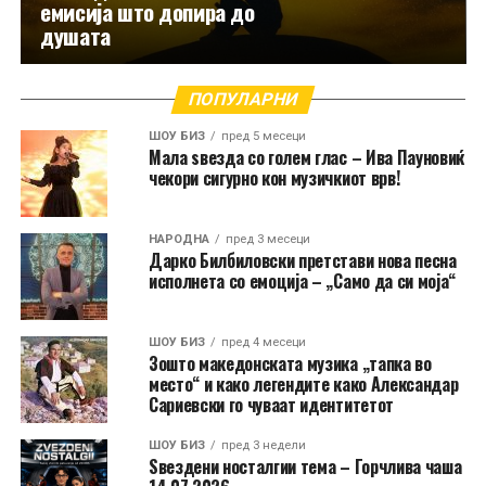
емисија што допира до
душата
ПОПУЛАРНИ
ШОУ БИЗ
пред 5 месеци
Мала ѕвезда со голем глас – Ива Пауновиќ
чекори сигурно кон музичкиот врв!
НАРОДНА
пред 3 месеци
Дарко Билбиловски претстави нова песна
исполнета со емоција – „Само да си моја“
ШОУ БИЗ
пред 4 месеци
Зошто македонската музика „тапка во
место“ и како легендите како Александар
Сариевски го чуваат идентитетот
ШОУ БИЗ
пред 3 недели
Ѕвездени носталгии тема – Горчлива чаша