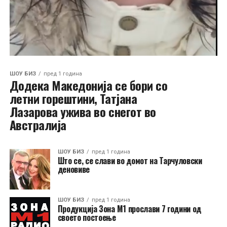
ШОУ БИЗ
пред 1 година
Додека Македонија се бори со
летни горештини, Татјана
Лазарова ужива во снегот во
Австралија
ШОУ БИЗ
пред 1 година
Што се, се слави во домот на Тарчуловски
деновиве
ШОУ БИЗ
пред 1 година
Продукција Зона М1 прослави 7 години од
своето постоење