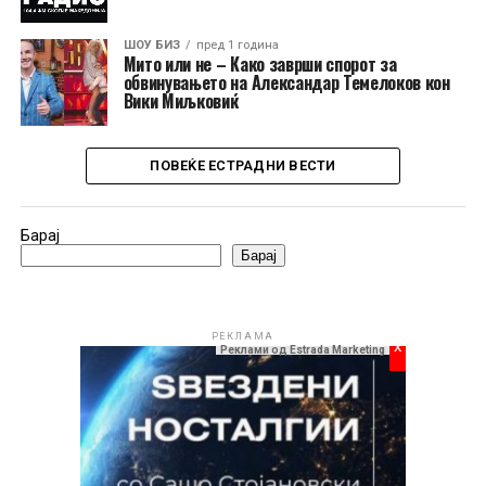
ШОУ БИЗ
пред 1 година
Мито или не – Како заврши спорот за
обвинувањето на Александар Темелоков кон
Вики Миљковиќ
ПОВЕЌЕ ЕСТРАДНИ ВЕСТИ
Барај
Барај
РЕКЛАМА
x
Реклами од Estrada Marketing