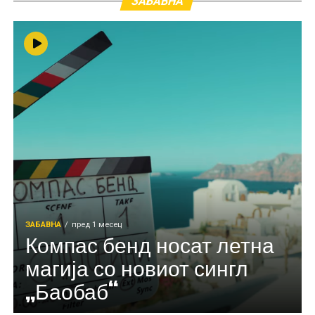
ЗАБАВНА
ЗАБАВНА
пред 1 месец
Компас бенд носат летна
магија со новиот сингл
„Баобаб“