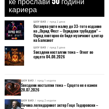
ќе прослави 50 години
кариера
ШОУ БИЗ
пред 2 дена
Останува уште малку до 33-тото издание
на „Охрид Фест – Охридски трубадури“ –
Охрид повторно ќе биде музичкиот центар
на Балканот
ШОУ БИЗ
пред 3 дена
Ѕвездени носталгии тема – Огнот во
срцето 04.08.2026
ШОУ БИЗ
пред 1 недела
Ѕвездени носталгии тема – Срцето не е камен
28.07.2026
ШОУ БИЗ
пред 2 недели
Почина легендарниот актер Гоце Тодоровски –