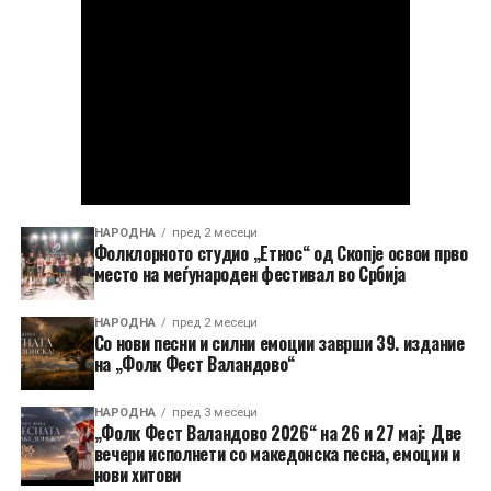
НАРОДНА
пред 2 месеци
Фолклорното студио „Етнос“ од Скопје освои прво
место на меѓународен фестивал во Србија
НАРОДНА
пред 2 месеци
Со нови песни и силни емоции заврши 39. издание
на „Фолк Фест Валандово“
НАРОДНА
пред 3 месеци
„Фолк Фест Валандово 2026“ на 26 и 27 мај: Две
вечери исполнети со македонска песна, емоции и
нови хитови