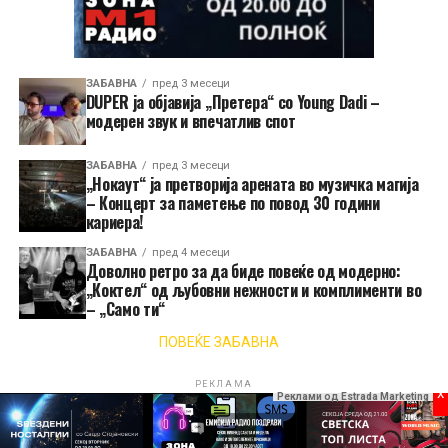
ЗАБАВНА
пред 3 месеци
DUPER ја објавија „Претера“ со Young Dadi –
модерен звук и впечатлив спот
ЗАБАВНА
пред 3 месеци
„Нокаут“ ја претворија арената во музичка магија
– Концерт за паметење по повод 30 години
кариера!
ЗАБАВНА
пред 4 месеци
Доволно ретро за да биде повеќе од модерно:
„Коктел“ од љубовни нежности и комплименти во
– „Само ти“
ПОВЕЌЕ ЗАБАВНА
РЕКЛАМА
x
Реклами од Estrada Marketing