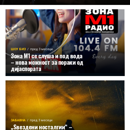
ШОУ БИЗ
пред 3 месеци
Зона М1 се слуша и под вода
– нова можност за пораки од
дијаспората
ЗАБАВНА
пред 3 месеци
„Ѕвездени носталгии“ –