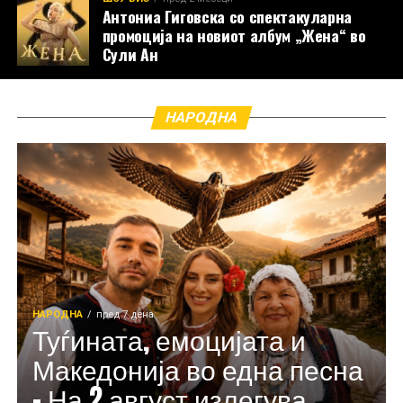
Антониа Гиговска со спектакуларна
промоција на новиот албум „Жена“ во
Сули Ан
НАРОДНА
НАРОДНА
пред 7 дена
Туѓината, емоцијата и
Македонија во една песна
– На 2 август излегува