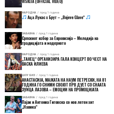
VISKIJA (OFFICIAL VIDEO)
НАРОДНА
пред 1 година
Аца Лукас x Брут – „Bojeve Glave“
ЗАБАВНА
пред 1 година
Српскиот избор за Евровизија – Мелодија на
традицијата и модерното
НАРОДНА
пред 1 година
„ТАНЕЦ“ ОРГАНИЗИРА ГАЛА КОНЦЕРТ ВО ЧЕСТ НА
ВАСКА ИЛИЕВА
ШОУ БИЗ
пред 1 година
АНАСТАСИЈА, МАЈКАТА НА НАУМ ПЕТРЕСКИ, НА 81
ГОДИНА ГО СНИМИ СВОЈОТ ПРВ ДУЕТ СО СНААТА
ЗУИЦА ЛАЗОВА – ЕМОЦИИ НА ПРОМОЦИЈАТА
ЗАБАВНА
пред 1 година
Пајак и Антониа Гиговска со нов летен хит
„Навика“