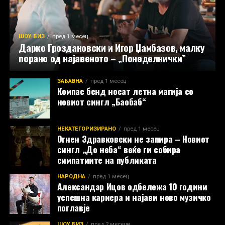
ШОУ БИЗ
пред 1 месец
Дарко Гроздановски и Игор Џамбазов, малку
порано од најавеното – „Понеделнички”
ЗАБАВНА
пред 1 месец
Компас бенд носат летна магија со
новиот сингл „Баобаб“
НЕКАТЕГОРИЗИРАНО
пред 1 месец
Огнен Здравковски не запира – Новиот
сингл „До неба“ веќе ги собира
симпатиите на публиката
НАРОДНА
пред 1 месец
Александар Ицов одбележа 10 години
успешна кариера и најави ново музичко
поглавје
ШОУ БИЗ
пред 2 месеци