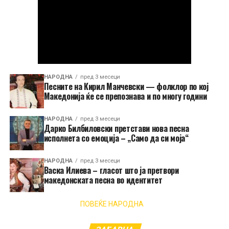
НАРОДНА
пред 3 месеци
Песните на Кирил Манчевски — фолклор по кој
Македонија ќе се препознава и по многу години
НАРОДНА
пред 3 месеци
Дарко Билбиловски претстави нова песна
исполнета со емоција – „Само да си моја“
НАРОДНА
пред 3 месеци
Васка Илиева – гласот што ја претвори
македонската песна во идентитет
ПОВЕЌЕ НАРОДНА