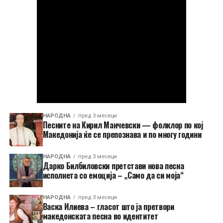
НАРОДНА
пред 3 месеци
Песните на Кирил Манчевски — фолклор по кој
Македонија ќе се препознава и по многу години
НАРОДНА
пред 3 месеци
Дарко Билбиловски претстави нова песна
исполнета со емоција – „Само да си моја“
НАРОДНА
пред 3 месеци
Васка Илиева – гласот што ја претвори
македонската песна во идентитет