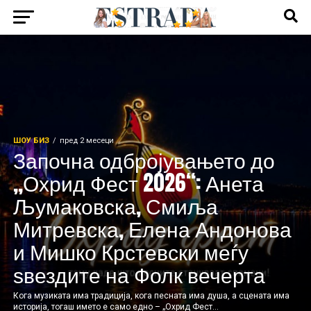
ШОУ БИЗ
пред 2 месеци
Започна одбројувањето до
„Охрид Фест 2026“: Анета
Љумаковска, Смиља
Митревска, Елена Андонова
и Мишко Крстевски меѓу
ѕвездите на Фолк вечерта
Кога музиката има традиција, кога песната има душа, а сцената има
историја, тогаш името е само едно – „Охрид Фест...