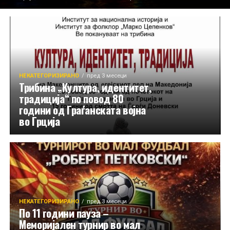
НЕКАТЕГОРИЗИРАНО
пред 3 месеци
Трибина „Култура, идентитет,
традиција“ по повод 80
години од Граѓанската војна
во Грција
НЕКАТЕГОРИЗИРАНО
пред 3 месеци
По 11 години пауза –
Меморијален турнир во мал