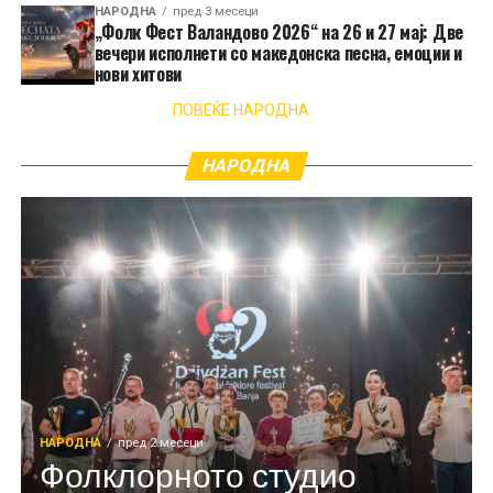
НАРОДНА
пред 3 месеци
„Фолк Фест Валандово 2026“ на 26 и 27 мај: Две
вечери исполнети со македонска песна, емоции и
нови хитови
ПОВЕЌЕ НАРОДНА
НАРОДНА
НАРОДНА
пред 2 месеци
Фолклорното студио