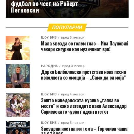
фудбал во чест на Роберт
Петковски
ПОПУЛАРНИ
ШОУ БИЗ
пред 5 месеци
Мала ѕвезда со голем глас – Ива Пауновиќ
чекори сигурно кон музичкиот врв!
НАРОДНА
пред 3 месеци
Дарко Билбиловски претстави нова песна
исполнета со емоција – „Само да си моја“
ШОУ БИЗ
пред 4 месеци
Зошто македонската музика „тапка во
место“ и како легендите како Александар
Сариевски го чуваат идентитетот
ШОУ БИЗ
пред 3 недели
Ѕвездени носталгии тема – Горчлива чаша