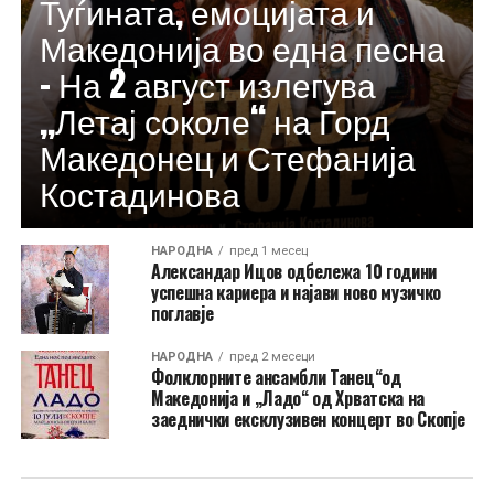
Туѓината, емоцијата и
Македонија во една песна
– На 2 август излегува
„Летај соколе“ на Горд
Македонец и Стефанија
Костадинова
НАРОДНА
пред 1 месец
Александар Ицов одбележа 10 години
успешна кариера и најави ново музичко
поглавје
НАРОДНА
пред 2 месеци
Фолклорните ансамбли Танец“од
Македонија и „Ладо“ од Хрватска на
заеднички ексклузивен концерт во Скопје