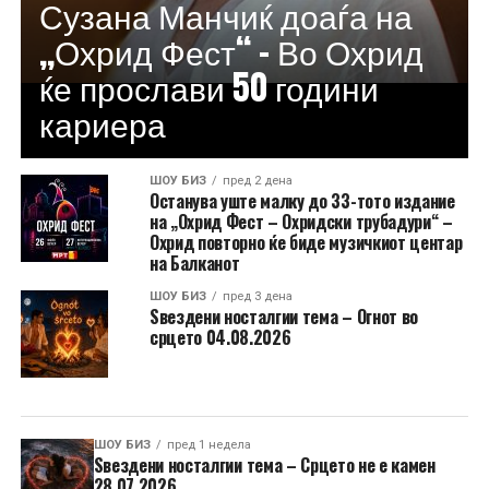
Сузана Манчиќ доаѓа на
„Охрид Фест“ – Во Охрид
ќе прослави 50 години
кариера
ШОУ БИЗ
пред 2 дена
Останува уште малку до 33-тото издание
на „Охрид Фест – Охридски трубадури“ –
Охрид повторно ќе биде музичкиот центар
на Балканот
ШОУ БИЗ
пред 3 дена
Ѕвездени носталгии тема – Огнот во
срцето 04.08.2026
ШОУ БИЗ
пред 1 недела
Ѕвездени носталгии тема – Срцето не е камен
28.07.2026