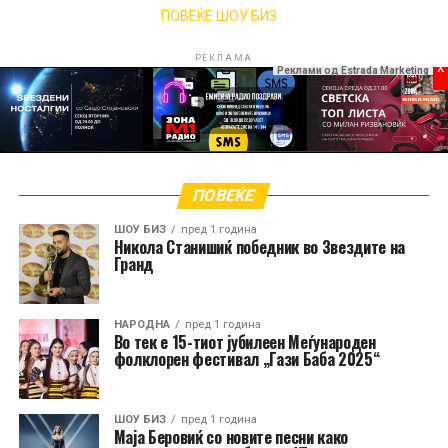
ПОВЕЌЕ ШОУ БИЗ
РЕКЛАМА
x
Реклами од Estrada Marketing
ПОВЕЌЕ
ШОУ БИЗ
пред 1 година
Никола Станишиќ победник во Звездите на
Гранд
НАРОДНА
пред 1 година
Во тек е 15-тиот јубилеен Меѓународен
фолклорен фестивал „Гази Баба 2025“
ШОУ БИЗ
пред 1 година
Маја Беровиќ со новите песни како