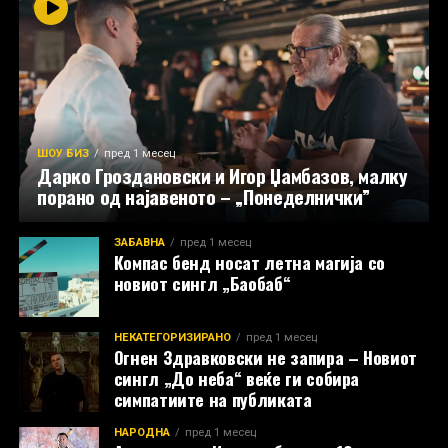
ШОУ БИЗ
пред 1 месец
Дарко Гроздановски и Игор Џамбазов, малку
порано од најавеното – „Понеделнички”
ЗАБАВНА
пред 1 месец
Компас бенд носат летна магија со
новиот сингл „Баобаб“
НЕКАТЕГОРИЗИРАНО
пред 1 месец
Огнен Здравковски не запира – Новиот
сингл „До неба“ веќе ги собира
симпатиите на публиката
НАРОДНА
пред 1 месец