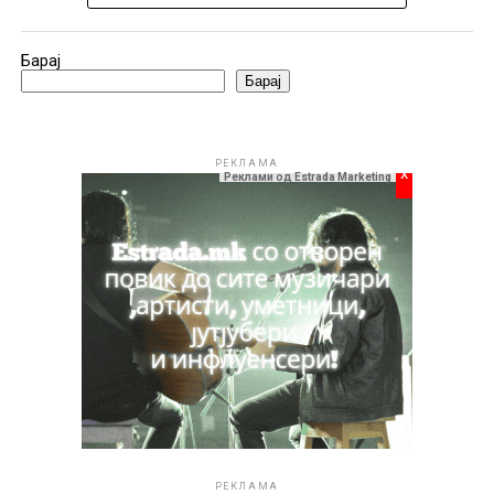
Барај
Барај
РЕКЛАМА
x
Реклами од Estrada Marketing
РЕКЛАМА