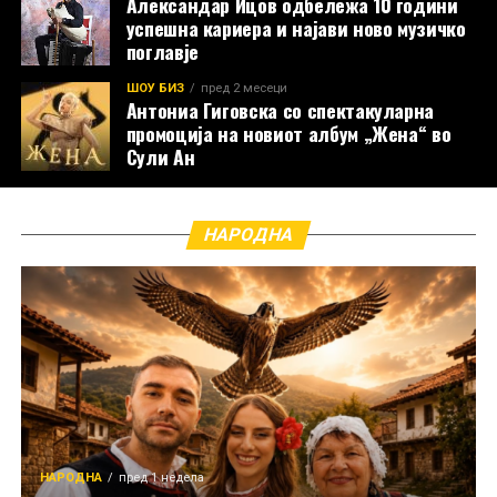
Александар Ицов одбележа 10 години
успешна кариера и најави ново музичко
поглавје
ШОУ БИЗ
пред 2 месеци
Антониа Гиговска со спектакуларна
промоција на новиот албум „Жена“ во
Сули Ан
НАРОДНА
НАРОДНА
пред 1 недела