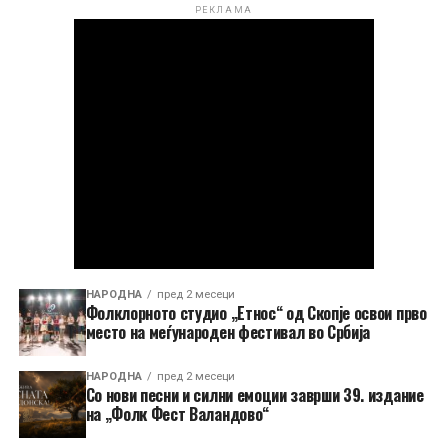
РЕКЛАМА
НАРОДНА
пред 2 месеци
Фолклорното студио „Етнос“ од Скопје освои прво
место на меѓународен фестивал во Србија
НАРОДНА
пред 2 месеци
Со нови песни и силни емоции заврши 39. издание
на „Фолк Фест Валандово“