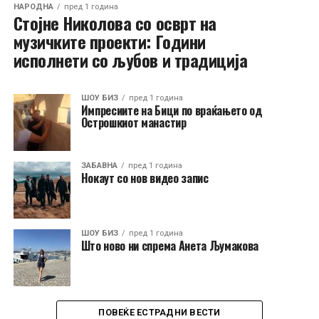
НАРОДНА
пред 1 година
Стојне Николова со осврт на
музичките проекти: Години
исполнети со љубов и традиција
ШОУ БИЗ
пред 1 година
Импресиите на Бици по враќањето од
Острошкиот манастир
ЗАБАВНА
пред 1 година
Нокаут со нов видео запис
ШОУ БИЗ
пред 1 година
Што ново ни спрема Анета Љумакова
ПОВЕЌЕ ЕСТРАДНИ ВЕСТИ