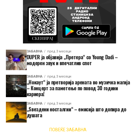
ЗАБАВНА
пред 3 месеци
DUPER ја објавија „Претера“ со Young Dadi –
модерен звук и впечатлив спот
ЗАБАВНА
пред 3 месеци
„Нокаут“ ја претворија арената во музичка магија
– Концерт за паметење по повод 30 години
кариера!
ЗАБАВНА
пред 3 месеци
„Ѕвездени носталгии“ – емисија што допира до
душата
ПОВЕЌЕ ЗАБАВНА