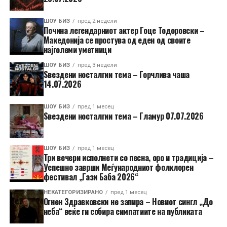
ШОУ БИЗ
пред 2 недели
Почина легендарниот актер Гоце Тодоровски –
Македонија се простува од еден од своите
најголеми уметници
ШОУ БИЗ
пред 3 недели
Ѕвездени носталгии тема – Горчлива чаша
14.07.2026
ШОУ БИЗ
пред 1 месец
Ѕвездени носталгии тема – Гламур 07.07.2026
ШОУ БИЗ
пред 1 месец
Три вечери исполнети со песна, оро и традиција –
Успешно заврши Меѓународниот фолклорен
фестивал „Гази Баба 2026“
НЕКАТЕГОРИЗИРАНО
пред 1 месец
Огнен Здравковски не запира – Новиот сингл „До
неба“ веќе ги собира симпатиите на публиката