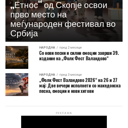
„Етнос“ од Скопје освои
прво место на
меѓународен фестивал во
Србија
НАРОДНА
пред 2 месеци
Со нови песни и силни емоции заврши 39.
издание на „Фолк Фест Валандово“
НАРОДНА
пред 3 месеци
„Фолк Фест Валандово 2026“ на 26 и 27
мај: Две вечери исполнети со македонска
песна, емоции и нови хитови
РЕКЛАМА