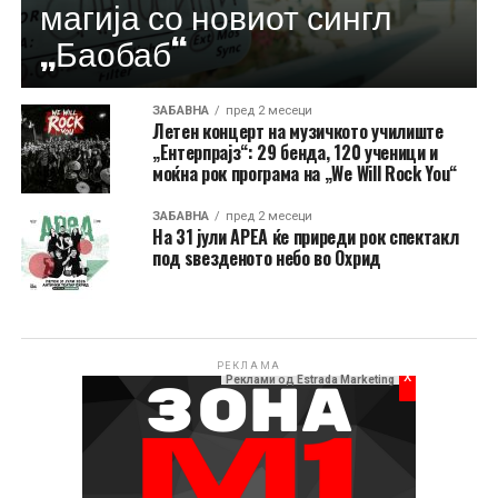
магија со новиот сингл
„Баобаб“
ЗАБАВНА
пред 2 месеци
Летен концерт на музичкото училиште
„Ентерпрајз“: 29 бенда, 120 ученици и
моќна рок програма на „We Will Rock You“
ЗАБАВНА
пред 2 месеци
На 31 јули АРЕА ќе приреди рок спектакл
под ѕвезденото небо во Охрид
РЕКЛАМА
x
Реклами од Estrada Marketing