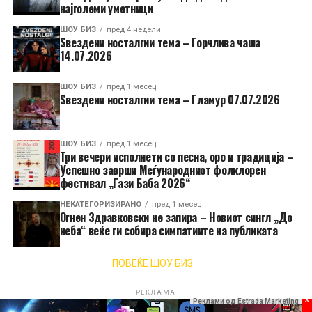
најголеми уметници
ШОУ БИЗ
пред 4 недели
Ѕвездени носталгии тема – Горчлива чаша
14.07.2026
ШОУ БИЗ
пред 1 месец
Ѕвездени носталгии тема – Гламур 07.07.2026
ШОУ БИЗ
пред 1 месец
Три вечери исполнети со песна, оро и традиција –
Успешно заврши Меѓународниот фолклорен
фестивал „Гази Баба 2026“
НЕКАТЕГОРИЗИРАНО
пред 1 месец
Огнен Здравковски не запира – Новиот сингл „До
неба“ веќе ги собира симпатиите на публиката
ПОВЕЌЕ ШОУ БИЗ
РЕКЛАМА
x
Реклами од Estrada Marketing