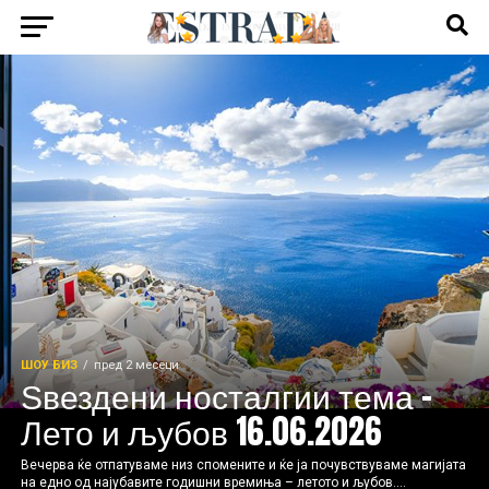
ШОУ БИЗ
пред 2 месеци
Ѕвездени носталгии тема –
Лето и љубов 16.06.2026
Вечерва ќе отпатуваме низ спомените и ќе ја почувствуваме магијата
на едно од најубавите годишни времиња – летото и љубов....