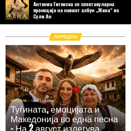
Антониа Гиговска со спектакуларна
промоција на новиот албум „Жена“ во
Сули Ан
НАРОДНА
НАРОДНА
пред 1 недела
Туѓината, емоцијата и
Македонија во една песна
– На 2 август излегува