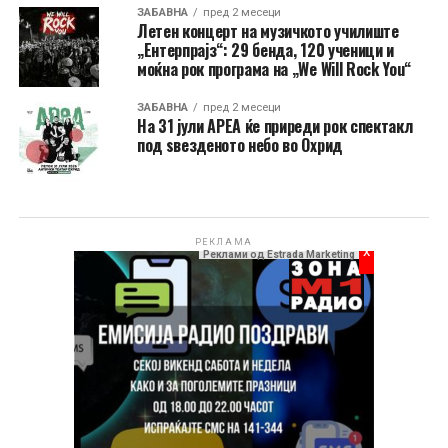
ЗАБАВНА
пред 2 месеци
Летен концерт на музичкото училиште
„Ентерпрајз“: 29 бенда, 120 ученици и
моќна рок програма на „We Will Rock You“
ЗАБАВНА
пред 2 месеци
На 31 јули АРЕА ќе приреди рок спектакл
под ѕвезденото небо во Охрид
РЕКЛАМА
x
Реклами од Estrada Marketing