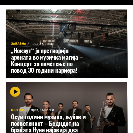
ЗАБАВНА
пред 3 месеци
„Нокаут“ ја претворија
арената во музичка магија –
Концерт за паметење по
повод 30 години кариера!
ШОУ БИЗ
пред 3 месеци
Осум години музика, љубов и
посветеност – Бедндот на
браќата Нуне најавија два