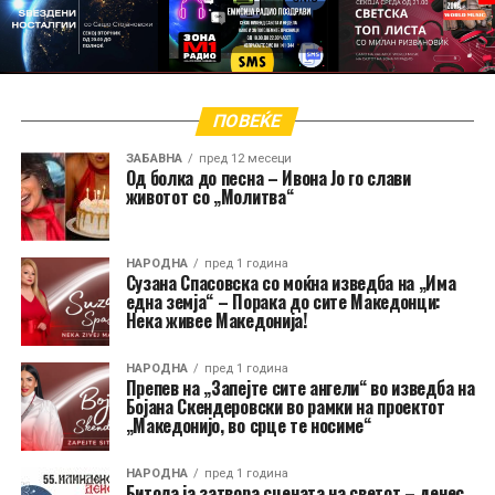
ПОВЕЌЕ
ЗАБАВНА
пред 12 месеци
Од болка до песна – Ивона Јо го слави
животот со „Молитва“
НАРОДНА
пред 1 година
Сузана Спасовска со моќна изведба на „Има
една земја“ – Порака до сите Македонци:
Нека живее Македонија!
НАРОДНА
пред 1 година
Препев на „Запејте сите ангели“ во изведба на
Бојана Скендеровски во рамки на проектот
„Македонијо, во срце те носиме“
НАРОДНА
пред 1 година
Битола ја затвора сцената на светот – денес