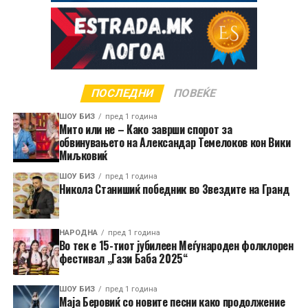
ПОСЛЕДНИ
ПОВЕЌЕ
ШОУ БИЗ
пред 1 година
Мито или не – Како заврши спорот за
обвинувањето на Александар Темелоков кон Вики
Миљковиќ
ШОУ БИЗ
пред 1 година
Никола Станишиќ победник во Звездите на Гранд
НАРОДНА
пред 1 година
Во тек е 15-тиот јубилеен Меѓународен фолклорен
фестивал „Гази Баба 2025“
ШОУ БИЗ
пред 1 година
Маја Беровиќ со новите песни како продолжение