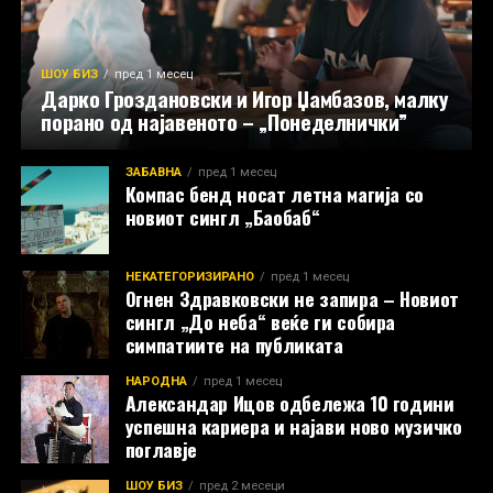
ШОУ БИЗ
пред 1 месец
Дарко Гроздановски и Игор Џамбазов, малку
порано од најавеното – „Понеделнички”
ЗАБАВНА
пред 1 месец
Компас бенд носат летна магија со
новиот сингл „Баобаб“
НЕКАТЕГОРИЗИРАНО
пред 1 месец
Огнен Здравковски не запира – Новиот
сингл „До неба“ веќе ги собира
симпатиите на публиката
НАРОДНА
пред 1 месец
Александар Ицов одбележа 10 години
успешна кариера и најави ново музичко
поглавје
ШОУ БИЗ
пред 2 месеци