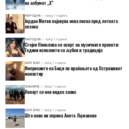
на албумот ,,X”
НАРОДНА
пред 1 година
Јордан Митев најавува нова песна пред летната
сезона
НАРОДНА
пред 1 година
Стојне Николова со осврт на музичките проекти:
Години исполнети со љубов и традиција
ШОУ БИЗ
пред 1 година
Импресиите на Бици по враќањето од Острошкиот
манастир
ЗАБАВНА
пред 1 година
Нокаут со нов видео запис
ШОУ БИЗ
пред 1 година
Што ново ни спрема Анета Љумакова