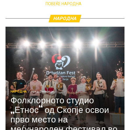
ПОВЕЌЕ НАРОДНА
НАРОДНА
НАРОДНА
пред 2 месеци
Фолклорното студио
„Етнос“ од Скопје освои
прво место на
меѓународен фестивал во