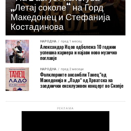
„Летај соколе“ на Горд
Македонец и Стефанија
Костадинова
НАРОДНА
пред 1 месец
Александар Ицов одбележа 10 години
успешна кариера и најави ново музичко
поглавје
НАРОДНА
пред 2 месеци
Фолклорните ансамбли Танец“од
Македонија и „Ладо“ од Хрватска на
заеднички ексклузивен концерт во Скопје
РЕКЛАМА