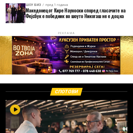
ШОУ БИЗ
пред 1 година
Македонецот Кире Науноски според гласачите на
Фејсбук е победник во шоуто Никогаш не е доцна
РЕКЛАМА
СПОТОВИ