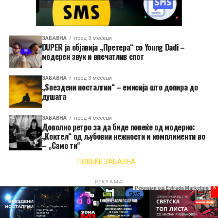
ЗАБАВНА
пред 3 месеци
DUPER ја објавија „Претера“ со Young Dadi –
модерен звук и впечатлив спот
ЗАБАВНА
пред 3 месеци
„Ѕвездени носталгии“ – емисија што допира до
душата
ЗАБАВНА
пред 4 месеци
Доволно ретро за да биде повеќе од модерно:
„Коктел“ од љубовни нежности и комплименти во
– „Само ти“
ПОВЕЌЕ ЗАБАВНА
РЕКЛАМА
x
Реклами од Estrada Marketing