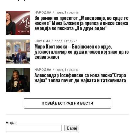
НАРОДНА
пред 1 година
Во рамки на проектот „Македонијо, во срце те
носиме“ Мина Блажев ја препеа и внесе свежа
емоција во песната „По друм одам“
ШОУ БИЗ
пред 1 година
Миро Костовски – Бизнисмен со срце,
југоносталгичар со душа и човек кој знае да го
слави живот
НАРОДНА
пред 1 година
Александар Јосифовски со нова песна”Стара
мајка” топла почит до мајката и татковината
ПОВЕЌЕ ЕСТРАДНИ ВЕСТИ
Барај
Барај