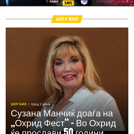
ШОУ БИЗ
ШОУ БИЗ
пред 2 дена
Сузана Манчиќ доаѓа на
„Охрид Фест“ – Во Охрид
ќе прослави 50 години