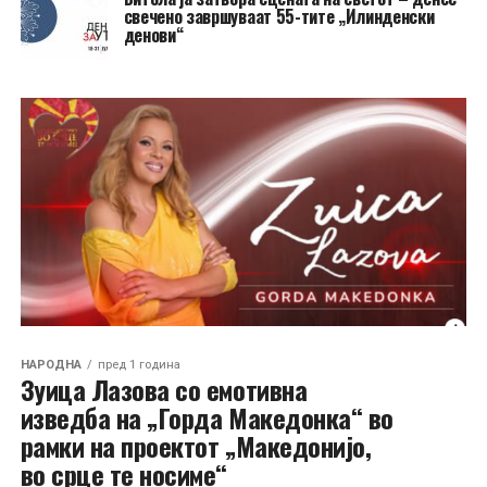
свечено завршуваат 55-тите „Илинденски
денови“
НАРОДНА
пред 1 година
Зуица Лазова со емотивна
изведба на „Горда Македонка“ во
рамки на проектот „Македонијо,
во срце те носиме“