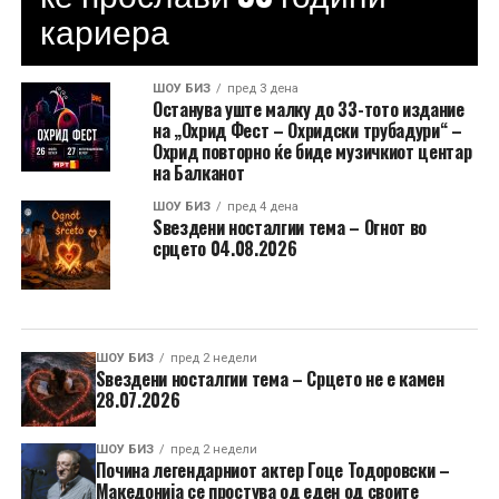
кариера
ШОУ БИЗ
пред 3 дена
Останува уште малку до 33-тото издание
на „Охрид Фест – Охридски трубадури“ –
Охрид повторно ќе биде музичкиот центар
на Балканот
ШОУ БИЗ
пред 4 дена
Ѕвездени носталгии тема – Огнот во
срцето 04.08.2026
ШОУ БИЗ
пред 2 недели
Ѕвездени носталгии тема – Срцето не е камен
28.07.2026
ШОУ БИЗ
пред 2 недели
Почина легендарниот актер Гоце Тодоровски –
Македонија се простува од еден од своите