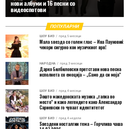
нови албуми и 16 песни со
видеоспотови
ПОПУЛАРНИ
ШОУ БИЗ
пред 5 месеци
Мала ѕвезда со голем глас – Ива Пауновиќ
чекори сигурно кон музичкиот врв!
НАРОДНА
пред 3 месеци
Дарко Билбиловски претстави нова песна
исполнета со емоција – „Само да си моја“
ШОУ БИЗ
пред 4 месеци
Зошто македонската музика „тапка во
место“ и како легендите како Александар
Сариевски го чуваат идентитетот
ШОУ БИЗ
пред 4 недели
Ѕвездени носталгии тема – Горчлива чаша