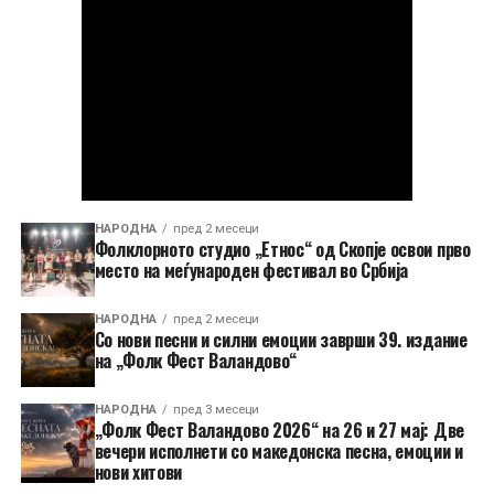
НАРОДНА
пред 2 месеци
Фолклорното студио „Етнос“ од Скопје освои прво
место на меѓународен фестивал во Србија
НАРОДНА
пред 2 месеци
Со нови песни и силни емоции заврши 39. издание
на „Фолк Фест Валандово“
НАРОДНА
пред 3 месеци
„Фолк Фест Валандово 2026“ на 26 и 27 мај: Две
вечери исполнети со македонска песна, емоции и
нови хитови