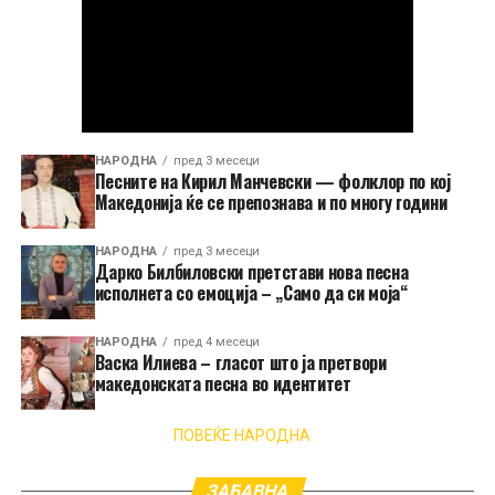
НАРОДНА
пред 3 месеци
Песните на Кирил Манчевски — фолклор по кој
Македонија ќе се препознава и по многу години
НАРОДНА
пред 3 месеци
Дарко Билбиловски претстави нова песна
исполнета со емоција – „Само да си моја“
НАРОДНА
пред 4 месеци
Васка Илиева – гласот што ја претвори
македонската песна во идентитет
ПОВЕЌЕ НАРОДНА
ЗАБАВНА