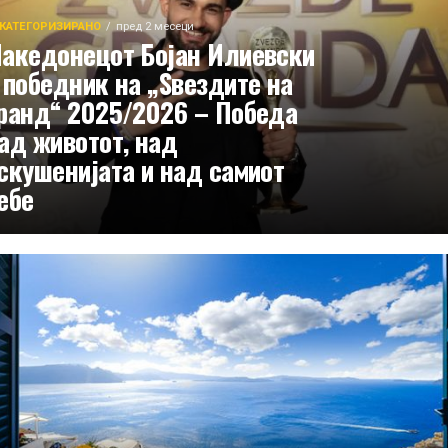
КАТЕГОРИЗИРАНО
пред 2 месеци
акедонецот Бојан Илиевски
 победник на „Ѕвездите на
ранд“ 2025/2026 – Победа
ад животот, над
скушенијата и над самиот
ебе