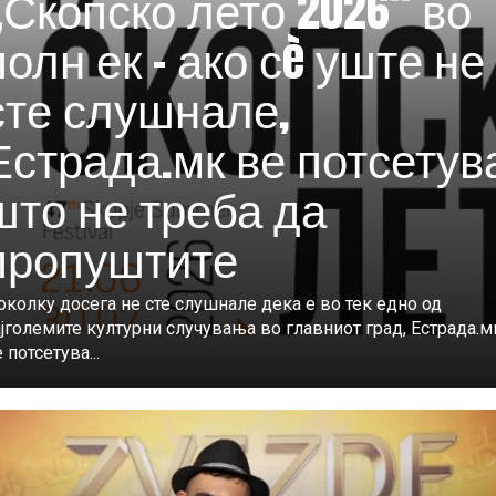
„Скопско лето 2026“ во
полн ек – ако сè уште не
сте слушнале,
Естрада.мк ве потсетув
што не треба да
пропуштите
колку досега не сте слушнале дека е во тек едно од
јголемите културни случувања во главниот град, Естрада.м
 потсетува...