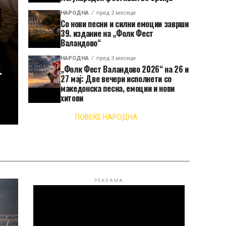
НАРОДНА
пред 2 месеци
Со нови песни и силни емоции заврши
39. издание на „Фолк Фест
Валандово“
а
НАРОДНА
пред 3 месеци
„Фолк Фест Валандово 2026“ на 26 и
27 мај: Две вечери исполнети со
македонска песна, емоции и нови
хитови
ПОВЕЌЕ НАРОДНА
РЕКЛАМА