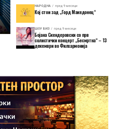
НАРОДНА
пред 9 месеци
Кој стои зад „Горд Македонец“
ШОУ БИЗ
пред 9 месеци
Бојана Скендеровски со прв
солистички концерт „Бесмртна“ – 13
декември во Филхармонија