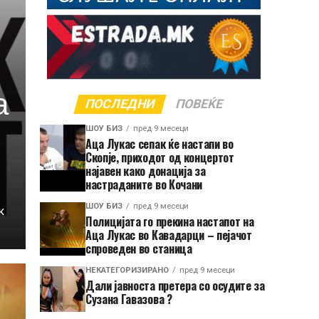
а
ПОСЛЕДНИ
ПОВЕЌЕ
ШОУ БИЗ
пред 9 месеци
Аца Лукас сепак ќе настапи во
Скопје, приходот од концертот
најавен како донација за
настраданите во Кочани
ШОУ БИЗ
пред 9 месеци
к
Полицијата го прекина настапот на
Аца Лукас во Кавадарци – пејачот
спроведен во станица
НЕКАТЕГОРИЗИРАНО
пред 9 месеци
Дали јавноста претера со осудите за
Сузана Гавазова ?