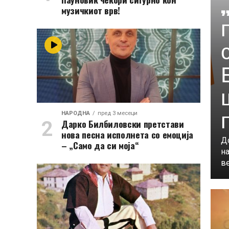
музичкиот врв!
НАРОДНА
пред 3 месеци
Дарко Билбиловски претстави
нова песна исполнета со емоција
До
– „Само да си моја“
на
ве