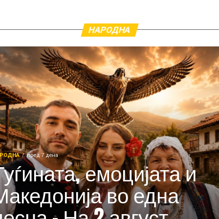
НАРОДНА
РОДНА
пред 7 дена
Туѓината, емоцијата и
Македонија во една
песна – На 2 август