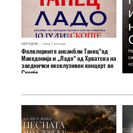
НАРОДНА
пред 2 месеци
Фолклорните ансамбли Танец“од
На
Македонија и „Ладо“ од Хрватска на
с
заеднички ексклузивен концерт во
ко
Скопје