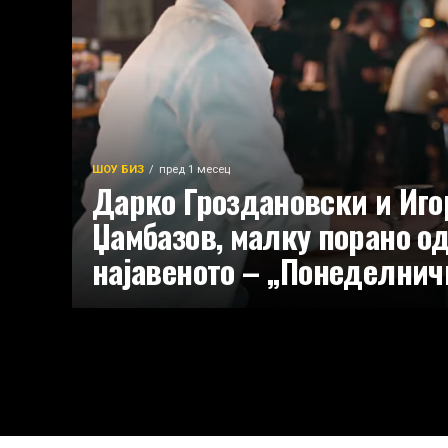
ШОУ БИЗ
пред 1 месец
Дарко Гроздановски и Иго
Џамбазов, малку порано о
најавеното – „Понеделнич