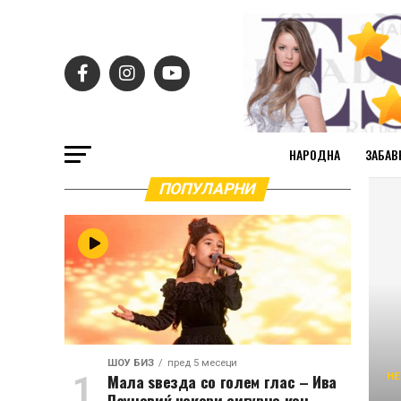
НАРОДНА
ЗАБАВ
ПОПУЛАРНИ
ШОУ БИЗ
пред 5 месеци
Мала ѕвезда со голем глас – Ива
НЕ
Пауновиќ чекори сигурно кон