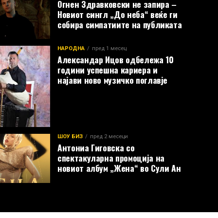
Огнен Здравковски не запира –
Новиот сингл „До неба“ веќе ги
собира симпатиите на публиката
НАРОДНА
пред 1 месец
Александар Ицов одбележа 10
години успешна кариера и
најави ново музичко поглавје
ШОУ БИЗ
пред 2 месеци
Антониа Гиговска со
спектакуларна промоција на
новиот албум „Жена“ во Сули Ан