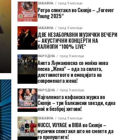
ЗАБАВНА
пред 9 месеци
Ретро спектакл во Скопје – „Forever
Young 2025“
ЗАБАВНА
пред 9 месеци
ДВЕ НЕЗАБОРАВНИ МУЗИЧКИ ВЕЧЕРИ
– АКУСТИЧНИ КОНЦЕРТИ НА
КАЛИОПИ “100% LIVE“
НАРОДНА
пред 9 месеци
Анета Љумаковска со моќна нова
песна „Жена“ – ода за силата,
достоинството и емоцијата на
современата жена!
НАРОДНА
пред 9 месеци
Најголемата кафанска журка во
Скопје – три балкански ѕвезди, една
ноќ и безброј хитови!
ЗАБАВНА
пред 9 месеци
NUCCI, VOYAGE и BIBA во Скопје –
музички спектакл што не смеете да
го пропуштите!