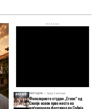
РЕКЛАМА
НАРОДНА
пред 2 месеци
Фолклорното студио „Етнос“ од
Скопје освои прво место на
меѓународен фестивал во Србија