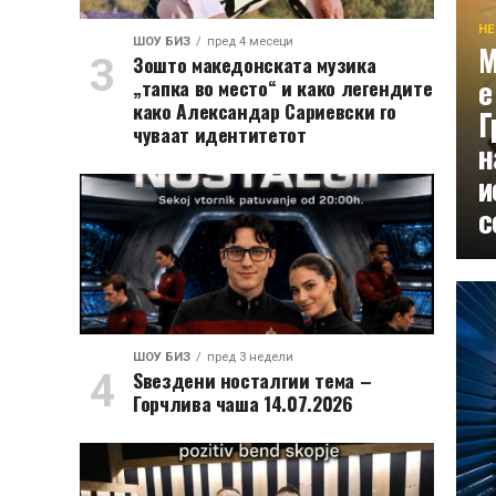
НЕ
ШОУ БИЗ
пред 4 месеци
М
Зошто македонската музика
е
„тапка во место“ и како легендите
како Александар Сариевски го
Г
чуваат идентитетот
н
и
с
ШОУ БИЗ
пред 3 недели
Ѕвездени носталгии тема –
Горчлива чаша 14.07.2026