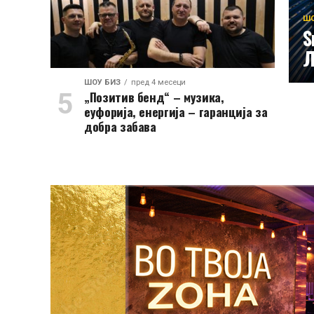
ШО
Ѕ
Л
ШОУ БИЗ
пред 4 месеци
„Позитив бенд“ – музика,
еуфорија, енергија – гаранција за
добра забава