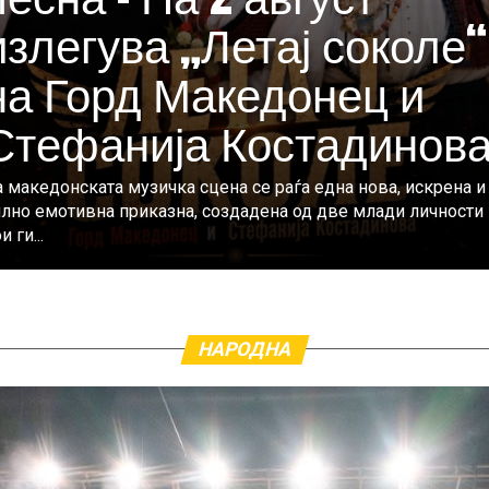
излегува „Летај соколе“
на Горд Македонец и
Стефанија Костадинов
 македонската музичка сцена се раѓа една нова, искрена и
илно емотивна приказна, создадена од две млади личности
и ги...
НАРОДНА