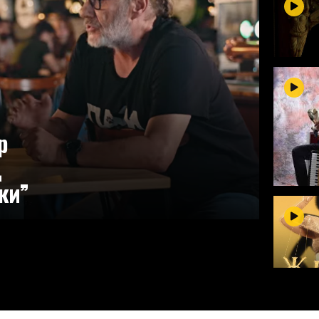
р
д
ки”