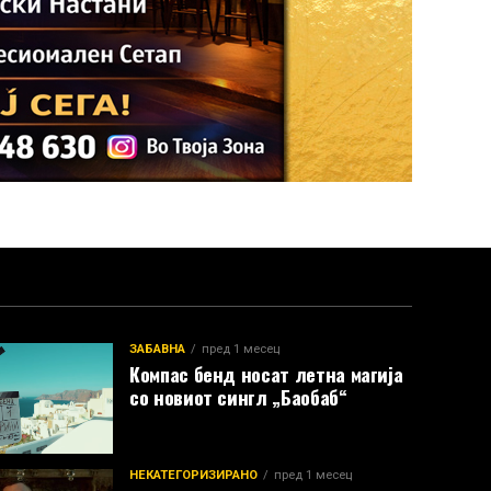
ЗАБАВНА
пред 1 месец
Компас бенд носат летна магија
со новиот сингл „Баобаб“
НЕКАТЕГОРИЗИРАНО
пред 1 месец