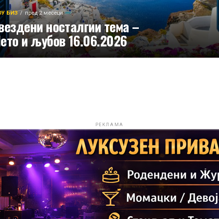
У БИЗ
пред 2 месеци
вездени носталгии тема –
ето и љубов 16.06.2026
РЕКЛАМА