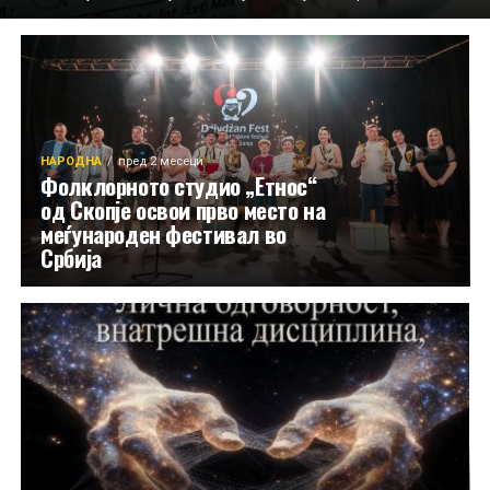
НАРОДНА
пред 2 месеци
Фолклорното студио „Етнос“
од Скопје освои прво место на
меѓународен фестивал во
Србија