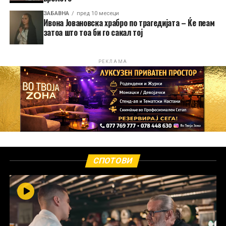
ЗАБАВНА
пред 10 месеци
Ивона Јовановска храбро по трагедијата – Ќе пеам
затоа што тоа би го сакал тој
РЕКЛАМА
СПОТОВИ