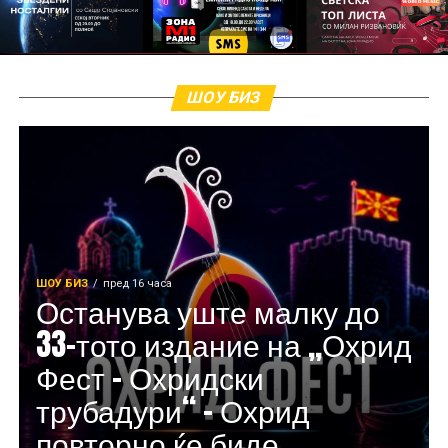
ШОУ БИЗ
ШОУ БИЗ
пред 16 часа
Останува уште малку до
33-тото издание на „Охрид
Фест – Охридски
трубадури“ – Охрид
повторно ќе биде