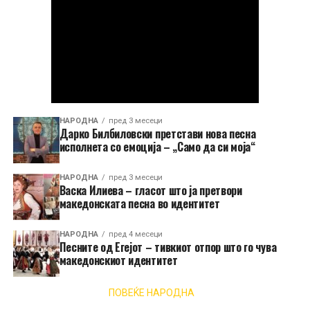
НАРОДНА
пред 3 месеци
Дарко Билбиловски претстави нова песна
исполнета со емоција – „Само да си моја“
НАРОДНА
пред 3 месеци
Васка Илиева – гласот што ја претвори
македонската песна во идентитет
НАРОДНА
пред 4 месеци
Песните од Егејот – тивкиот отпор што го чува
македонскиот идентитет
ПОВЕЌЕ НАРОДНА