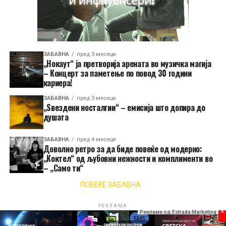
ЗАБАВНА
пред 3 месеци
„Нокаут“ ја претворија арената во музичка магија
– Концерт за паметење по повод 30 години
кариера!
ЗАБАВНА
пред 3 месеци
„Ѕвездени носталгии“ – емисија што допира до
душата
ЗАБАВНА
пред 4 месеци
Доволно ретро за да биде повеќе од модерно:
„Коктел“ од љубовни нежности и комплименти во
– „Само ти“
ПОВЕЌЕ ЗАБАВНА
РЕКЛАМА
x
Реклами од Estrada Marketing