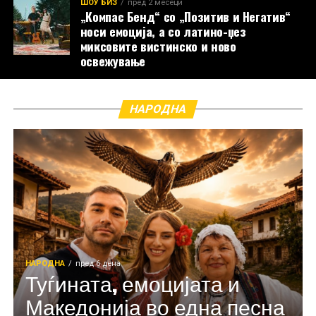
ШОУ БИЗ
пред 2 месеци
„Компас Бенд“ со „Позитив и Негатив“
носи емоција, а со латино-џез
миксовите вистинско и ново
освежување
НАРОДНА
НАРОДНА
пред 6 дена
Туѓината, емоцијата и
Македонија во една песна