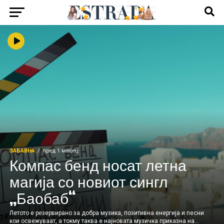
ЗАБАВНА
пред 1 месец
Компас бенд носат летна
магија со новиот сингл
„Баобаб“
Летото е резервирано за добра музика, позитивна енергија и песни
кои освежуваат, а токму таква е најновата музичка приказна на...