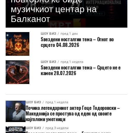
музичкиот центар на
Балканот
ШОУ БИЗ
пред 1 ден
Ѕвездени носталгии тема – Огнот во
срцето 04.08.2026
ШОУ БИЗ
пред 1 недела
Ѕвездени носталгии тема – Срцето не е
камен 28.07.2026
ШОУ БИЗ
пред 1 недела
Почина легендарниот актер Гоце Тодоровски –
Македонија се простува од еден од своите
најголеми уметници
ШОУ БИЗ
пред 3 недели