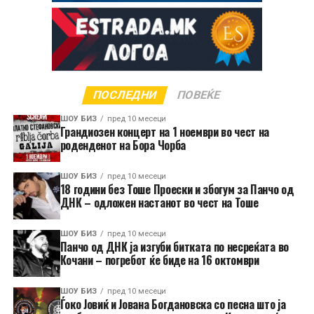
ПОСЛЕДНИ
ПОВЕЌЕ
ШОУ БИЗ
пред 10 месеци
Грандиозен концерт на 1 ноември во чест на
роденденот на Бора Чорба
ШОУ БИЗ
пред 10 месеци
18 години без Тоше Проески и збогум за Панчо од
ДНК – одложен настанот во чест на Тоше
ШОУ БИЗ
пред 10 месеци
Панчо од ДНК ја изгуби битката по несреќата во
Кочани – погребот ќе биде на 16 октомври
ШОУ БИЗ
пред 10 месеци
Ѓоко Јовиќ и Јована Богдановска со песна што ја