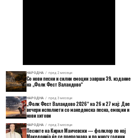
НАРОДНА
пред 2 месеци
Со нови песни и силни емоции заврши 39. издание
на „Фолк Фест Валандово“
НАРОДНА
пред 3 месеци
„Фолк Фест Валандово 2026“ на 26 и 27 мај: Две
вечери исполнети со македонска песна, емоции и
нови хитови
НАРОДНА
пред 3 месеци
Песните на Кирил Манчевски — фолклор по кој
Македонија ќе се препознава и по многу години