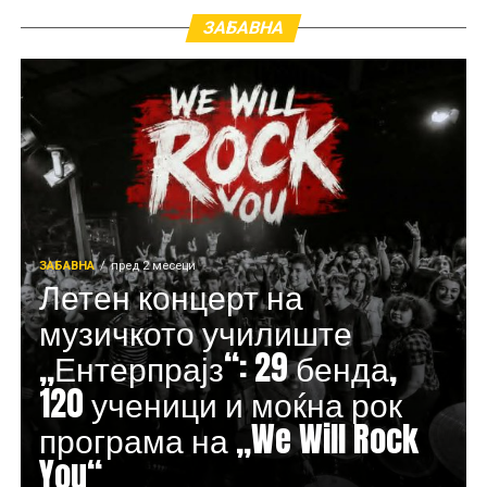
ЗАБАВНА
ЗАБАВНА
пред 2 месеци
Летен концерт на
музичкото училиште
„Ентерпрајз“: 29 бенда,
120 ученици и моќна рок
програма на „We Will Rock
You“