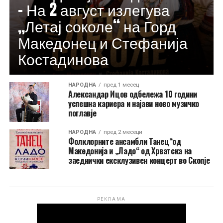
– На 2 август излегува
„Летај соколе“ на Горд
Македонец и Стефанија
Костадинова
НАРОДНА
пред 1 месец
Александар Ицов одбележа 10 години
успешна кариера и најави ново музичко
поглавје
НАРОДНА
пред 2 месеци
Фолклорните ансамбли Танец“од
Македонија и „Ладо“ од Хрватска на
заеднички ексклузивен концерт во Скопје
РЕКЛАМА