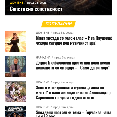
ШОУ БИЗ
пред 2 месеци
Сопствена сопственост
ПОПУЛАРНИ
ШОУ БИЗ
пред 5 месеци
Мала ѕвезда со голем глас – Ива Пауновиќ
чекори сигурно кон музичкиот врв!
НАРОДНА
пред 3 месеци
Дарко Билбиловски претстави нова песна
исполнета со емоција – „Само да си моја“
ШОУ БИЗ
пред 4 месеци
Зошто македонската музика „тапка во
место“ и како легендите како Александар
Сариевски го чуваат идентитетот
ШОУ БИЗ
пред 3 недели
Ѕвездени носталгии тема – Горчлива чаша