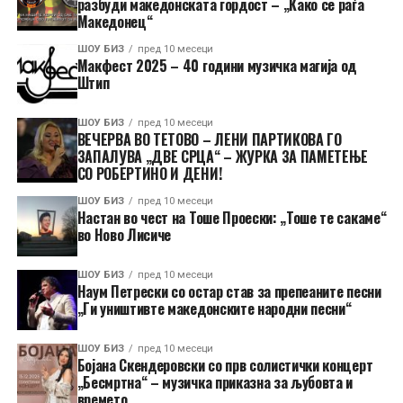
разбуди македонската гордост – „Како се раѓа
Македонец“
ШОУ БИЗ
пред 10 месеци
Макфест 2025 – 40 години музичка магија од
Штип
ШОУ БИЗ
пред 10 месеци
ВЕЧЕРВА ВО ТЕТОВО – ЛЕНИ ПАРТИКОВА ГО
ЗАПАЛУВА „ДВЕ СРЦА“ – ЖУРКА ЗА ПАМЕТЕЊЕ
СО РОБЕРТИНО И ДЕНИ!
ШОУ БИЗ
пред 10 месеци
Настан во чест на Тоше Проески: „Тоше те сакаме“
во Ново Лисиче
ШОУ БИЗ
пред 10 месеци
Наум Петрески со остар став за препеаните песни
„Ги уништивте македонските народни песни“
ШОУ БИЗ
пред 10 месеци
Бојана Скендеровски со прв солистички концерт
„Бесмртна“ – музичка приказна за љубовта и
времето