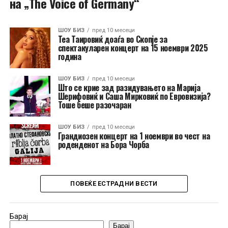
на „The Voice of Germany“
ШОУ БИЗ
пред 10 месеци
Теа Таировиќ доаѓа во Скопје за
спектакуларен концерт на 15 ноември 2025
година
ШОУ БИЗ
пред 10 месеци
Што се крие зад разидувањето на Марија
Шерифовиќ и Саша Мирковиќ по Евровизија?
Тоше беше разочаран
ШОУ БИЗ
пред 10 месеци
Грандиозен концерт на 1 ноември во чест на
роденденот на Бора Чорба
ПОВЕЌЕ ЕСТРАДНИ ВЕСТИ
Барај
Барај