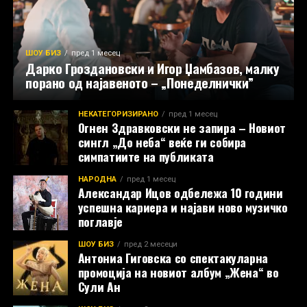
ШОУ БИЗ
пред 1 месец
Дарко Гроздановски и Игор Џамбазов, малку
порано од најавеното – „Понеделнички”
НЕКАТЕГОРИЗИРАНО
пред 1 месец
Огнен Здравковски не запира – Новиот
сингл „До неба“ веќе ги собира
симпатиите на публиката
НАРОДНА
пред 1 месец
Александар Ицов одбележа 10 години
успешна кариера и најави ново музичко
поглавје
ШОУ БИЗ
пред 2 месеци
Антониа Гиговска со спектакуларна
промоција на новиот албум „Жена“ во
Сули Ан