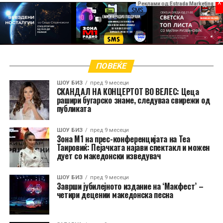
x
Реклами од Estrada Marketing
ПОВЕЌЕ
ШОУ БИЗ
пред 9 месеци
СКАНДАЛ НА КОНЦЕРТОТ ВО ВЕЛЕС: Цеца
рашири бугарско знаме, следуваа свирежи од
публиката
ШОУ БИЗ
пред 9 месеци
Зона М1 на прес-конференцијата на Теа
Таировиќ: Пејачката најави спектакл и можен
дует со македонски изведувач
ШОУ БИЗ
пред 9 месеци
Заврши јубилејното издание на ‘Макфест’ –
четири децении македонска песна