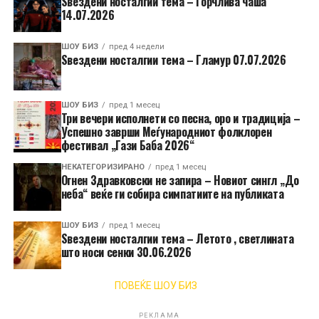
Ѕвездени носталгии тема – Горчлива чаша
14.07.2026
ШОУ БИЗ
пред 4 недели
Ѕвездени носталгии тема – Гламур 07.07.2026
ШОУ БИЗ
пред 1 месец
Три вечери исполнети со песна, оро и традиција –
Успешно заврши Меѓународниот фолклорен
фестивал „Гази Баба 2026“
НЕКАТЕГОРИЗИРАНО
пред 1 месец
Огнен Здравковски не запира – Новиот сингл „До
неба“ веќе ги собира симпатиите на публиката
ШОУ БИЗ
пред 1 месец
Ѕвездени носталгии тема – Летото , светлината
што носи сенки 30.06.2026
ПОВЕЌЕ ШОУ БИЗ
РЕКЛАМА