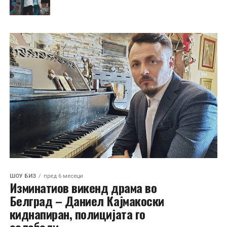
ШОУ БИЗ
пред 6 месеци
Изминатиов викенд драма во
Белград – Даниел Кајмакоски
киднапиран, полицијата го
ослободи