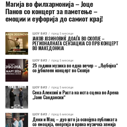
Магија во филхармонија – Јоце
Панов со концерт за паметење –
емоции и еуфорија до самиот крај!
ШОУ БИЗ
пред 5 месеци
ЈАКОВ ЈОЗИНОВИЌ ДОАЃА ВО СКОПЈЕ –
РЕГИОНАЛНАТА СЕНЗАЦИЈА СО ПРВ КОНЦЕРТ
ВО МАКЕДОНИЈА
ШОУ БИЗ
пред 5 месеци
25 години музика во една вечер – „Љубојна“
со јубилеен концерт во Скопје
ШОУ БИЗ
пред 5 месеци
Сека Алексиќ и Раста на иста сцена во Арена
„Јане Сандански“
ШОУ БИЗ
пред 6 месеци
Деки и Мац – дуо што ја освојува публиката
со емоција, енергија и врвна музичка хемија