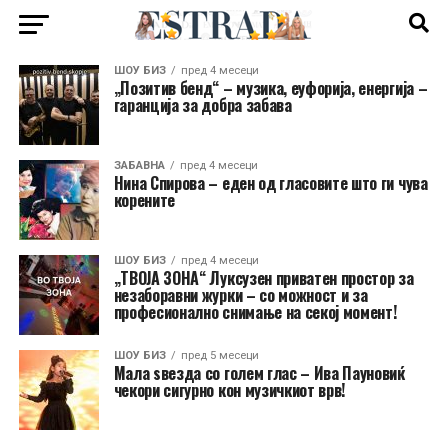
ШОУ БИЗ
пред 4 месеци
„Позитив бенд“ – музика, еуфорија, енергија –
гаранција за добра забава
ЗАБАВНА
пред 4 месеци
Нина Спирова – еден од гласовите што ги чува
корените
ШОУ БИЗ
пред 4 месеци
„ТВОЈА ЗОНА“ Луксузен приватен простор за
незаборавни журки – со можност и за
професионално снимање на секој момент!
ШОУ БИЗ
пред 5 месеци
Мала ѕвезда со голем глас – Ива Пауновиќ
чекори сигурно кон музичкиот врв!