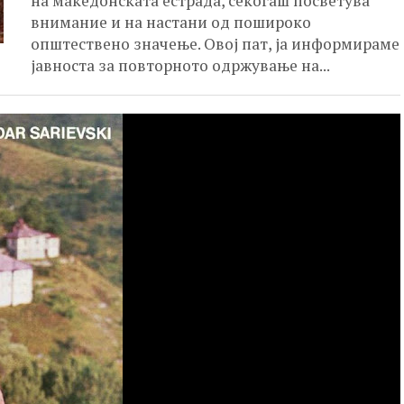
на македонската естрада, секогаш посветува
внимание и на настани од пошироко
општествено значење. Овој пат, ја информираме
јавноста за повторното одржување на...