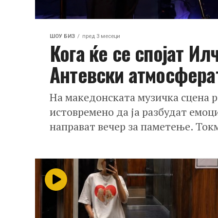
ШОУ БИЗ
пред 3 месеци
Кога ќе се спојат Ил
Антевски атмосферат
На македонската музичка сцена р
истовремено да ја разбудат емоци
направат вечер за паметење. Токм