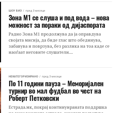
ШОУ БИЗ
пред 3 месеци
Зона М1 се слуша и под вода – нова
можност за пораки од дијаспората
Радио Зона М1 продолжува да ја оправдува
својата мисија, да биде глас што обединува,
забавува и поврзува, без разлика на тоа каде се
наоѓаат неговите слушатели....
НЕКАТЕГОРИЗИРАНО
пред 3 месеци
По 11 години пауза – Меморијален
турнир во мал фудбал во чест на
Роберт Петковски
Естрада.мк, покрај континуираната поддршка