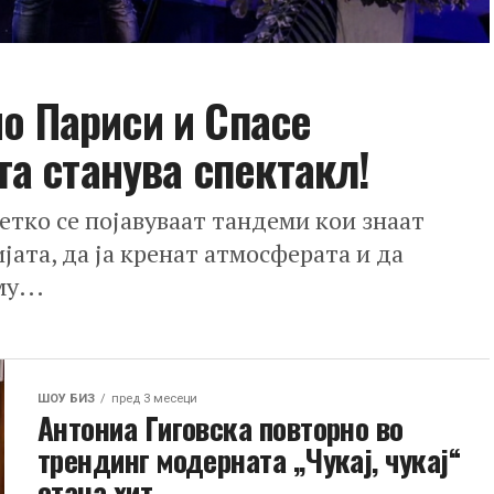
чо Париси и Спасе
а станува спектакл!
етко се појавуваат тандеми кои знаат
јата, да ја кренат атмосферата и да
у...
ШОУ БИЗ
пред 3 месеци
Антониа Гиговска повторно во
трендинг модерната „Чукај, чукај“
стана хит