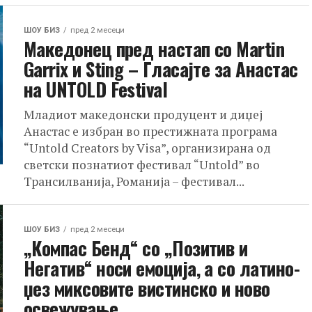
ШОУ БИЗ
пред 2 месеци
Македонец пред настап со Martin
Garrix и Sting – Гласајте за Анастас
на UNTOLD Festival
Младиот македонски продуцент и диџеј
Анастас е избран во престижната програма
“Untold Creators by Visa”, организирана од
светски познатиот фестивал “Untold” во
Трансилванија, Романија – фестивал...
ШОУ БИЗ
пред 2 месеци
„Компас Бенд“ со „Позитив и
Негатив“ носи емоција, а со латино-
џез миксовите вистинско и ново
освежување