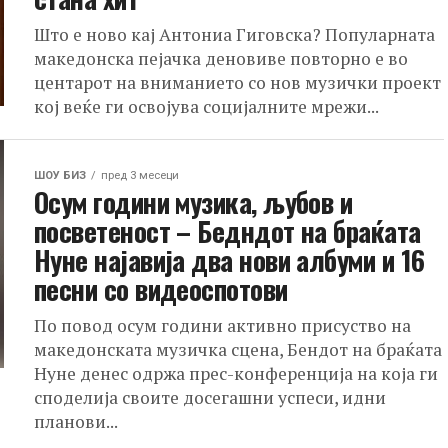
Што е ново кај Антониа Гиговска? Популарната
македонска пејачка деновиве повторно е во
центарот на вниманието со нов музички проект
кој веќе ги освојува социјалните мрежи...
ШОУ БИЗ
пред 3 месеци
Осум години музика, љубов и
посветеност – Бедндот на браќата
Нуне најавија два нови албуми и 16
песни со видеоспотови
По повод осум години активно присуство на
македонската музичка сцена, Бендот на браќата
Нуне денес одржа прес-конференција на која ги
споделија своите досегашни успеси, идни
планови...