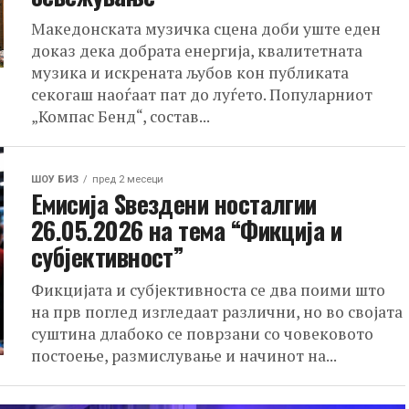
Македонската музичка сцена доби уште еден
доказ дека добрата енергија, квалитетната
музика и искрената љубов кон публиката
секогаш наоѓаат пат до луѓето. Популарниот
„Компас Бенд“, состав...
ШОУ БИЗ
пред 2 месеци
Емисија Ѕвездени носталгии
26.05.2026 на тема “Фикција и
субјективност”
Фикцијата и субјективноста се два поими што
на прв поглед изгледаат различни, но во својата
суштина длабоко се поврзани со човековото
постоење, размислување и начинот на...