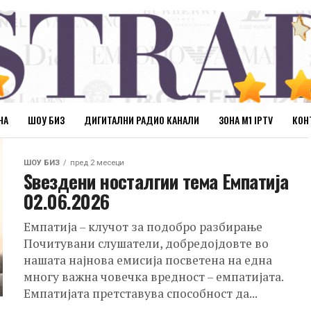
НА
ШОУ БИЗ
ДИГИТАЛНИ РАДИО КАНАЛИ
ЗОНА М1 IPTV
КОН
ШОУ БИЗ
пред 2 месеци
Ѕвездени носталгии тема Емпатија
02.06.2026
Емпатија – клучот за подобро разбирање
Почитувани слушатели, добредојдовте во
нашата најнова емисија посветена на една
многу важна човечка вредност – емпатијата.
Емпатијата претставува способност да...