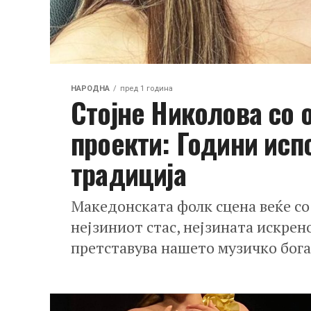
НАРОДНА
пред 1 година
Стојне Николова со 
проекти: Години исп
традиција
Македонската фолк сцена веќе со 
нејзиниот стас, нејзината искрен
претставува нашето музичко богат