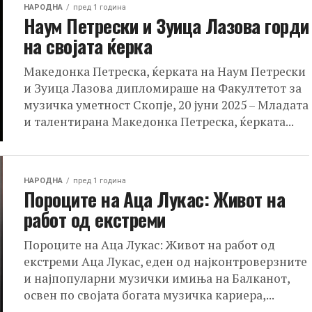
НАРОДНА
пред 1 година
Наум Петрески и Зуица Лазова горди
на својата ќерка
Македонка Петреска, ќерката на Наум Петрески
и Зуица Лазова дипломираше на Факултетот за
музичка уметност Скопје, 20 јуни 2025 – Младата
и талентирана Македонка Петреска, ќерката...
НАРОДНА
пред 1 година
Пороците на Аца Лукас: Живот на
работ од екстреми
Пороците на Аца Лукас: Живот на работ од
екстреми Аца Лукас, еден од најконтроверзните
и најпопуларни музички имиња на Балканот,
освен по својата богата музичка кариера,...