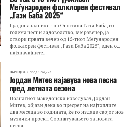
Меѓународен фолклорен фестивал
„Гази Баба 2025“
Градоначалникот на Општина Гази Баба, со
голема чест и задоволство, вчеравечер, ја
отвори првата вечер од 15-тиот Меѓународен
фолклорен фестивал „Гази Баба 2025“, еден од
најзначајните...
НАРОДНА
пред 1 година
Јордан Митев најавува нова песна
пред летната сезона
Познатиот македонски изведувач, Јордан
Митев, објави дека во пресрет на најтоплите
два месеца во годината, ќе го издаде својот нов
музички проект. Соопштувањето за новата
песна...