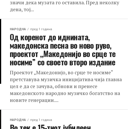
значи дека музата го оставила. Пред неколку
дена, тој...
НАРОДНА
пред 1 година
Од коренот до иднината,
македонска песна во ново руво,
проектот ,,Македонијо во срце те
носиме” со своето второ издание
Проектот „Македонијо, во срце те носиме“
претставува музичка иницијатива чија главна
цел е да се зачува, обнови и пренесе
македонското народно музичко богатство на
новите генерации....
НАРОДНА
пред 1 година
Во тек е 15-тиот јубилеен