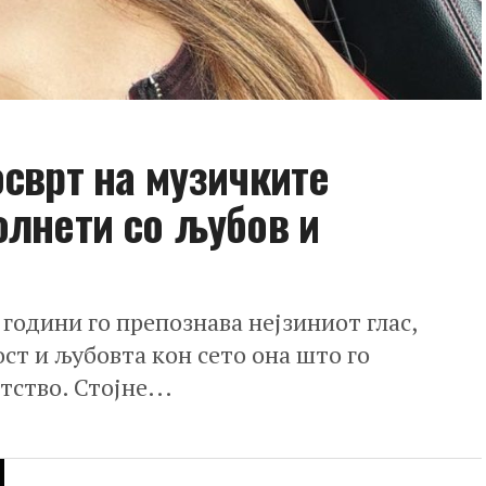
осврт на музичките
олнети со љубов и
години го препознава нејзиниот глас,
ост и љубовта кон сето она што го
ство. Стојне...