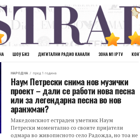
НА
ШОУ БИЗ
ДИГИТАЛНИ РАДИО КАНАЛИ
ЗОНА М1 IPTV
КОН
НАРОДНА
пред 1 година
Наум Петрески снима нов музички
проект – дали се работи нова песна
или за легендарна песна во нов
аранжман?
Македонскиот естраден уметник Наум
Петрески моментално со своите пријатели
одмара во живописното село Радожда, но тоа не