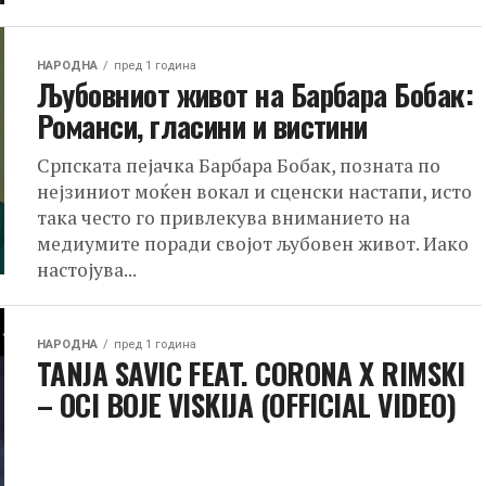
НАРОДНА
пред 1 година
Љубовниот живот на Барбара Бобак:
Романси, гласини и вистини
Српската пејачка Барбара Бобак, позната по
нејзиниот моќен вокал и сценски настапи, исто
така често го привлекува вниманието на
медиумите поради својот љубовен живот. Иако
настојува...
НАРОДНА
пред 1 година
TANJA SAVIC FEAT. CORONA X RIMSKI
– OCI BOJE VISKIJA (OFFICIAL VIDEO)