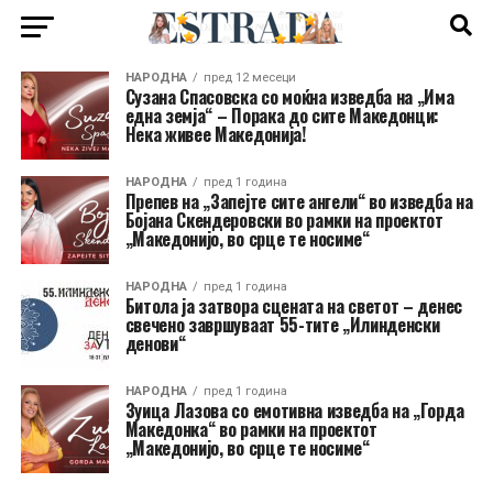
НАРОДНА
пред 12 месеци
Сузана Спасовска со моќна изведба на „Има
една земја“ – Порака до сите Македонци:
Нека живее Македонија!
НАРОДНА
пред 1 година
Препев на „Запејте сите ангели“ во изведба на
Бојана Скендеровски во рамки на проектот
„Македонијо, во срце те носиме“
НАРОДНА
пред 1 година
Битола ја затвора сцената на светот – денес
свечено завршуваат 55-тите „Илинденски
денови“
НАРОДНА
пред 1 година
Зуица Лазова со емотивна изведба на „Горда
Македонка“ во рамки на проектот
„Македонијо, во срце те носиме“