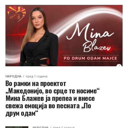
НАРОДНА
пред 1 година
Во рамки на проектот
„Македонијо, во срце те носиме“
Мина Блажев ја препеа и внесе
свежа емоција во песната „По
друм одам“
НАРОДНА
пред 1 година