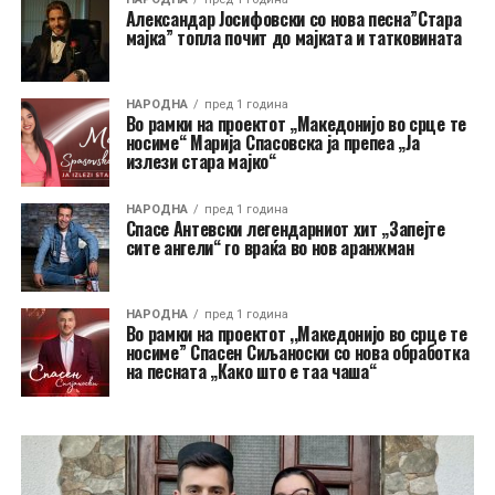
Александар Јосифовски со нова песна”Стара
мајка” топла почит до мајката и татковината
НАРОДНА
пред 1 година
Во рамки на проектот „Македонијо во срце те
носиме“ Марија Спасовска ја препеа „Ја
излези стара мајко“
НАРОДНА
пред 1 година
Спасе Антевски легендарниот хит „Запејте
сите ангели“ го враќа во нов аранжман
НАРОДНА
пред 1 година
Во рамки на проектот ,,Македонијо во срце те
носиме” Спасен Сиљаноски со нова обработка
на песната „Како што е таа чаша“