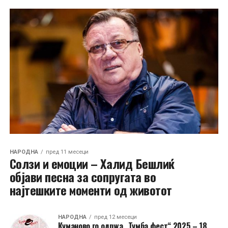
НАРОДНА
пред 11 месеци
Солзи и емоции – Халид Бешлиќ
објави песна за сопругата во
најтешките моменти од животот
НАРОДНА
пред 12 месеци
Куманово го одржа „Тумба фест“ 2025 – 18