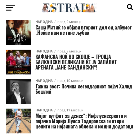
НАРОДНА
пред 9 месеци
Саша Матиќ го објави вториот дел од албумот
„Ноќас нам не гине љубав
НАРОДНА
пред 9 месеци
КАФАНСКА НОЌ ВО СКОПЈЕ – ТРОЈЦА
БАЛКАНСКИ ВЕЛИКАНИ ЌЕ ЈА ЗАПАЛАТ
АРЕНАТА „ЈАНЕ САНДАНСКИ“!
НАРОДНА
пред 10 месеци
Тажна вест: Почина легендарниот пејач Халид
Бешлиќ
НАРОДНА
пред 11 месеци
Мојот аутфит за денес“: Инфлуенсерката и
пејачка Марија Луиса Тодоровска ги откри
цените на нејзината облека и модни додатоци