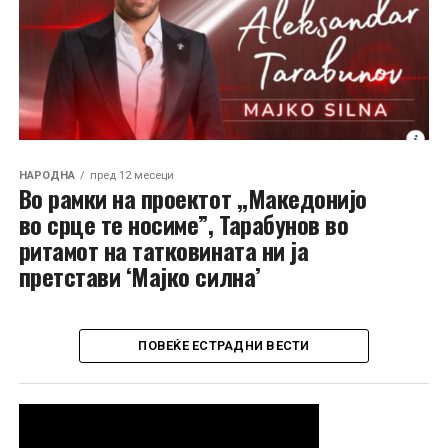
НАРОДНА
пред 12 месеци
Во рамки на проектот ,,Македонијо
во срце те носиме”, Тарабунов во
ритамот на татковината ни ја
претстави ‘Мајко силна’
ПОВЕЌЕ ЕСТРАДНИ ВЕСТИ