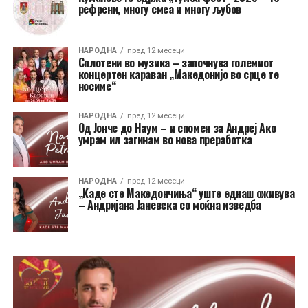
рефрени, многу смеа и многу љубов
НАРОДНА
пред 12 месеци
Сплотени во музика – започнува големиот
концертен караван „Македонијо во срце те
носиме“
НАРОДНА
пред 12 месеци
Од Јонче до Наум – и спомен за Андреј Ако
умрам ил загинам во нова преработка
НАРОДНА
пред 12 месеци
„Каде сте Македончиња“ уште еднаш оживува
– Андријана Јаневска со моќна изведба