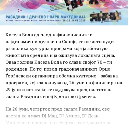
Кисела Вода еден од најживописните и
најдинамични делови на Скопје, секое лето нуди
разнолика културна програма која ја збогатува
животната средина и ја оживува локалната сцена.
Оваа година Кисела Вода го слави својот 70 – ти
роденден. По тој повод градоначалникот Орце
Ѓорѓиевски организира обемна културно – забавна
програма, која започнува од 26 јуни па финишира на
29 јуни и истата ќе се оддржува пред платото на
салата Расадник и кај Крстот во Драчево.
На 26 јуни, четврток пред салата Расадник, свој
настап ќе имаат DJ Мац, DJ Ампов, DJ Деан
Мицковски и круна на вечерта е гостувањето на