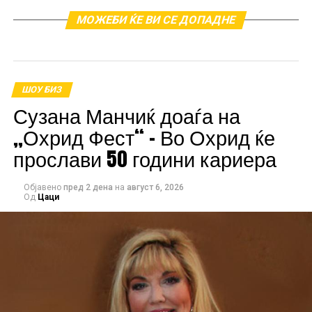
МОЖЕБИ ЌЕ ВИ СЕ ДОПАДНЕ
На 27 јуни петок во Драчево кај Крстот ќе
настапуваат КУД Китка, Бојана Скендеровски, Сузана
Спасовска, Огнен Здравковски, Миле Кузмановски и
ШОУ БИЗ
Каролина Гочева.
Сузана Манчиќ доаѓа на
„Охрид Фест“ – Во Охрид ќе
Сабота 28 јуни пред салата Расадник граѓаните ќе ги
прослави 50 години кариера
забавуваат Next Time, 2Bona и Слаткаристика.
Објавено
пред 2 дена
на
август 6, 2026
Од
Цаци
РЕКЛАМА