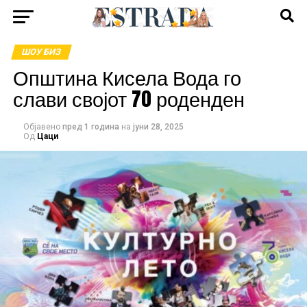
ШОУ БИЗ
Општина Кисела Вода го
слави својот 70 роденден
Објавено
пред 1 година
на
јуни 28, 2025
Од
Цаци