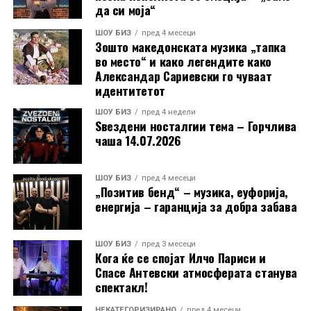
да си моја“
таа.
ШОУ БИЗ
пред 4 месеци
Зошто македонската музика „тапка
РЕКЛАМА
во место“ и како легендите како
Александар Сариевски го чуваат
идентитетот
ШОУ БИЗ
пред 4 недели
Ѕвездени носталгии тема – Горчлива
чаша 14.07.2026
ШОУ БИЗ
пред 4 месеци
„Позитив бенд“ – музика, еуфорија,
енергија – гаранција за добра забава
ШОУ БИЗ
пред 3 месеци
Кога ќе се спојат Илчо Париси и
Спасе Антевски атмосферата станува
спектакл!
НЕКАТЕГОРИЗИРАНО
пред 4 месеци