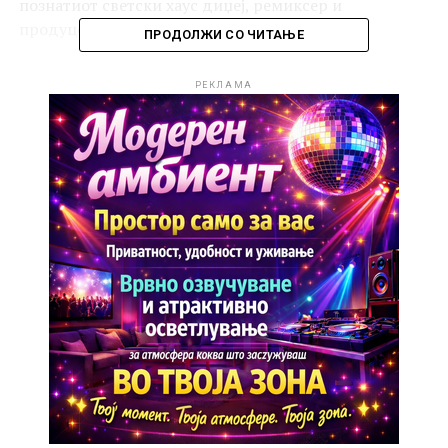
познатиот светски хаус диџеј, ремиксер и
продуцент Роџер Санчез.
ПРОДОЛЖИ СО ЧИТАЊЕ
РЕКЛАМА
РЕКЛАМА