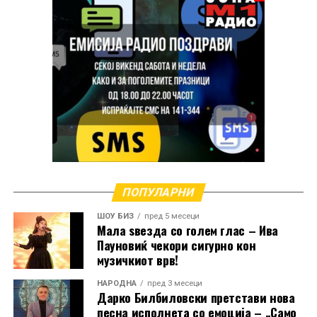
Кога зборува за својата долга кариера, Манчиќ
признава дека спомените се толку многубројни што
ПОПУЛАРНИ
решила да ги преточи во две автобиографски
ШОУ БИЗ
пред 5 месеци
книги.
Мала ѕвезда со голем глас – Ива
Пауновиќ чекори сигурно кон
„Имам навистина многу спомени и тие траат цел
музичкиот врв!
живот. Во книгите ги собрав најинтересните
НАРОДНА
пред 3 месеци
приказни од мојот живот и кариерата. За жал, сè
Дарко Билбиловски претстави нова
уште не се преведени на македонски јазик“, вели
песна исполнета со емоција – „Само