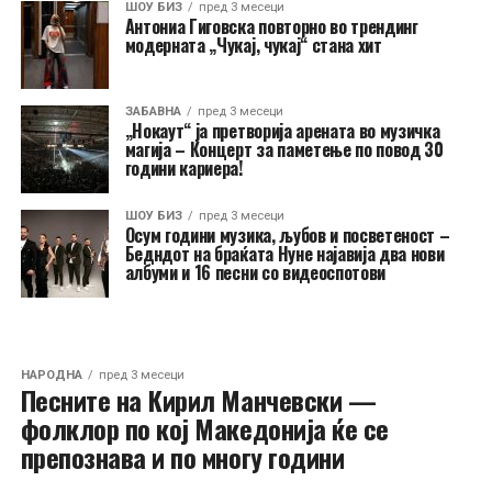
ШОУ БИЗ
пред 3 месеци
Антониа Гиговска повторно во трендинг
модерната „Чукај, чукај“ стана хит
ЗАБАВНА
пред 3 месеци
„Нокаут“ ја претворија арената во музичка
магија – Концерт за паметење по повод 30
години кариера!
ШОУ БИЗ
пред 3 месеци
Осум години музика, љубов и посветеност –
Бедндот на браќата Нуне најавија два нови
албуми и 16 песни со видеоспотови
НАРОДНА
пред 3 месеци
Песните на Кирил Манчевски —
фолклор по кој Македонија ќе се
препознава и по многу години