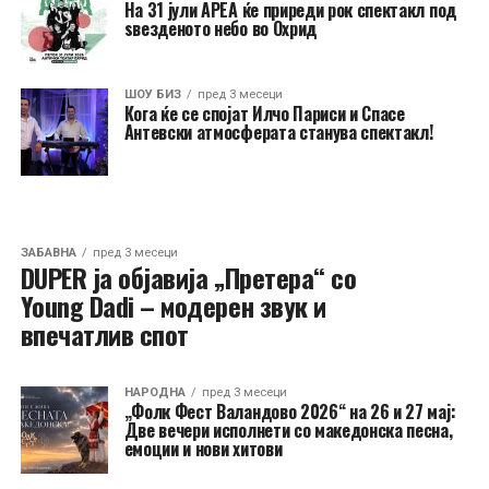
На 31 јули АРЕА ќе приреди рок спектакл под
ѕвезденото небо во Охрид
ШОУ БИЗ
пред 3 месеци
Кога ќе се спојат Илчо Париси и Спасе
Антевски атмосферата станува спектакл!
ЗАБАВНА
пред 3 месеци
DUPER ја објавија „Претера“ со
Young Dadi – модерен звук и
впечатлив спот
НАРОДНА
пред 3 месеци
„Фолк Фест Валандово 2026“ на 26 и 27 мај:
Две вечери исполнети со македонска песна,
емоции и нови хитови