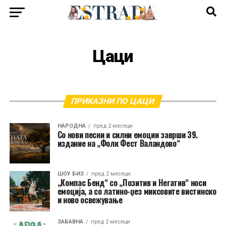
Цаци
ПРИКАЗНИ ПО ЦАЦИ
НАРОДНА
пред 2 месеци
Со нови песни и силни емоции заврши 39.
издание на „Фолк Фест Валандово“
ШОУ БИЗ
пред 2 месеци
„Компас Бенд“ со „Позитив и Негатив“ носи
емоција, а со латино-џез миксовите вистинско
и ново освежување
ЗАБАВНА
пред 2 месеци