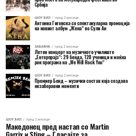
Србија
ШОУ БИЗ
пред 2 месеци
Антониа Гиговска со спектакуларна промоција
на новиот албум „Жена“ во Сули Ан
ЗАБАВНА
пред 2 месеци
Летен концерт на музичкото училиште
„Ентерпрајз“: 29 бенда, 120 ученици и моќна
рок програма на „We Will Rock You“
ШОУ БИЗ
пред 2 месеци
Премиер Бенд – музички состав која создава
незаборавни моменти
ШОУ БИЗ
пред 2 месеци
Македонец пред настап со Martin
Garrix и Sting – Гласајте за