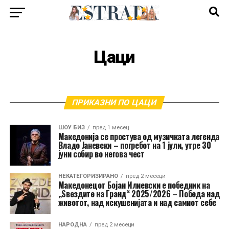
Цаци
ПРИКАЗНИ ПО ЦАЦИ
ШОУ БИЗ
пред 1 месец
Македонија се простува од музичката легенда
Владо Јаневски – погребот на 1 јули, утре 30
јуни собир во негова чест
НЕКАТЕГОРИЗИРАНО
пред 2 месеци
Македонецот Бојан Илиевски е победник на
„Ѕвездите на Гранд“ 2025/2026 – Победа над
животот, над искушенијата и над самиот себе
НАРОДНА
пред 2 месеци