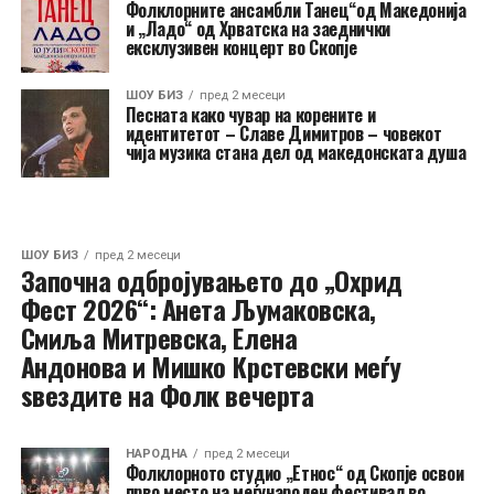
Фолклорните ансамбли Танец“од Македонија
и „Ладо“ од Хрватска на заеднички
ексклузивен концерт во Скопје
ШОУ БИЗ
пред 2 месеци
Песната како чувар на корените и
идентитетот – Славе Димитров – човекот
чија музика стана дел од македонската душа
ШОУ БИЗ
пред 2 месеци
Започна одбројувањето до „Охрид
Фест 2026“: Анета Љумаковска,
Смиља Митревска, Елена
Андонова и Мишко Крстевски меѓу
ѕвездите на Фолк вечерта
НАРОДНА
пред 2 месеци
Фолклорното студио „Етнос“ од Скопје освои
прво место на меѓународен фестивал во