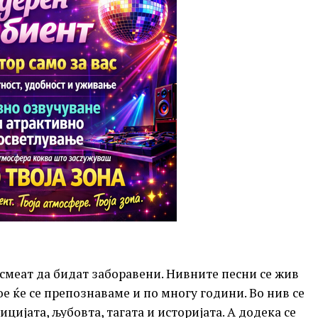
смеат да бидат заборавени. Нивните песни се жив
е ќе се препознаваме и по многу години. Во нив се
ијата, љубовта, тагата и историјата. А додека се