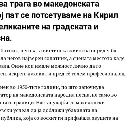
ва трага во македонската
ој пат се потсетуваме на Кирил
еликаните на градската и
на.
аботник, неговата вистинска животна определба
ла негов најверен сопатник, а сцената местото каде
вала. Оние кои имале можност лично да го
ен, искрен, духовит и пред сè голем професионалец.
иен во 1950-тите години, по што започнува
атор на македонската народна песна, не само во
ините граници. Настапувајќи со македонски
ски успеал да ја доближи убавината на
 публика, која со восхит ги прифаќала звуците на