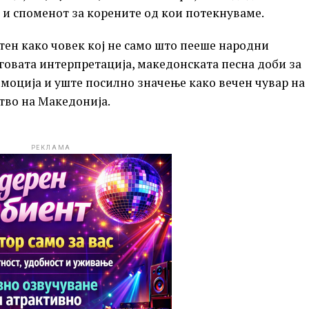
 и споменот за корените од кои потекнуваме.
ен како човек кој не само што пееше народни
еговата интерпретација, македонската песна доби за
моција и уште посилно значење како вечен чувар на
тво на Македонија.
РЕКЛАМА