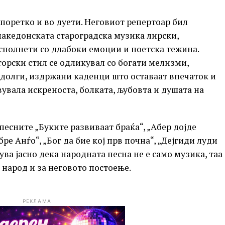
 поретко и во дуети. Неговиот репертоар бил
македонската староградска музика лирски,
сполнети со длабоки емоции и поетска тежина.
рски стил се одликувал со богати мелизми,
долги, издржани каденци што оставаат впечаток и
твувала искреноста, болката, љубовта и душата на
 песните „Буките развиваат браќа“, „Абер дојде
бре Анѓо“, „Бог да бие кој прв почна“, „Дејгиди луди
ва јасно дека народната песна не е само музика, таа
 народ и за неговото постоење.
РЕКЛАМА