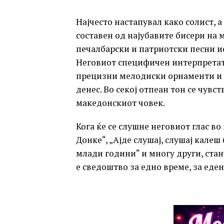
Најчесто настапувал како солист, а
составен од најубавите бисери на 
печалбарски и патриотски песни и
Неговиот специфичен интерпретато
прецизни мелодиски орнаменти и 
денес. Во секој отпеан тон се чувс
македонскиот човек.
Кога ќе се слушне неговиот глас во
Донке“, „Ајде слушај, слушај калеш 
млади години“ и многу други, стану
е сведоштво за едно време, за еден