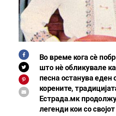
Во време кога сè поб
што нè обликувале ка
песна останува еден 
корените, традицијат
Естрада.мк продолжу
легенди кои со својот