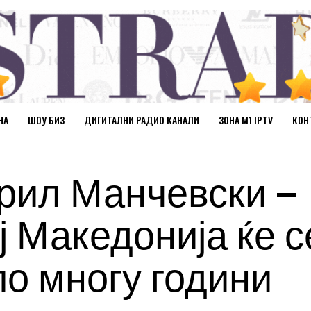
НА
ШОУ БИЗ
ДИГИТАЛНИ РАДИО КАНАЛИ
ЗОНА М1 IPTV
КОН
рил Манчевски —
ј Македонија ќе с
по многу години