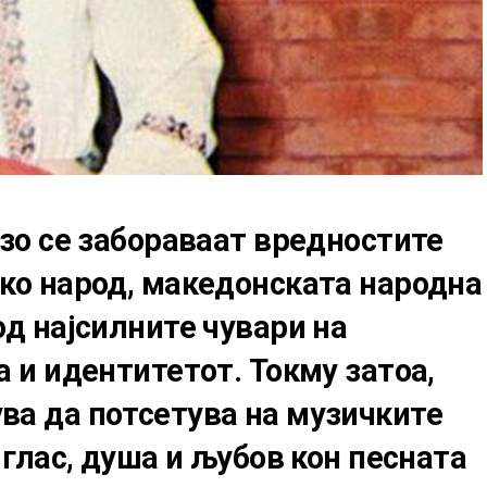
рзо се забораваат вредностите
ко народ, македонската народна
од најсилните чувари на
а и идентитетот. Токму затоа,
ва да потсетува на музичките
 глас, душа и љубов кон песната