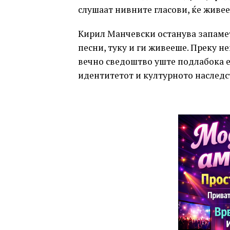
слушаат нивните гласови, ќе живее
Кирил Манчевски останува запамет
песни, туку и ги живееше. Преку н
вечно сведоштво уште подлабока е
идентитетот и културното наследс