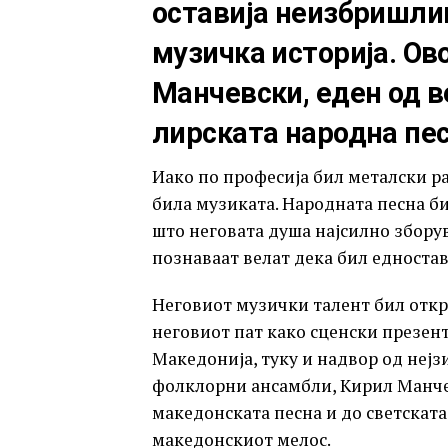
оставија неизбришли
музичка историја. Ов
Манчевски, еден од в
лирската народна пес
Иако по професија бил металски р
била музиката. Народната песна би
што неговата душа најсилно збору
познаваат велат дека бил едностав
Неговиот музички талент бил откр
неговиот пат како сценски презент
Македонија, туку и надвор од нејз
фолклорни ансамбли, Кирил Манчев
македонската песна и до светската
македонскиот мелос.