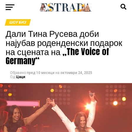
ШОУ БИЗ
Дали Тина Русева доби
најубав роденденски подарок
на сцената на „The Voice of
Germany“
Објавено
пред 10 месеци
на
октомври 24, 2025
Од
Цаци