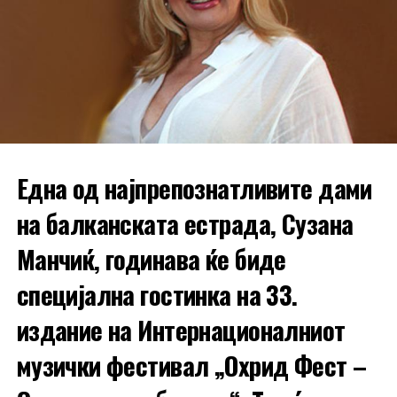
роденден е нешто
незаборавно.
Една од најпрепознатливите дами
на балканската естрада, Сузана
Манчиќ, годинава ќе биде
специјална гостинка на 33.
Со ова, Тина Русева продолжува успешно да го
гради својот пат во една од најгледаните музички
издание на Интернационалниот
емисии во Германија, а нејзината поддршка од
македонската публика расте секој ден.
музички фестивал „Охрид Фест –
Естрада.мк и посакува многу успех во претстојните