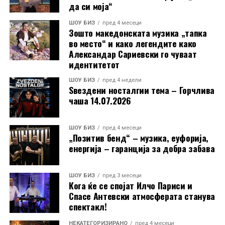
да си моја“
таа.
ШОУ БИЗ
пред 4 месеци
Зошто македонската музика „тапка
РЕКЛАМА
во место“ и како легендите како
Александар Сариевски го чуваат
идентитетот
ШОУ БИЗ
пред 4 недели
Ѕвездени носталгии тема – Горчлива
чаша 14.07.2026
ШОУ БИЗ
пред 4 месеци
„Позитив бенд“ – музика, еуфорија,
енергија – гаранција за добра забава
ШОУ БИЗ
пред 3 месеци
Кога ќе се спојат Илчо Париси и
Спасе Антевски атмосферата станува
спектакл!
НЕКАТЕГОРИЗИРАНО
пред 4 месеци