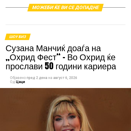
МОЖЕБИ ЌЕ ВИ СЕ ДОПАДНЕ
ШОУ БИЗ
„Не можев да посакам
Сузана Манчиќ доаѓа на
подобар подарок за
„Охрид Фест“ – Во Охрид ќе
роденден,“ напиша
прослави 50 години кариера
Тина во својата објава
Објавено
пред 2 дена
на
август 6, 2026
на социјалните мрежи,
Од
Цаци
додавајќи дека
чувството да се
настапува на ваква
сцена токму на