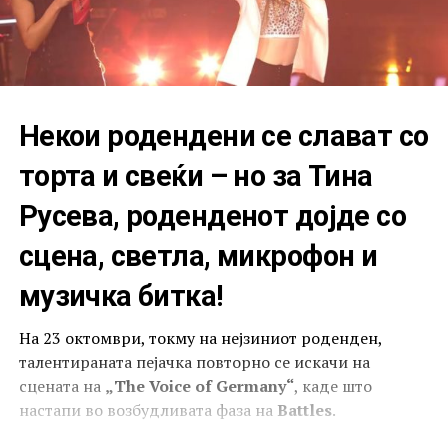
Некои родендени се слават со
торта и свеќи – но за Тина
Русева, роденденот дојде со
сцена, светла, микрофон и
музичка битка!
На 23 октомври, токму на нејзиниот роденден,
талентираната пејачка повторно се искачи на
сцената на
„The Voice of Germany“
, каде што
настапи во возбудливата фаза на
Battles
.