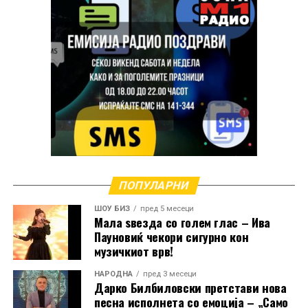
Кога зборува за својата долга кариера, Манчиќ
признава дека спомените се толку многубројни што
ПОПУЛАРНИ
решила да ги преточи во две автобиографски
ШОУ БИЗ
пред 5 месеци
книги.
Мала ѕвезда со голем глас – Ива
Пауновиќ чекори сигурно кон
„Имам навистина многу спомени и тие траат цел
музичкиот врв!
живот. Во книгите ги собрав најинтересните
НАРОДНА
пред 3 месеци
приказни од мојот живот и кариерата. За жал, сè
Дарко Билбиловски претстави нова
уште не се преведени на македонски јазик“, вели
песна исполнета со емоција – „Само