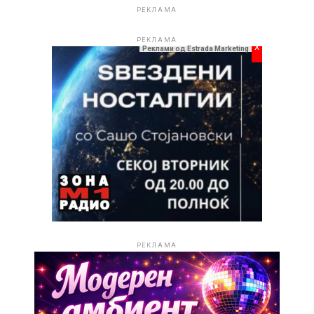
РЕКЛАМА
РЕКЛАМА
x
Реклами од Estrada Marketing
ПОВРЗАНИ ТЕМИ:
СЛЕДНО
Заврши јубилејното издание на ‘Макфест’ – четири
децении македонска песна
НЕ ПРОПУШТАЈТЕ
Теа Таировиќ доаѓа во Скопје за спектакуларен
концерт на 15 ноември 2025 година
РЕКЛАМА