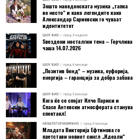
Зошто македонската музика „тапка
во место“ и како легендите како
Александар Сариевски го чуваат
идентитетот
ШОУ БИЗ
пред 3 недели
Ѕвездени носталгии тема – Горчлива
чаша 14.07.2026
ШОУ БИЗ
пред 4 месеци
„Позитив бенд“ – музика, еуфорија,
енергија – гаранција за добра забава
ШОУ БИЗ
пред 3 месеци
Кога ќе се спојат Илчо Париси и
Спасе Антевски атмосферата станува
спектакл!
НЕКАТЕГОРИЗИРАНО
пред 4 месеци
Младата Викторија Ефтимова го
претстави новиот сингл „Идеали“