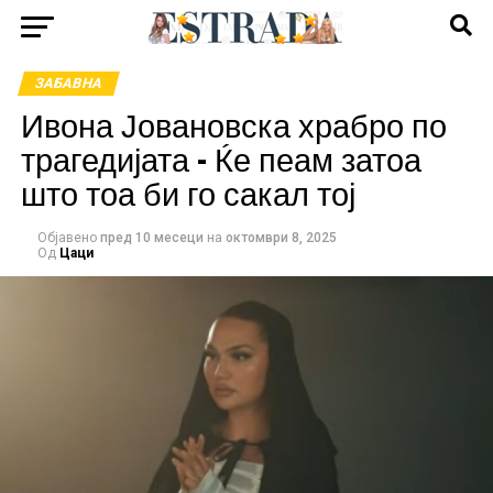
ЗАБАВНА
Ивона Јовановска храбро по
трагедијата – Ќе пеам затоа
што тоа би го сакал тој
Објавено
пред 10 месеци
на
октомври 8, 2025
Од
Цаци