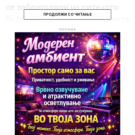
се заблагодари на сите што
ПРОДОЛЖИ СО ЧИТАЊЕ
биле покрај неа во најтешките
моменти, истакнувајќи дека
РЕКЛАМА
токму „тажните приказни
знаат да ги зближат луѓето и
да им покажат колку вреди
човечката добрина“.