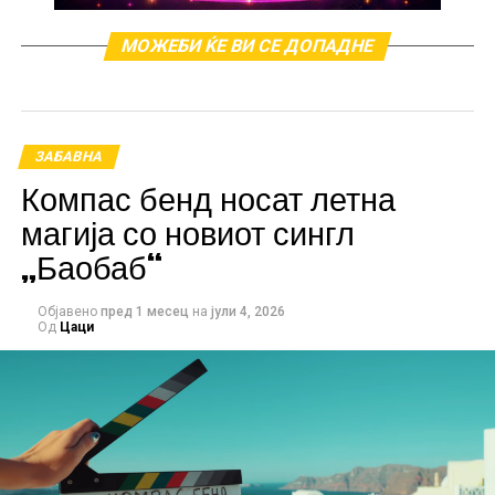
МОЖЕБИ ЌЕ ВИ СЕ ДОПАДНЕ
ЗАБАВНА
Компас бенд носат летна
магија со новиот сингл
„Баобаб“
Објавено
пред 1 месец
на
јули 4, 2026
Од
Цаци
Ивона не го крие фактот дека болката по смртта на
најблиската личност е сè уште свежа. „Не знам како