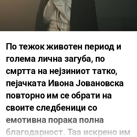
По тежок животен период и
голема лична загуба, по
смртта на нејзиниот татко,
пејачката Ивона Јовановска
повторно им се обрати на
своите следбеници со
емотивна порака полна
благодарност. Таа искрено им