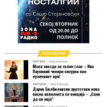
ПОПУЛАРНИ
ШОУ БИЗ
пред 5 месеци
Мала ѕвезда со голем глас – Ива
Пауновиќ чекори сигурно кон
музичкиот врв!
НАРОДНА
пред 3 месеци
Дарко Билбиловски претстави нова
песна исполнета со емоција – „Само
да си моја“
ШОУ БИЗ
пред 4 месеци