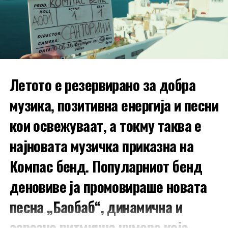
се живее понатаму по ваков губиток,“ напиша таа,
„но знам што би сакал тој – да не престанам да пеам
и да создавам.“
Летото е резервирано за добра
музика, позитивна енергија и песни
кои освежуваат, а токму таква е
најновата музичка приказна на
Компас бенд. Популарниот бенд
деновиве ја промовираше новата
песна „Баобаб“, динамична и
заразно ритмична нумера која