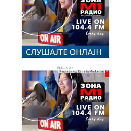
Во продолжение, погледнете го новиот видеоспот и
препуштете се на летната магија што ја носат Компас
бенд.
РЕКЛАМА
РЕКЛАМА
x
Реклами од Estrada Marketing