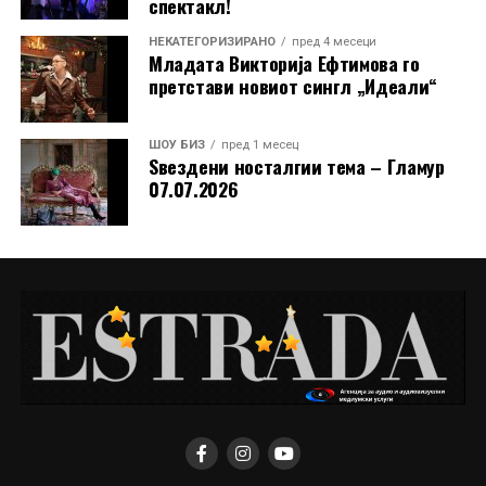
спектакл!
НЕКАТЕГОРИЗИРАНО
пред 4 месеци
Младата Викторија Ефтимова го
претстави новиот сингл „Идеали“
Публиката на „Охрид Фест“ од неа може да очекува,
пред сè, добра песна и добро расположение.
ШОУ БИЗ
пред 1 месец
Ѕвездени носталгии тема – Гламур
„Добрата песна е добра песна. Единственото
07.07.2026
изненадување може да биде само тоа што ќе го
облечам. Очекувам средби со нови и стари колеги,
мало возење по езерото и еден блескав охридски
бисер“, додава Сузана.
РЕКЛАМА