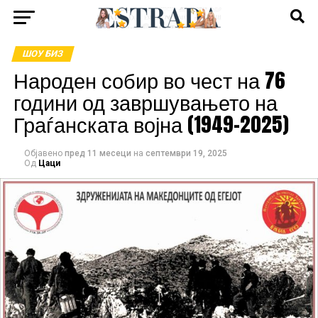
ШОУ БИЗ
Народен собир во чест на 76
години од завршувањето на
Граѓанската војна (1949–2025)
Објавено
пред 11 месеци
на
септември 19, 2025
Од
Цаци