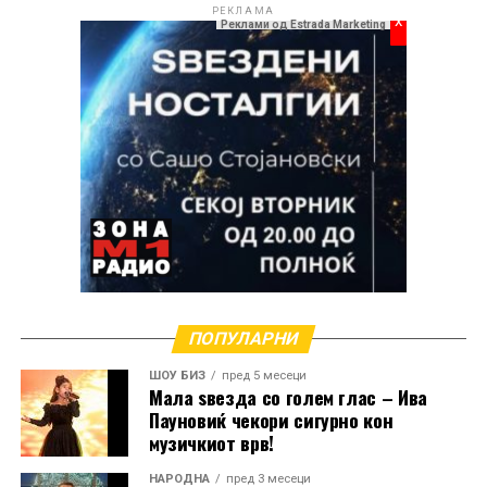
РЕКЛАМА
x
Реклами од Estrada Marketing
Кога зборува за својата долга кариера, Манчиќ
признава дека спомените се толку многубројни што
ПОПУЛАРНИ
решила да ги преточи во две автобиографски
ШОУ БИЗ
пред 5 месеци
книги.
Мала ѕвезда со голем глас – Ива
Пауновиќ чекори сигурно кон
„Имам навистина многу спомени и тие траат цел
музичкиот врв!
живот. Во книгите ги собрав најинтересните
НАРОДНА
пред 3 месеци