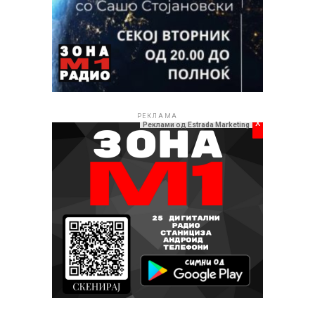
се викаш?’, кои тогаш ги научија и со насмевка ги
изговараат“, открива таа.
РЕКЛАМА
x
Реклами од Estrada Marketing