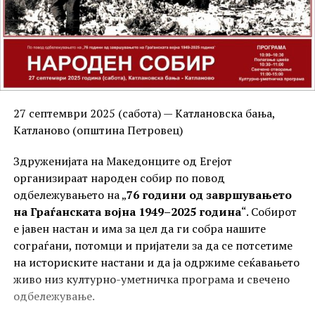
27 септември 2025 (сабота) — Катлановска бања,
Катланово (општина Петровец)
Здруженијата на Македонците од Егејот
организираат народен собир по повод
одбележувањето на „
76 години од завршувањето
на Граѓанската војна 1949–2025 година
“. Собирот
е јавен настан и има за цел да ги собра нашите
сограѓани, потомци и пријатели за да се потсетиме
на историските настани и да ја одржиме сеќавањето
живо низ културно-уметничка програма и свечено
одбележување.