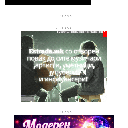
личности на просторите на поранешна Југославија.
РЕКЛАМА
РЕКЛАМА
x
Реклами од Estrada Marketing
РЕКЛАМА