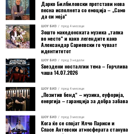
приказни од мојот живот и кариерата. За жал, сè
Дарко Билбиловски претстави нова
уште не се преведени на македонски јазик“, вели
песна исполнета со емоција – „Само
да си моја“
таа.
ШОУ БИЗ
пред 4 месеци
Зошто македонската музика „тапка
РЕКЛАМА
во место“ и како легендите како
Александар Сариевски го чуваат
идентитетот
ШОУ БИЗ
пред 3 недели
Ѕвездени носталгии тема – Горчлива
чаша 14.07.2026
ШОУ БИЗ
пред 4 месеци
„Позитив бенд“ – музика, еуфорија,
енергија – гаранција за добра забава
ШОУ БИЗ
пред 3 месеци
Кога ќе се спојат Илчо Париси и
Спасе Антевски атмосферата станува