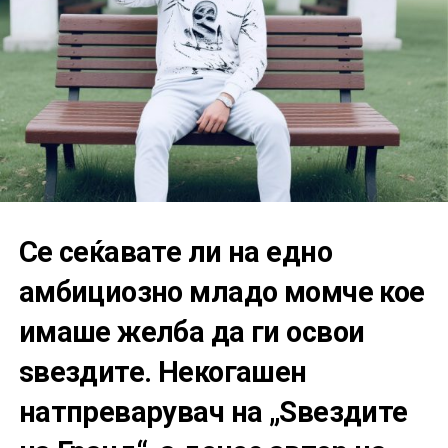
Се сеќавате ли на едно
амбициозно младо момче кое
имаше желба да ги освои
ѕвездите. Некогашен
натпреварувач на „Ѕвездите