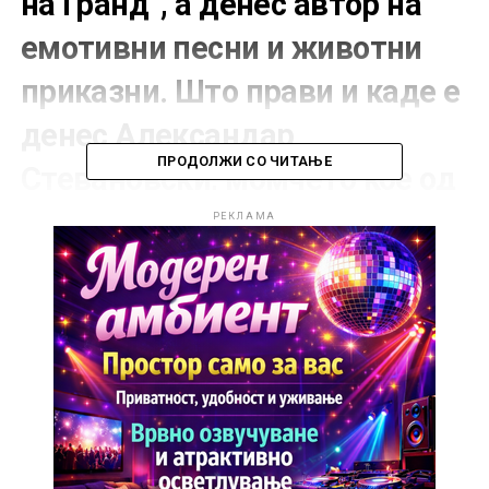
на Гранд“, а денес автор на
емотивни песни и животни
приказни. Што прави и каде е
денес Александар
ПРОДОЛЖИ СО ЧИТАЊЕ
Стевановски, момчето кое од
мали нозе ја носи музиката во
РЕКЛАМА
своето срце.