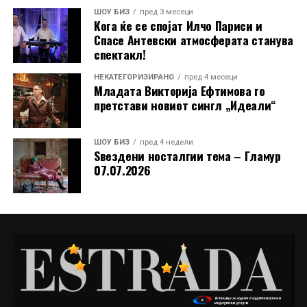
ШОУ БИЗ
пред 3 месеци
СЛЕДНО
Кога ќе се спојат Илчо Париси и
Културното лето 2025 во Ѓорче Петров завршува со
Спасе Антевски атмосферата станува
петдневен спектакл
спектакл!
НЕ ПРОПУШТАЈТЕ
НЕКАТЕГОРИЗИРАНО
пред 4 месеци
„Вкуси го југот“ во Гевгелија: Три дена музика,
Младата Викторија Ефтимова го
традиција и забава
претстави новиот сингл „Идеали“
Публиката на „Охрид Фест“ од неа може да очекува,
пред сè, добра песна и добро расположение.
ШОУ БИЗ
пред 4 недели
Ѕвездени носталгии тема – Гламур
„Добрата песна е добра песна. Единственото
07.07.2026
изненадување може да биде само тоа што ќе го
облечам. Очекувам средби со нови и стари колеги,
мало возење по езерото и еден блескав охридски
бисер“, додава Сузана.
РЕКЛАМА