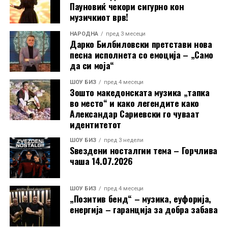
Пауновиќ чекори сигурно кон
РЕКЛАМА
„Имам навистина многу спомени и тие траат цел
музичкиот врв!
живот. Во книгите ги собрав најинтересните
НАРОДНА
пред 3 месеци
приказни од мојот живот и кариерата. За жал, сè
Дарко Билбиловски претстави нова
уште не се преведени на македонски јазик“, вели
песна исполнета со емоција – „Само
да си моја“
таа.
ШОУ БИЗ
пред 4 месеци
Зошто македонската музика „тапка
РЕКЛАМА
во место“ и како легендите како
Александар Сариевски го чуваат
идентитетот
ШОУ БИЗ
пред 3 недели
Ѕвездени носталгии тема – Горчлива
чаша 14.07.2026
ШОУ БИЗ
пред 4 месеци
„Позитив бенд“ – музика, еуфорија,
енергија – гаранција за добра забава
ПОВРЗАНИ ТЕМИ: