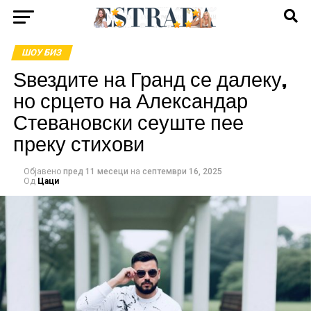
ШОУ БИЗ
Ѕвездите на Гранд се далеку,
но срцето на Александар
Стевановски сеуште пее
преку стихови
Објавено
пред 11 месеци
на
септември 16, 2025
Од
Цаци