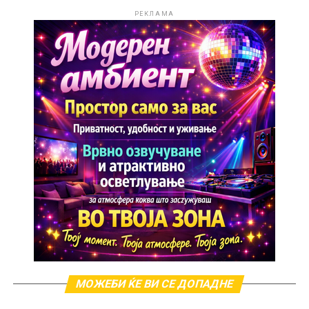
РЕКЛАМА
Алкохолот – постојан придружник
Еден од најекспонираните пороци на Аца Лукас е
алкохолот. Тој повеќепати јавно зборувал за својата
МОЖЕБИ ЌЕ ВИ СЕ ДОПАДНЕ
зависност и за тоа како алкохолот влијаел на