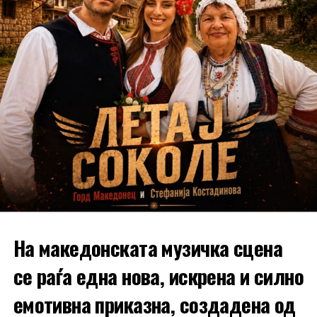
враќа на старите навики.
РЕКЛАМА
На македонската музичка сцена
се раѓа една нова, искрена и силно
емотивна приказна, создадена од