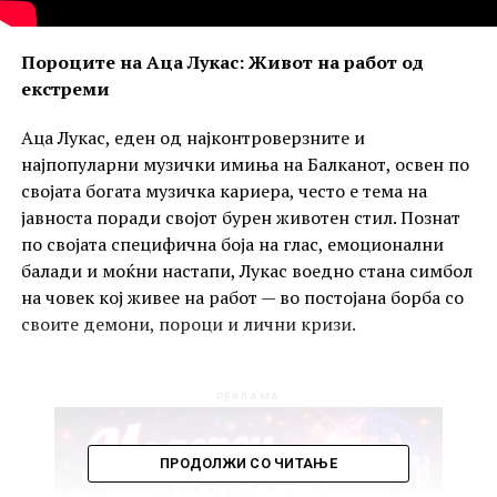
Пороците на Аца Лукас: Живот на работ од
екстреми
Аца Лукас, еден од најконтроверзните и
најпопуларни музички имиња на Балканот, освен по
својата богата музичка кариера, често е тема на
јавноста поради својот бурен животен стил. Познат
по својата специфична боја на глас, емоционални
балади и моќни настапи, Лукас воедно стана симбол
на човек кој живее на работ — во постојана борба со
своите демони, пороци и лични кризи.
РЕКЛАМА
ПРОДОЛЖИ СО ЧИТАЊЕ