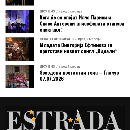
заблагодарам за целата поддршка што ми ја
пружате. Започнав од нула, а сега стигнав до 4700
ШОУ БИЗ
пред 3 месеци
Кога ќе се спојат Илчо Париси и
следачи на Инстаграм. Ве сакам!“
Спасе Антевски атмосферата станува
спектакл!
Токму оваа скромност, искреност и благодарност ја
прават уште поблиска до публиката. Во време кога
НЕКАТЕГОРИЗИРАНО
пред 4 месеци
младите често се губат во трендови без вредност,
Младата Викторија Ефтимова го
претстави новиот сингл „Идеали“
Димче Ѓорѓиовски и Стефанија Костадинова
испраќаат поинаква порака, дека македонската
песна, традиција и емоција сè уште имаат иднина.
ШОУ БИЗ
пред 1 месец
Ѕвездени носталгии тема – Гламур
07.07.2026
РЕКЛАМА