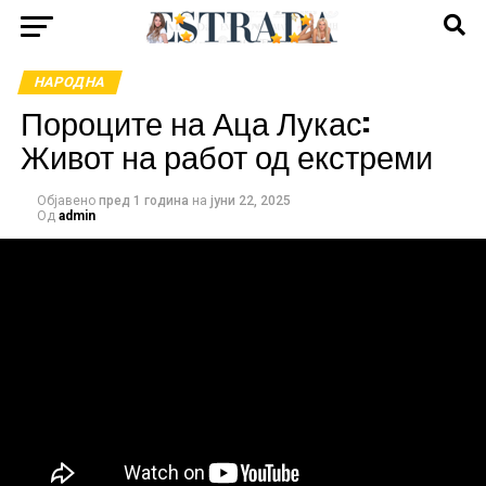
НАРОДНА
Пороците на Аца Лукас:
Живот на работ од екстреми
Објавено
пред 1 година
на
јуни 22, 2025
Од
admin