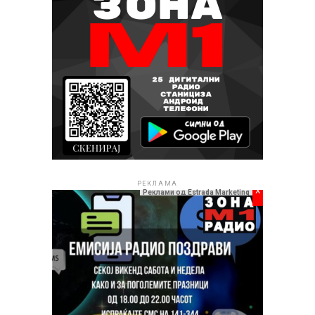
РЕКЛАМА
x
Реклами од Estrada Marketing
Стефанија не ја крие својата благодарност за оваа
соработка и со искрени зборови вели: „Сакам да
упатам едно огромно благодарам до човекот кој
успеа да ме претстави како бисер пред
македонскиот народ и човекот кој ми ја пружа