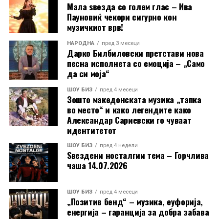
Мала ѕвезда со голем глас – Ива
Пауновиќ чекори сигурно кон
музичкиот врв!
НАРОДНА
пред 3 месеци
Дарко Билбиловски претстави нова
песна исполнета со емоција – „Само
да си моја“
ШОУ БИЗ
пред 4 месеци
Зошто македонската музика „тапка
во место“ и како легендите како
Александар Сариевски го чуваат
идентитетот
ШОУ БИЗ
пред 4 недели
Ѕвездени носталгии тема – Горчлива
чаша 14.07.2026
ШОУ БИЗ
пред 4 месеци
„Позитив бенд“ – музика, еуфорија,
Стефанија испрати и искрена порака до своите
енергија – гаранција за добра забава
поддржувачи: „Сакам јавно на сите да се