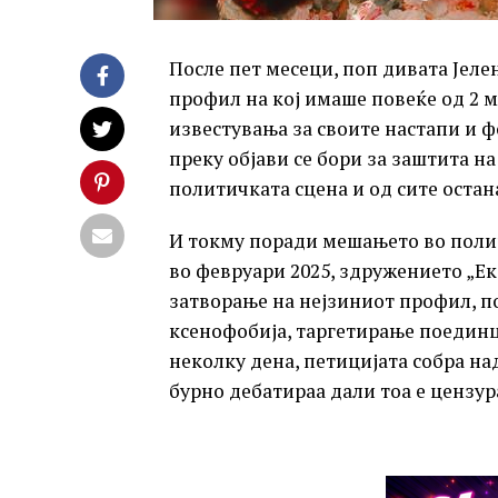
После пет месеци, поп дивата Јеле
профил на кој имаше повеќе од 2 
известувања за своите настапи и ф
преку објави се бори за заштита н
политичката сцена и од сите остан
И токму поради мешањето во полит
во февруари 2025, здружението „Ек
затворање на нејзиниот профил, по
ксенофобија, таргетирање поединц
неколку дена, петицијата собра н
бурно дебатираа дали тоа е цензур