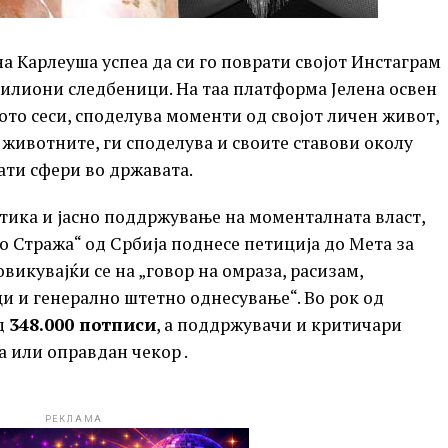
на Карлеуша успеа да си го поврати својот Инстаграм
милиони следбеници. На таа платформа Јелена освен
ото сеси, споделува моменти од својот личен живот,
а животните, ги споделува и своите ставови околу
ати сфери во државата.
ика и јасно поддржување на моменталната власт,
о Стража“ од Србија поднесе петиција до Мета за
викувајќи се на „говор на омраза, расизам,
и и генерално штетно однесување“. Во рок од
ад
348.000 потписи
, а поддржувачи и критичари
а или оправдан чекор .
РЕКЛАМА