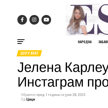
НАРОДНА
ЗАБАВ
ШОУ БИЗ
Јелена Карлеу
Инстаграм пр
Објавено
пред 1 година
на
јуни 28, 2025
Од
Цаци