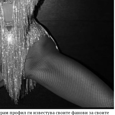
грам профил ги известува своите фанови за своите