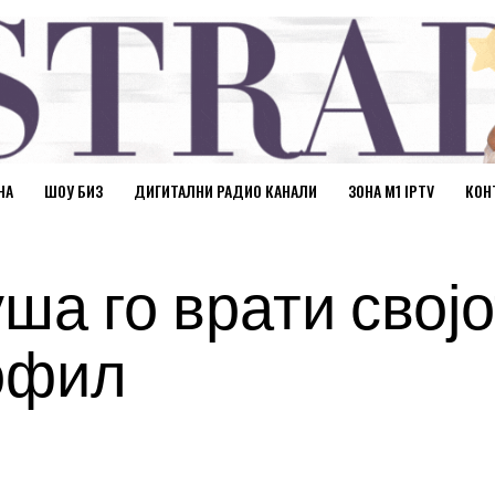
НА
ШОУ БИЗ
ДИГИТАЛНИ РАДИО КАНАЛИ
ЗОНА М1 IPTV
КОН
ша го врати својо
офил