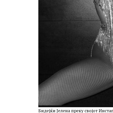
Бидејќи Јелена преку својот Инста