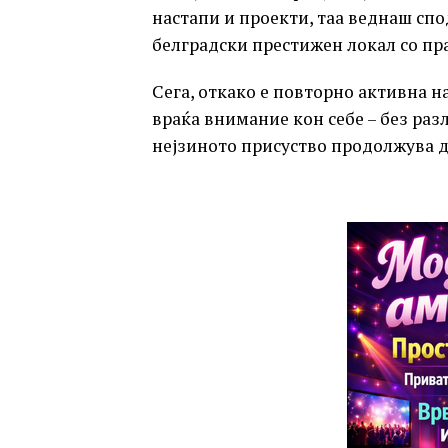
настапи и проекти, таа веднаш спо
белградски престижен локал со пр
Сега, откако е повторно активна н
враќа внимание кон себе – без разл
нејзиното присуство продолжува да