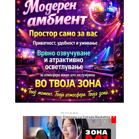
„Скопско лето“ е вистинскиот избор. Без разлика
дали сте љубител на класичната музика, театарот,
современата уметност или книжевноста, програмата
нуди содржини за сечиј вкус.
РЕКЛАМА
РЕКЛАМА
x
Реклами од Estrada Marketing
„До неба“ носи препознатлива балканска емоција
спакувана во модерен звук. Огнен уште еднаш
покажува дека токму искрената интерпретација е