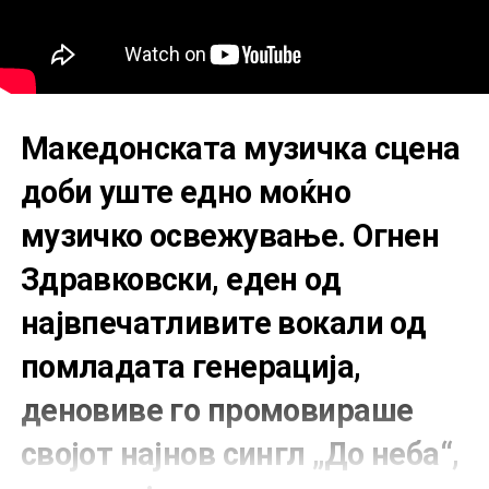
Македонската музичка сцена
доби уште едно моќно
музичко освежување. Огнен
Здравковски, еден од
највпечатливите вокали од
помладата генерација,
деновиве го промовираше
својот најнов сингл „До неба“,