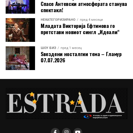
Спасе Антевски атмосферата станува
спектакл!
НЕКАТЕГОРИЗИРАНО
пред 4 месеци
Младата Викторија Ефтимова го
претстави новиот сингл „Идеали“
ШОУ БИЗ
пред 1 месец
Ѕвездени носталгии тема – Гламур
07.07.2026