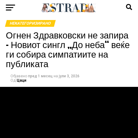
НЕКАТЕГОРИЗИРАНО
Огнен Здравковски не запира
– Новиот сингл „До неба“ веќе
ги собира симпатиите на
публиката
Објавено
пред 1 месец
на
јули 3, 2026
Од
Цаци