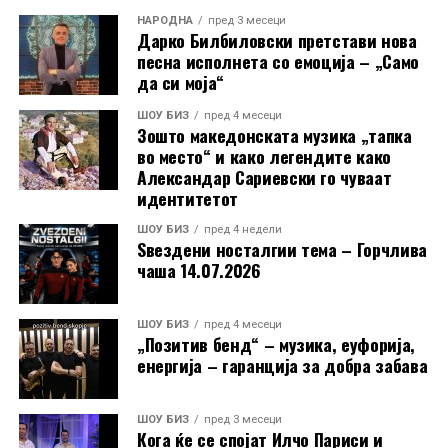
НАРОДНА
пред 3 месеци
Дарко Билбиловски претстави нова
песна исполнета со емоција – „Само
да си моја“
ШОУ БИЗ
пред 4 месеци
Зошто македонската музика „тапка
во место“ и како легендите како
Александар Сариевски го чуваат
идентитетот
ШОУ БИЗ
пред 4 недели
Ѕвездени носталгии тема – Горчлива
чаша 14.07.2026
ШОУ БИЗ
пред 4 месеци
„Позитив бенд“ – музика, еуфорија,
енергија – гаранција за добра забава
ШОУ БИЗ
пред 3 месеци
Кога ќе се спојат Илчо Париси и