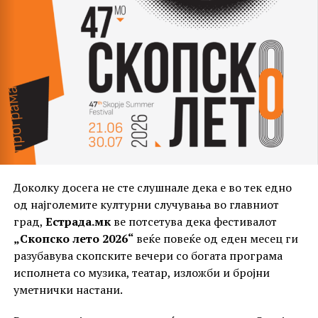
Доколку досега не сте слушнале дека е во тек едно
од најголемите културни случувања во главниот
град,
Естрада.мк
ве потсетува дека фестивалот
„Скопско лето 2026“
веќе повеќе од еден месец ги
разубавува скопските вечери со богата програма
исполнета со музика, театар, изложби и бројни
уметнички настани.