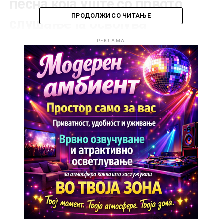
песна која уште со првото
ПРОДОЛЖИ СО ЧИТАЊЕ
слушање ја освојува
публиката со силната
РЕКЛАМА
емоција, модерниот звук и
беспрекорната продукција.
Спотот, кој премиерно беше
објавен на неговиот
официјален YouTube канал, за
кратко време наиде на
одличен прием и позитивни
реакции од љубителите на
добрата музика.