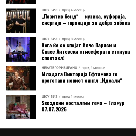
ШОУ БИЗ
пред 4 месеци
„Позитив бенд“ – музика, еуфорија,
енергија – гаранција за добра забава
ШОУ БИЗ
пред 3 месеци
Кога ќе се спојат Илчо Париси и
Спасе Антевски атмосферата станува
спектакл!
НЕКАТЕГОРИЗИРАНО
пред 4 месеци
Младата Викторија Ефтимова го
претстави новиот сингл „Идеали“
Публиката на „Охрид Фест“ од неа може да очекува,
пред сè, добра песна и добро расположение.
ШОУ БИЗ
пред 1 месец
Ѕвездени носталгии тема – Гламур
„Добрата песна е добра песна. Единственото
07.07.2026
изненадување може да биде само тоа што ќе го
облечам. Очекувам средби со нови и стари колеги,
мало возење по езерото и еден блескав охридски