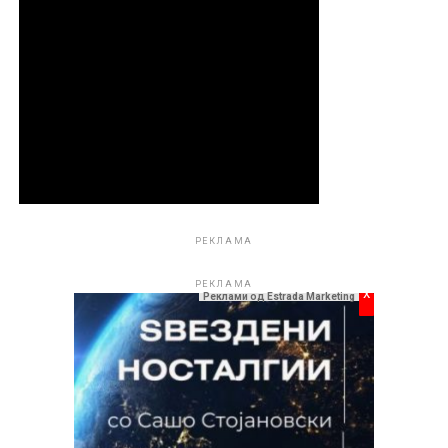
Нејзиното гостување во Охрид ќе има и посебна
симболика. Токму на сцената на „Охрид Фест“,
Сузана Манчиќ ќе одбележи импресивни 50 години
од својата богата и успешна кариера – пет децении
исполнети со музика, телевизија, актерство и
незаборавни моменти поради кои со години важи за
една од најпознатите и најомилените јавни
личности на просторите на поранешна Југославија.
РЕКЛАМА
РЕКЛАМА
x
Реклами од Estrada Marketing
Покрај авторската работа, Славе Димитров остави
длабока трага и како музички продуцент во Радио