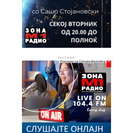
РЕКЛАМА
x
Реклами од Estrada Marketing
ПОВРЗАНИ ТЕМИ:
СЛЕДНО
Ѕвездени носталгии тема – Лето и љубов
16.06.2026
НЕ ПРОПУШТАЈТЕ
Започна одбројувањето до „Охрид Фест 2026“: