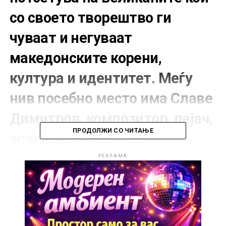
со своето творештво ги
чуваат и негуваат
македонските корени,
култура и идентитет. Меѓу
нив посебно место има Славе
Димитров, композитор, пејач,
ПРОДОЛЖИ СО ЧИТАЊЕ
аранжер и музички
продуцент, автор чии песни и
РЕКЛАМА
денес живеат во срцата на
генерации Македонци.
Роден на 1 јуни 1946 година во Битола, град познат