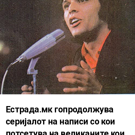
Естрада.мк гопродолжува
серијалот на написи со кои
потсетува на великаните кои