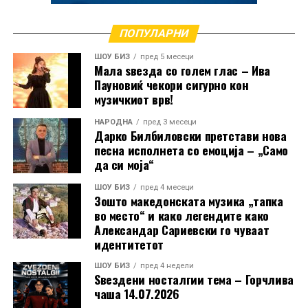
Анета Љумаковска, Смиља Митревска, Елена
Кога зборува за својата долга кариера, Манчиќ
Андонова и Мишко Крстевски меѓу ѕвездите на
признава дека спомените се толку многубројни што
ПОПУЛАРНИ
Фолк вечерта
решила да ги преточи во две автобиографски
ШОУ БИЗ
пред 5 месеци
книги.
Мала ѕвезда со голем глас – Ива
Пауновиќ чекори сигурно кон
„Имам навистина многу спомени и тие траат цел
музичкиот врв!
живот. Во книгите ги собрав најинтересните
НАРОДНА
пред 3 месеци
приказни од мојот живот и кариерата. За жал, сè
Дарко Билбиловски претстави нова
уште не се преведени на македонски јазик“, вели
песна исполнета со емоција – „Само
да си моја“
таа.
ШОУ БИЗ
пред 4 месеци
Зошто македонската музика „тапка
РЕКЛАМА
во место“ и како легендите како
Александар Сариевски го чуваат
идентитетот
ШОУ БИЗ
пред 4 недели
Ѕвездени носталгии тема – Горчлива
чаша 14.07.2026