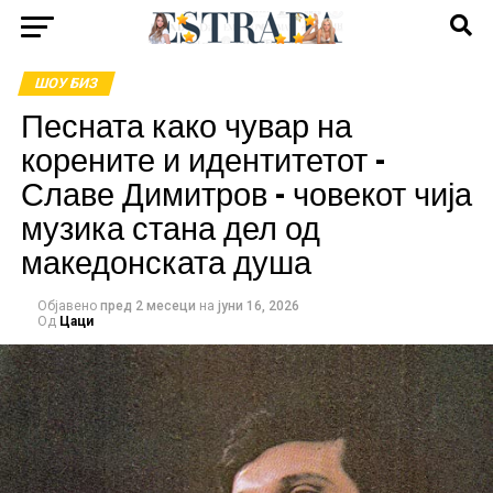
ШОУ БИЗ
Песната како чувар на
корените и идентитетот –
Славе Димитров – човекот чија
музика стана дел од
македонската душа
Објавено
пред 2 месеци
на
јуни 16, 2026
Од
Цаци