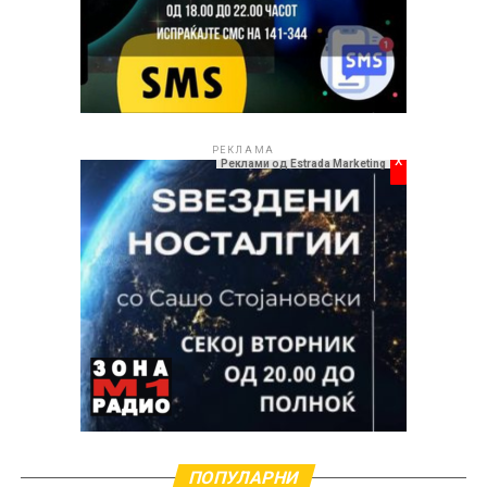
РЕКЛАМА
x
Реклами од Estrada Marketing
Со одбројувањето до 26 и 27 август, „Охрид Фест –
Охридски трубадури“ повторно го насочува
вниманието кон Охрид, каде што музиката,
ПОПУЛАРНИ