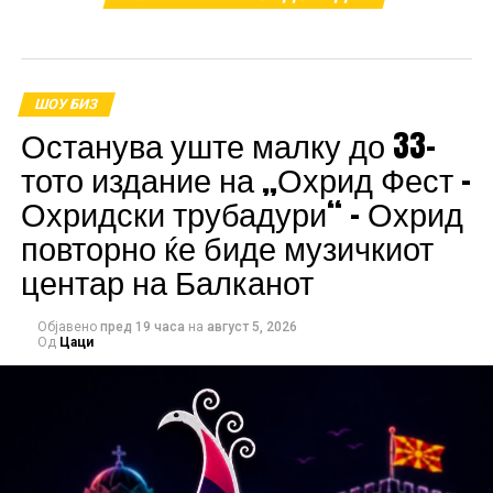
ШОУ БИЗ
Останува уште малку до 33-
тото издание на „Охрид Фест –
Охридски трубадури“ – Охрид
повторно ќе биде музичкиот
центар на Балканот
Објавено
пред 19 часа
на
август 5, 2026
Од
Цаци
Во проектот се приклучува и сопругот на Гиговска,
Роберт Спасенцовски – Џокер, кој внесува