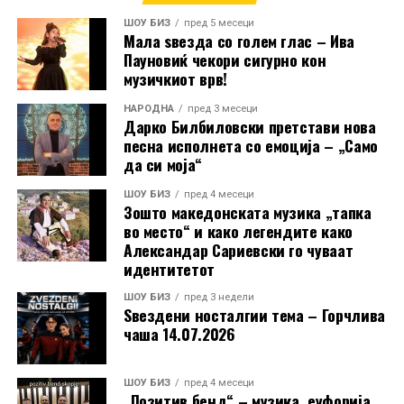
традицијата и современата продукција ќе се спојат
ШОУ БИЗ
пред 5 месеци
во уште едно фестивалско издание со регионално
Мала ѕвезда со голем глас – Ива
значење и големи очекувања од публиката и
Пауновиќ чекори сигурно кон
музичкиот врв!
музичката сцена.
НАРОДНА
пред 3 месеци
Дарко Билбиловски претстави нова
песна исполнета со емоција – „Само
РЕКЛАМА
да си моја“
ШОУ БИЗ
пред 4 месеци
Зошто македонската музика „тапка
во место“ и како легендите како
Александар Сариевски го чуваат
идентитетот
ШОУ БИЗ
пред 3 недели
Ѕвездени носталгии тема – Горчлива
чаша 14.07.2026
ШОУ БИЗ
пред 4 месеци
„Позитив бенд“ – музика, еуфорија,