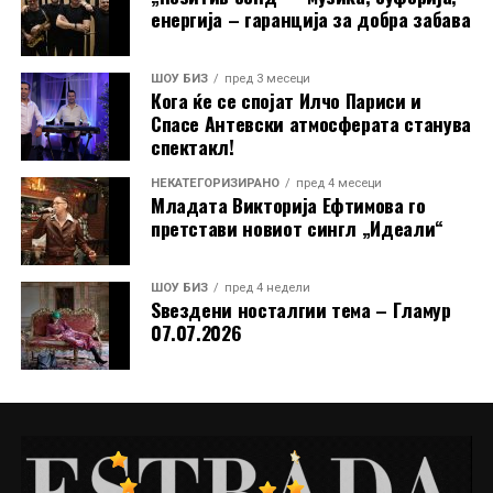
енергија – гаранција за добра забава
ШОУ БИЗ
пред 3 месеци
Кога ќе се спојат Илчо Париси и
Спасе Антевски атмосферата станува
спектакл!
НЕКАТЕГОРИЗИРАНО
пред 4 месеци
Младата Викторија Ефтимова го
претстави новиот сингл „Идеали“
ШОУ БИЗ
пред 4 недели
Ѕвездени носталгии тема – Гламур
07.07.2026