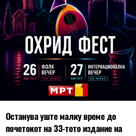
дополнителна енергија со својот рап дел. Зад
музичката реализација стојат Дарко Димитров и
Медо Цун, додека аранжманот е создаден во
соработка со Дамир Имери.
Останува уште малку време до
почетокот на 33-тото издание на