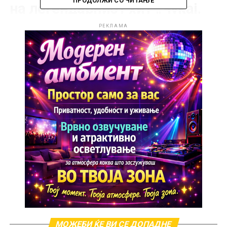
ПРОДОЛЖИ СО ЧИТАЊЕ
на легендарниот хит „Чукај,
чукај“, кој го отпеа заедно со
РЕКЛАМА
Благица Павловска.
Две генерации од македонската музичка сцена ги
здружија силите за да му дадат нов живот на еден
од најпознатите домашни хитови. Новата верзија
носи современ звук и динамичен ритам,
комбинирајќи поп и фолк елементи во стил кој
лесно допира и до младата публика.
МОЖЕБИ ЌЕ ВИ СЕ ДОПАДНЕ