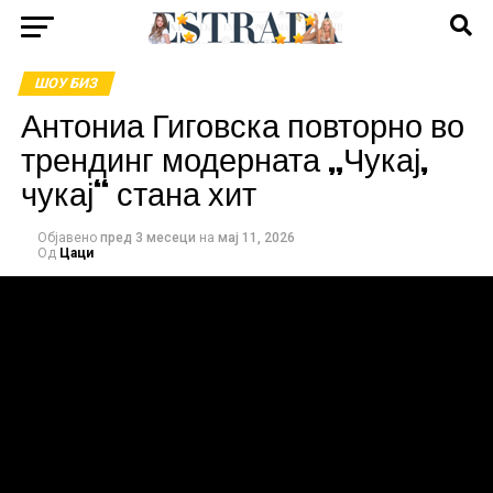
ШОУ БИЗ
Антониа Гиговска повторно во
трендинг модерната „Чукај,
чукај“ стана хит
Објавено
пред 3 месеци
на
мај 11, 2026
Од
Цаци