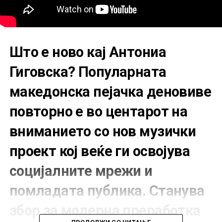
Што е ново кај Антониа
Гиговска? Популарната
македонска пејачка деновиве
повторно е во центарот на
вниманието со нов музички
проект кој веќе ги освојува
социјалните мрежи и
помладата публика. Станува
збор за модерна преработка