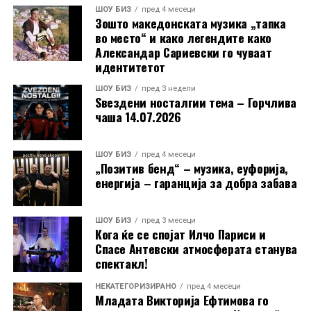
ШОУ БИЗ
пред 4 месеци
Зошто македонската музика „тапка
во место“ и како легендите како
Александар Сариевски го чуваат
идентитетот
ШОУ БИЗ
пред 3 недели
Ѕвездени носталгии тема – Горчлива
чаша 14.07.2026
ШОУ БИЗ
пред 4 месеци
„Позитив бенд“ – музика, еуфорија,
енергија – гаранција за добра забава
ШОУ БИЗ
пред 3 месеци
Кога ќе се спојат Илчо Париси и
Спасе Антевски атмосферата станува
спектакл!
НЕКАТЕГОРИЗИРАНО
пред 4 месеци
Младата Викторија Ефтимова го