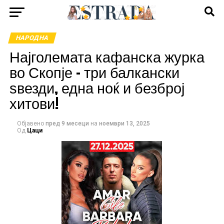
НАРОДНА
Најголемата кафанска журка
во Скопје – три балкански
ѕвезди, една ноќ и безброј
хитови!
Објавено
пред 9 месеци
на
ноември 13, 2025
Од
Цаци