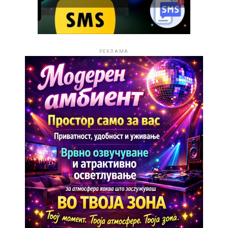
РЕКЛАМА
Големиот пресврт доаѓа во 2024 година, кога
Стефанија учествува на „Македонско Талент Шоу“.
Иако имала само 14 години, успева да победи и како