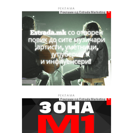
РЕКЛАМА
x
Реклами од Estrada Marketing
РЕКЛАМА
x
Реклами од Estrada Marketing
Стефанија не ја крие својата благодарност за оваа
соработка и со искрени зборови вели: „Сакам да
упатам едно огромно благодарам до човекот кој