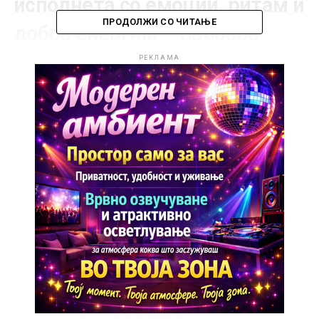
исполнета со емоции, ритам и
ПРОДОЛЖИ СО ЧИТАЊЕ
добра енергија –
Барбара
Бобак, Амар Гиле и Тијана
М
.
РЕКЛАМА
Публиката ќе ужива во
вистинска кафанска
атмосфера
– музика во живо, танцување, добро
расположение и незаборавни моменти до раните
утрински часови.