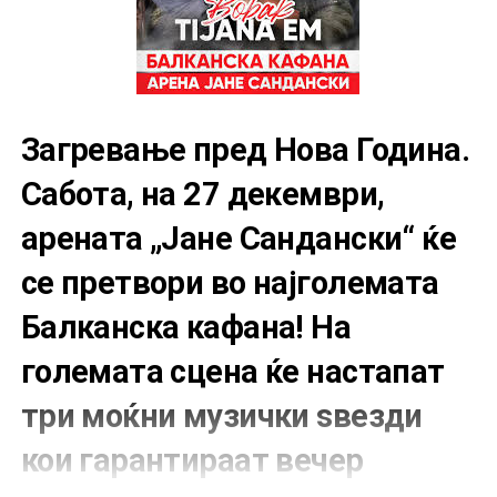
Загревање пред Нова Година.
Сабота, на 27 декември,
арената „Јане Сандански“ ќе
се претвори во најголемата
Балканска кафана
! На
големата сцена ќе настапат
три моќни музички ѕвезди
кои гарантираат вечер