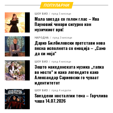
ПОПУЛАРНИ
РЕКЛАМА
ШОУ БИЗ
пред 5 месеци
Мала ѕвезда со голем глас – Ива
Пауновиќ чекори сигурно кон
музичкиот врв!
НАРОДНА
пред 3 месеци
Дарко Билбиловски претстави нова
песна исполнета со емоција – „Само
да си моја“
ШОУ БИЗ
пред 4 месеци
Зошто македонската музика „тапка
во место“ и како легендите како
Александар Сариевски го чуваат
идентитетот
ШОУ БИЗ
пред 4 недели
Ѕвездени носталгии тема – Горчлива
чаша 14.07.2026