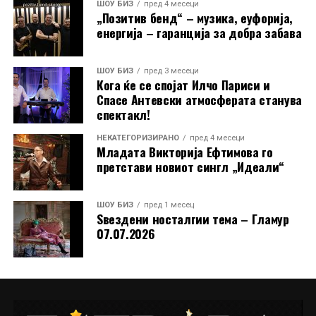
ШОУ БИЗ
пред 4 месеци
„Позитив бенд“ – музика, еуфорија,
Стефанија испрати и искрена порака до своите
енергија – гаранција за добра забава
поддржувачи: „Сакам јавно на сите да се
заблагодарам за целата поддршка што ми ја
пружате. Започнав од нула, а сега стигнав до 4700
ШОУ БИЗ
пред 3 месеци
Кога ќе се спојат Илчо Париси и
следачи на Инстаграм. Ве сакам!“
Спасе Антевски атмосферата станува
спектакл!
Токму оваа скромност, искреност и благодарност ја
прават уште поблиска до публиката. Во време кога
НЕКАТЕГОРИЗИРАНО
пред 4 месеци
младите често се губат во трендови без вредност,
Младата Викторија Ефтимова го
претстави новиот сингл „Идеали“
Димче Ѓорѓиовски и Стефанија Костадинова
испраќаат поинаква порака, дека македонската
песна, традиција и емоција сè уште имаат иднина.
ШОУ БИЗ
пред 1 месец
Ѕвездени носталгии тема – Гламур
07.07.2026
РЕКЛАМА