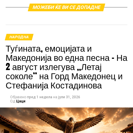
Барбара Бобак ќе го освои публиката со својот
МОЖЕБИ ЌЕ ВИ СЕ ДОПАДНЕ
заводлив глас и најголемите хитови
, Амар Гиле
ќе донесе
страст, енергија и ритам што држи
будни до зори
, додека Тијана, вистинската
кралица на кафаната
, ќе внесе
емоции и душа
во
секоја песна.
НАРОДНА
Туѓината, емоцијата и
Македонија во една песна – На
2 август излегува „Летај
соколе“ на Горд Македонец и
Стефанија Костадинова
Објавено
пред 1 недела
на
јули 31, 2026
Од
Цаци
Настанот се најавува како
најголемата журка во