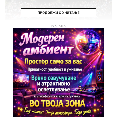
ПРОДОЛЖИ СО ЧИТАЊЕ
РЕКЛАМА
Тридневната свадба, која секогаш се одржува за
Петровден, привлече стотици посетители од земјата
и странство, љубопитни да го почувствуваат духот
на некогашната галичка свадбена традиција.
Настанот започна со пристигнувањето на сватовите,
продолжи со ритуалот на бричење на
младоженецот, носењето на невестата на коњ,
свадбените ора, како и изведбата на оригиналната
галичка носија со автентични везови и детали.