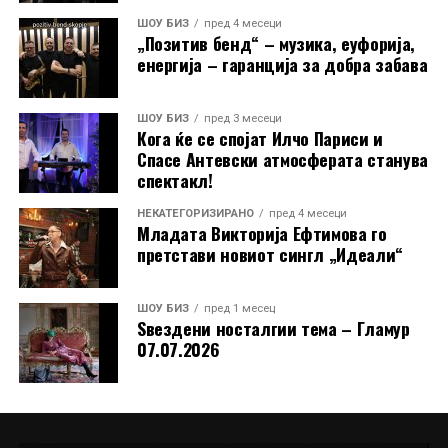
ШОУ БИЗ
пред 4 месеци
„Позитив бенд“ – музика, еуфорија,
Стефанија испрати и искрена порака до своите
енергија – гаранција за добра забава
поддржувачи: „Сакам јавно на сите да се
заблагодарам за целата поддршка што ми ја
пружате. Започнав од нула, а сега стигнав до 4700
ШОУ БИЗ
пред 3 месеци
Кога ќе се спојат Илчо Париси и
следачи на Инстаграм. Ве сакам!“
Спасе Антевски атмосферата станува
спектакл!
Токму оваа скромност, искреност и благодарност ја
прават уште поблиска до публиката. Во време кога
НЕКАТЕГОРИЗИРАНО
пред 4 месеци
младите често се губат во трендови без вредност,
Младата Викторија Ефтимова го
претстави новиот сингл „Идеали“
Димче Ѓорѓиовски и Стефанија Костадинова
испраќаат поинаква порака, дека македонската
песна, традиција и емоција сè уште имаат иднина.
ШОУ БИЗ
пред 1 месец
Ѕвездени носталгии тема – Гламур
07.07.2026
РЕКЛАМА