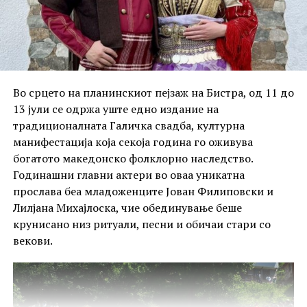
Во срцето на планинскиот пејзаж на Бистра, од 11 до
13 јули се одржа уште едно издание на
традиционалната Галичка свадба, културна
манифестација која секоја година го оживува
богатото македонско фолклорно наследство.
Годинашни главни актери во оваа уникатна
прослава беа младоженците Јован Филиповски и
Лилјана Михајлоска, чие обединување беше
крунисано низ ритуали, песни и обичаи стари со
векови.