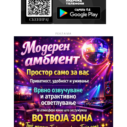
РЕКЛАМА
Големиот пресврт доаѓа во 2024 година, кога
Стефанија учествува на „Македонско Талент Шоу“.