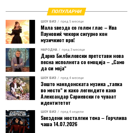
песната „Како што е таа чаша“
ПОПУЛАРНИ
НЕ ПРОПУШТАЈТЕ
Наум Петрески снима нов музички проект – дали се
РЕКЛАМА
ШОУ БИЗ
пред 5 месеци
работи нова песна или за легендарна песна во нов
Мала ѕвезда со голем глас – Ива
аранжман?
Пауновиќ чекори сигурно кон
музичкиот врв!
НАРОДНА
пред 3 месеци
Дарко Билбиловски претстави нова
песна исполнета со емоција – „Само
да си моја“
ШОУ БИЗ
пред 4 месеци
Зошто македонската музика „тапка
во место“ и како легендите како
Александар Сариевски го чуваат
идентитетот
ШОУ БИЗ
пред 4 недели
Ѕвездени носталгии тема – Горчлива
чаша 14.07.2026