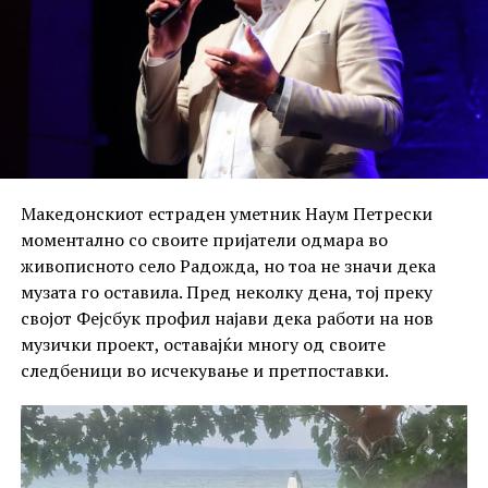
Македонскиот естраден уметник Наум Петрески
моментално со своите пријатели одмара во
живописното село Радожда, но тоа не значи дека
музата го оставила. Пред неколку дена, тој преку
својот Фејсбук профил најави дека работи на нов
музички проект, оставајќи многу од своите
следбеници во исчекување и претпоставки.