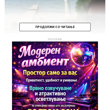
ПРОДОЛЖИ СО ЧИТАЊЕ
РЕКЛАМА
Иако не сподели многу детали, статусот што го
објави предизвика бројни реакции и шпекулации.
Некои фанови веруваат дека станува збор за целосно
нова песна, додека други, според содржината на
објавата, се сомневаат дека Петрески снима