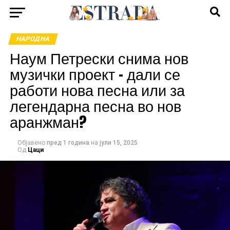
НАРОДНА
Наум Петрески снима нов
музички проект – дали се
работи нова песна или за
легендарна песна во нов
аранжман?
Објавено
пред 1 година
на
јули 15, 2025
Од
Цаци