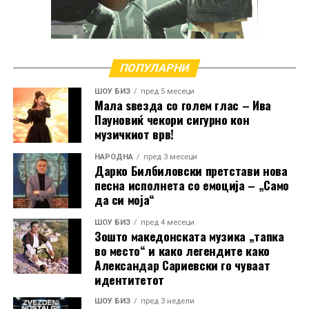
очекуваат песната како вистинска патриотска и
емотивна музичка приказна која може да допре до
срцата на Македонците ширум светот.
ПОПУЛАРНИ
РЕКЛАМА
ШОУ БИЗ
пред 5 месеци
Мала ѕвезда со голем глас – Ива
Пауновиќ чекори сигурно кон
музичкиот врв!
НАРОДНА
пред 3 месеци
Дарко Билбиловски претстави нова
песна исполнета со емоција – „Само
да си моја“
ШОУ БИЗ
пред 4 месеци
Зошто македонската музика „тапка
во место“ и како легендите како
Александар Сариевски го чуваат
идентитетот
ШОУ БИЗ
пред 3 недели