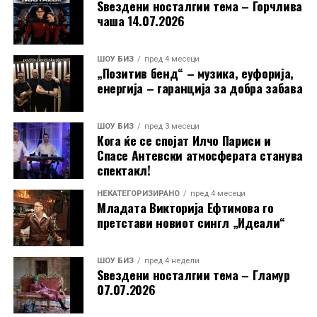
Ѕвездени носталгии тема – Горчлива
чаша 14.07.2026
ШОУ БИЗ
пред 4 месеци
„Позитив бенд“ – музика, еуфорија,
Стефанија испрати и искрена порака до своите
енергија – гаранција за добра забава
поддржувачи: „Сакам јавно на сите да се
заблагодарам за целата поддршка што ми ја
пружате. Започнав од нула, а сега стигнав до 4700
ШОУ БИЗ
пред 3 месеци
Кога ќе се спојат Илчо Париси и
следачи на Инстаграм. Ве сакам!“
Спасе Антевски атмосферата станува
спектакл!
Токму оваа скромност, искреност и благодарност ја
прават уште поблиска до публиката. Во време кога
НЕКАТЕГОРИЗИРАНО
пред 4 месеци
младите често се губат во трендови без вредност,
Младата Викторија Ефтимова го
претстави новиот сингл „Идеали“
Димче Ѓорѓиовски и Стефанија Костадинова
испраќаат поинаква порака, дека македонската
песна, традиција и емоција сè уште имаат иднина.
ШОУ БИЗ
пред 4 недели
Ѕвездени носталгии тема – Гламур
07.07.2026
РЕКЛАМА