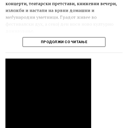
концерти, театарски претстави, книжевни вечери,
изложби и настапи на врвни домашни и
меѓународни уметници. Градот живее во
фестивалски дух, а секој ден носи ново културно
доживување.
ПРОДОЛЖИ СО ЧИТАЊЕ
РЕКЛАМА
Исто така ќе биде посветено внимание и на младите
таленти од Македонија и Балканот, кои ќе имаат
шанса да се претстават на големата сцена и да
влезат во светот на професионалната музика. За
многумина, Охрид Фест е чекор кон светската сцена.