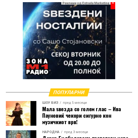
x
Реклами од Estrada Marketing
РЕКЛАМА
ПОПУЛАРНИ
ШОУ БИЗ
пред 5 месеци
Мала ѕвезда со голем глас – Ива
Пауновиќ чекори сигурно кон
музичкиот врв!
НАРОДНА
пред 3 месеци
Дарко Билбиловски претстави нова