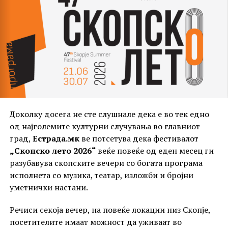
подигнат нивото на фестивалот на ново ниво. Меѓу
учесниците од македонската, ќе има и учесници и
од балканската сцена. Некои од учесниците се: Нино
Величковски, Благоја Грујовски, Сузана Спасовска,
Сашо Гигов – Гиш, Бојана Скендеровски, Ана
Петановска, Бојан Маровиќ, ќе имаме можност да го
видиме и српскиот евровизиски претставник
Принц, од Врање. Како специјален гостин е најавен,
легендарниот Оливер Мандиќ. Планирани се и
различни работилници, мастер-класови и промоции
Доколку досега не сте слушнале дека е во тек едно
на нови музички проекти.
од најголемите културни случувања во главниот
град,
Естрада.мк
ве потсетува дека фестивалот
„Скопско лето 2026“
веќе повеќе од еден месец ги
разубавува скопските вечери со богата програма
исполнета со музика, театар, изложби и бројни
уметнички настани.
Речиси секоја вечер, на повеќе локации низ Скопје,
посетителите имаат можност да уживаат во