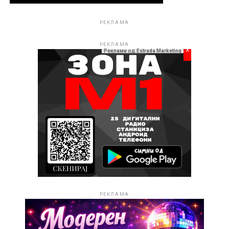
РЕКЛАМА
РЕКЛАМА
x
Реклами од Estrada Marketing
Музеи, галерии, културни институции и отворени
сцени се претвораат во вистински центри на
уметноста. Посебен шарм и оваа година има Старата
скопска чаршија, каде што фестивалските содржини
добиваат уникатна атмосфера и привлекуваат
бројни посетители.
И покрај богатата и разновидна програма, има
граѓани кои сè уште не се информирани дека
фестивалот е во тек. Затоа, доколку барате поинаков
РЕКЛАМА
начин да ги поминете топлите летни вечери,
„Скопско лето“ е вистинскиот избор. Без разлика
дали сте љубител на класичната музика, театарот,