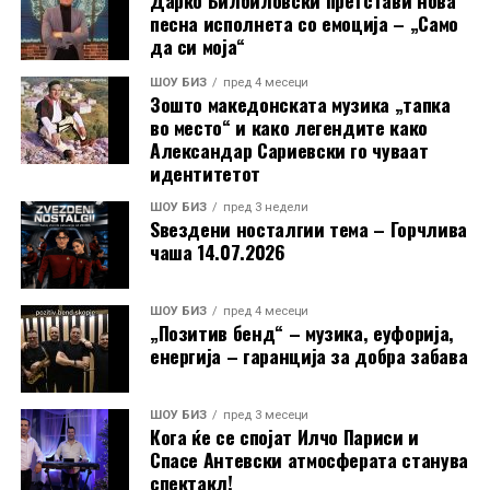
песна исполнета со емоција – „Само
да си моја“
ШОУ БИЗ
пред 4 месеци
Зошто македонската музика „тапка
во место“ и како легендите како
Александар Сариевски го чуваат
идентитетот
ШОУ БИЗ
пред 3 недели
Ѕвездени носталгии тема – Горчлива
чаша 14.07.2026
ШОУ БИЗ
пред 4 месеци
„Позитив бенд“ – музика, еуфорија,
енергија – гаранција за добра забава
ШОУ БИЗ
пред 3 месеци
Кога ќе се спојат Илчо Париси и
Спасе Антевски атмосферата станува
спектакл!