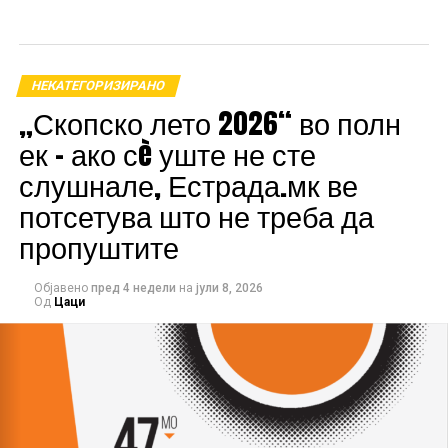
НЕКАТЕГОРИЗИРАНО
„Скопско лето 2026“ во полн
ек – ако сè уште не сте
слушнале, Естрада.мк ве
потсетува што не треба да
пропуштите
Објавено
пред 4 недели
на
јули 8, 2026
Од
Цаци
Охрид Фест 2025 ќе понуди широк спектар на
музички жанрови, кои ќе бидат претставени преку
натпреварувачки и изложбени настапи.
Организаторите веќе најавија големи изненадувања,
вклучувајќи настапи на познати македонски и
балкански артисти, како и глобални ѕвезди кои ќе го