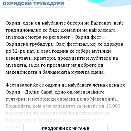
Охрид, еден од најубавите бисери на Балканот, веќе
традиционално ќе биде домаќин на најголемата
музичка смотра во регионот – Охрид фест –
Охридски трубадури. Овој фестивал, кој се одржува
по 32-ри пат, и оваа година ќе собере музички
изведувачи, креатори, продуценти и љубители на
музиката, за да го прослават најдоброто од
македонската и балканската музичка сцена.
Фестивалот ќе се одржи на најубавата летна сцена во
Охрид – Долни Сарај, едно од најзначајните
културни и историски споменици во Македонија.
Локацијата, која има капацитет за повеќе од 10.000
посетители, ќе создаде магична атмосфера за
концертите и настапите на домашните и
изведувачите од надвор.
ПРОДОЛЖИ СО ЧИТАЊЕ