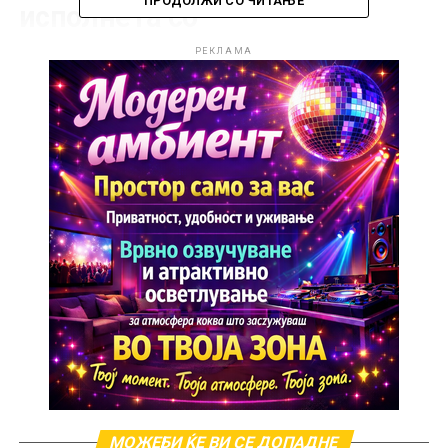
ПРОДОЛЖИ СО ЧИТАЊЕ
исполнета со
новокомпонирани песни,
РЕКЛАМА
познати музички имиња и
моменти што долго ќе се
паметат.
На сцената беа претставени 20 нови композиции,
кои донесоа спој на традиционален мелос и
современ музички израз. Дел од учесниците кои
настапија пред валандовската публика беа Нино
Величковски, Василија Петрова, Драган Даце
Николовски, Благица Калева, Благоја Грујовски,
Христијан Божинов-Кико, Ивана Серафимовска,
Ангела Влинтовска и многу други изведувачи кои со
своите песни внесоа посебна енергија на
фестивалската сцена.
МОЖЕБИ ЌЕ ВИ СЕ ДОПАДНЕ