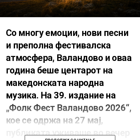
Со многу емоции, нови песни
и преполна фестивалска
атмосфера, Валандово и оваа
година беше центарот на
македонската народна
музика. На 39. издание на
„Фолк Фест Валандово 2026“,
кое се одржа на 27 мај,
публиката уживаше во вечер