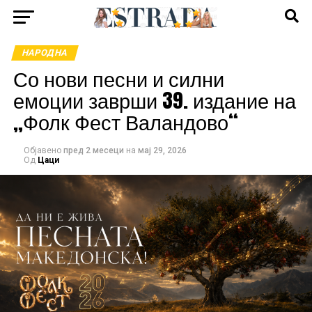
НАРОДНА
Со нови песни и силни
емоции заврши 39. издание на
„Фолк Фест Валандово“
Објавено
пред 2 месеци
на
мај 29, 2026
Од
Цаци