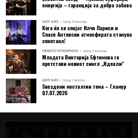
енергија – гаранција за добра забава
поддржувачи: „Сакам јавно на сите да се
заблагодарам за целата поддршка што ми ја
пружате. Започнав од нула, а сега стигнав до 4700
ШОУ БИЗ
пред 3 месеци
Кога ќе се спојат Илчо Париси и
следачи на Инстаграм. Ве сакам!“
Спасе Антевски атмосферата станува
спектакл!
Токму оваа скромност, искреност и благодарност ја
прават уште поблиска до публиката. Во време кога
НЕКАТЕГОРИЗИРАНО
пред 4 месеци
младите често се губат во трендови без вредност,
Младата Викторија Ефтимова го
претстави новиот сингл „Идеали“
Димче Ѓорѓиовски и Стефанија Костадинова
испраќаат поинаква порака, дека македонската
песна, традиција и емоција сè уште имаат иднина.
ШОУ БИЗ
пред 1 месец
Ѕвездени носталгии тема – Гламур
07.07.2026
РЕКЛАМА