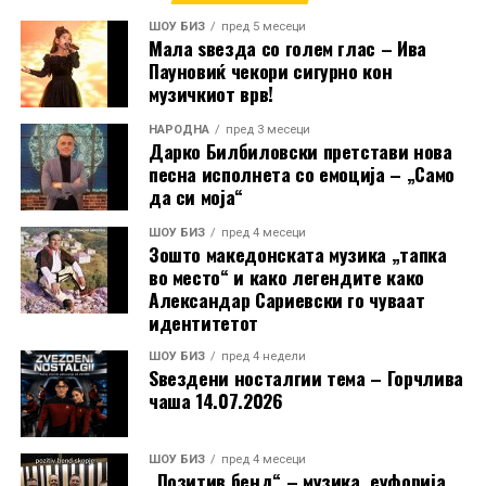
РЕКЛАМА
ШОУ БИЗ
пред 5 месеци
Мала ѕвезда со голем глас – Ива
Пауновиќ чекори сигурно кон
музичкиот врв!
НАРОДНА
пред 3 месеци
Дарко Билбиловски претстави нова
песна исполнета со емоција – „Само
да си моја“
ШОУ БИЗ
пред 4 месеци
Зошто македонската музика „тапка
во место“ и како легендите како
Александар Сариевски го чуваат
идентитетот
ШОУ БИЗ
пред 4 недели
Ѕвездени носталгии тема – Горчлива
чаша 14.07.2026
ШОУ БИЗ
пред 4 месеци
„Позитив бенд“ – музика, еуфорија,
Стефанија испрати и искрена порака до своите