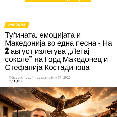
НАРОДНА
Туѓината, емоцијата и
Македонија во една песна – На
2 август излегува „Летај
соколе“ на Горд Македонец и
Стефанија Костадинова
Објавено
пред 1 недела
на
јули 31, 2026
Особено внимание привлече песната „Градче мое
Од
Цаци
убаво“ во изведба на Христијан Божинов-Кико, која
на крајот ја освои првата награда и беше прогласена
за најдобра песна на фестивалот. Второто место ѝ
припадна на Благица Калева со „Солзи немам“,
додека третата награда ја добија Анета Љумаковска,