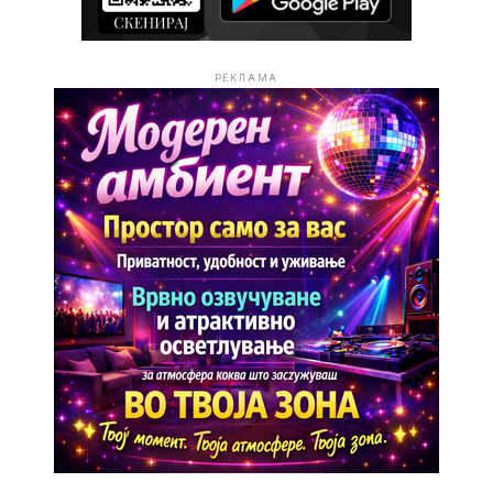
РЕКЛАМА
Во ревијалниот дел настапи и Ленче Кукиќ со мини
концерт, дополнително збогатувајќи ја музичката
вечер која уште еднаш покажа дека „Фолк Фест
Валандово“ останува еден од најзначајните музички
фестивали во земјава.
Големиот пресврт доаѓа во 2024 година, кога
Стефанија учествува на „Македонско Талент Шоу“.
Иако имала само 14 години, успева да победи и како
награда ја добива својата прва авторска песна –