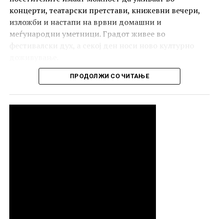
концерти, театарски претстави, книжевни вечери,
изложби и настапи на врвни домашни и
меѓународни уметници. Градот живее во
фестивалски дух, а секој ден носи ново културно
доживување.
ПРОДОЛЖИ СО ЧИТАЊЕ
РЕКЛАМА
Видеоспотот за „Идеали“ е снимен на Водно, во
„Хедон ресорт“, и нуди визуелна приказна со