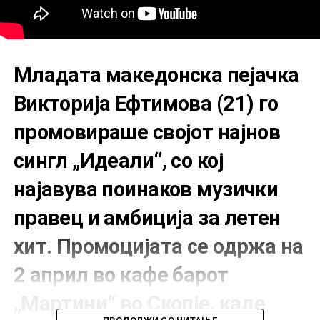
Младата македонска пејачка
Викторија Ефтимова (21) го
промовираше својот најнов
сингл „Идеали“, со кој
најавува поинаков музички
правец и амбиција за летен
хит. Промоцијата се одржа на
2 април во кафе барот
„Мартини“ во Скопје, каде