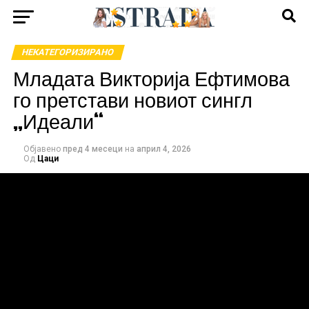
НЕКАТЕГОРИЗИРАНО
Младата Викторија Ефтимова
го претстави новиот сингл
„Идеали“
Објавено
пред 4 месеци
на
април 4, 2026
Од
Цаци