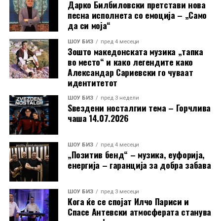
Дарко Билбиловски претстави нова
песна исполнета со емоција – „Само
да си моја“
ШОУ БИЗ
пред 4 месеци
Зошто македонската музика „тапка
во место“ и како легендите како
Александар Сариевски го чуваат
идентитетот
ШОУ БИЗ
пред 3 недели
Ѕвездени носталгии тема – Горчлива
чаша 14.07.2026
ШОУ БИЗ
пред 4 месеци
„Позитив бенд“ – музика, еуфорија,
енергија – гаранција за добра забава
ШОУ БИЗ
пред 3 месеци
Кога ќе се спојат Илчо Париси и
Спасе Антевски атмосферата станува