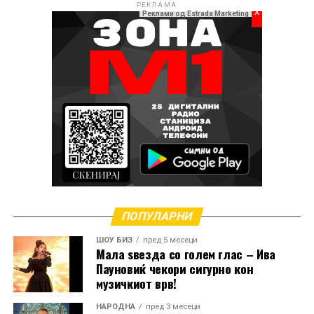
РЕКЛАМА
x
Реклами од Estrada Marketing
РЕКЛАМА
ПОПУЛАРНИ
ШОУ БИЗ
пред 5 месеци
Мала ѕвезда со голем глас – Ива
Пауновиќ чекори сигурно кон
музичкиот врв!
НАРОДНА
пред 3 месеци