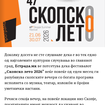
Ефтимова се издвојува како комплетен автор на
својата музика – таа стои зад текстот, музиката и
аранжманот на „Идеали“, како и на сите нејзини
досегашни песни. Ова е нејзин десетти сингл по ред,
кој ќе биде дел од нејзиниот претстоен албум,
најавен за крајот на годината.
Доколку досега не сте слушнале дека е во тек едно
Покрај објавените песни, младата авторка има и
од најголемите културни случувања во главниот
богата архива од 214 напишани, но сѐ уште
град,
Естрада.мк
ве потсетува дека фестивалот
необјавени композиции, дел од кои се очекува да
„Скопско лето 2026“
веќе повеќе од еден месец ги
бидат претставени во наредниот период, било
разубавува скопските вечери со богата програма
преку нејзина интерпретација или во изведба на
исполнета со музика, театар, изложби и бројни
други артисти.
уметнички настани.
Речиси секоја вечер, на повеќе локации низ Скопје,
РЕКЛАМА
посетителите имаат можност да уживаат во