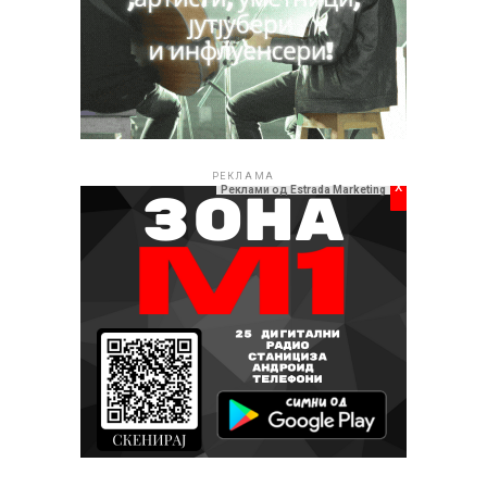
случувања, концерти и културни настани кои се дел
од богатата програма на „Скопско лето 2026“.
РЕКЛАМА
РЕКЛАМА
x
Реклами од Estrada Marketing