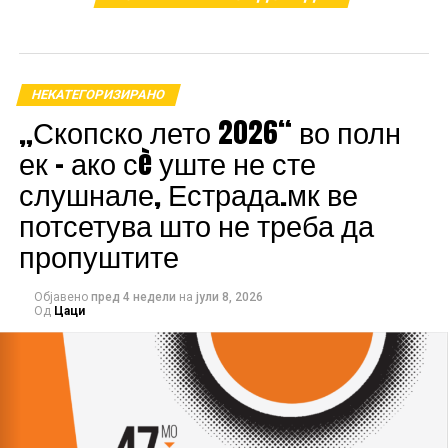
НЕКАТЕГОРИЗИРАНО
„Скопско лето 2026“ во полн
„Идеали“ претставува летна поп-композиција, која
ек – ако сè уште не сте
носи поинаква емоционална и звучна естетика во
слушнале, Естрада.мк ве
споредба со нејзините претходни изданија. Песната
тематски се осврнува на современиот начин на
потсетува што не треба да
живот и вредностите во општеството, со акцент на
пропуштите
личната перспектива и искрен израз.
Објавено
пред 4 недели
на
јули 8, 2026
Од
Цаци