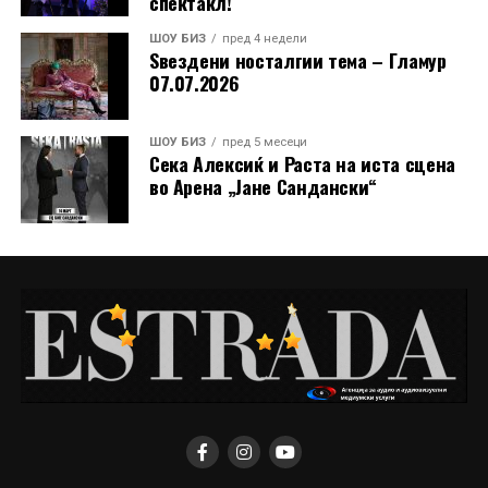
спектакл!
ШОУ БИЗ
пред 4 недели
Ѕвездени носталгии тема – Гламур
07.07.2026
ШОУ БИЗ
пред 5 месеци
Сека Алексиќ и Раста на иста сцена
во Арена „Јане Сандански“