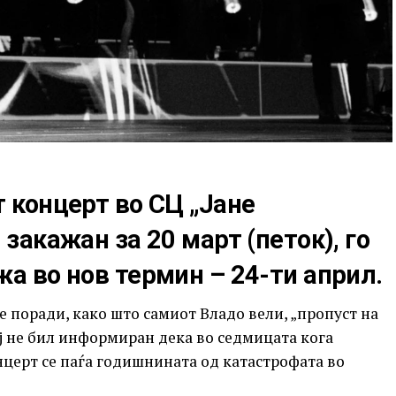
т концерт во СЦ „Јане
 закажан за 20 март (петок), го
жа во нов термин – 24-ти април.
 поради, како што самиот Владо вели, „пропуст на
ј не бил информиран дека во седмицата кога
нцерт се паѓа годишнината од катастрофата во