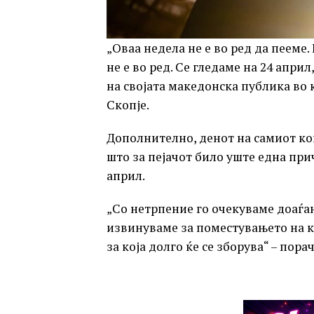
„Оваа недела не е во ред да пееме.
не е во ред. Се гледаме на 24 апри
на својата македонска публика во 
Скопје.
Дополнително, денот на самиот кон
што за пејачот било уште една пр
април.
„Со нетрпение го очекуваме доаѓањ
извинуваме за поместувањето на к
за која долго ќе се зборува“ – пор