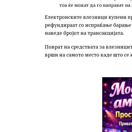
тоа ќе можат да го направат на
Електронските влезници купени пр
рефундираат со испраќање барање
наведе бројот на трансакцијата.
Поврат на средствата за влезници
врши на самото место каде што се 