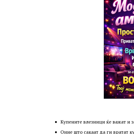
Купените влезници ќе важат и з
Оние што сакаат да ги вратат к