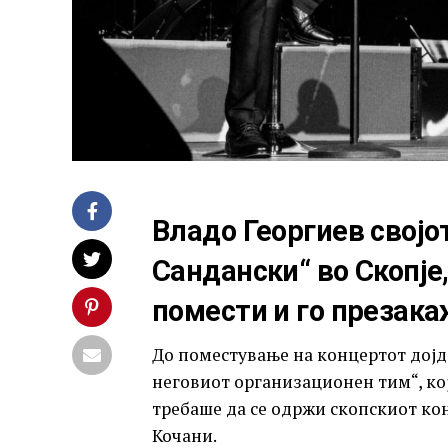
Владо Георгиев својо
Сандански“ во Скопје,
помести и го презака
До поместување на концертот дојде
неговиот организационен тим“, ко
требаше да се одржи скопскиот ко
Кочани.