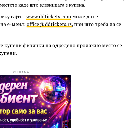
 местото каде што влезницата е купена.
еку сајтот
www.ddtickets.com
може да се
 на е-меил:
office@ddtickets.rs
, при што треба да се
те купени физички на одредено продажно место се
купени.
РЕКЛАМА