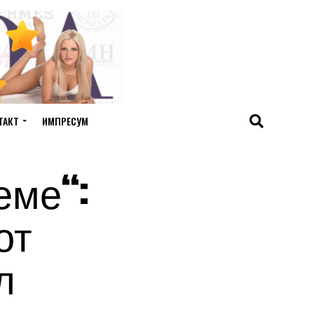
ТАКТ
ИМПРЕСУМ
еме“:
от
л