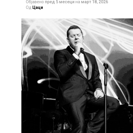
Објавено
пред 5 месеци
на
март 18, 2026
Од
Цаци