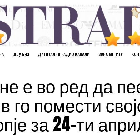
НА
ШОУ БИЗ
ДИГИТАЛНИ РАДИО КАНАЛИ
ЗОНА М1 IPTV
КОН
не е во ред да пе
в го помести свој
пје за 24-ти апри