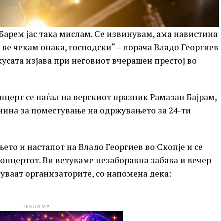
 Барем јас така мислам. Се извинувам, ама навистина
л, ве чекам онака, господски“ – порача Владо Георгиев
кусата изјава при неговиот вчерашен престој во
церт се паѓал на верскиот празник Рамазан Бајрам,
ичина за поместување на одржувањето за 24-ти
ето и настапот на Владо Георгиев во Скопје и се
онцертот. Ви ветуваме незаборавна забава и вечер
ачуваат организаторите, со напомена дека:
РЕКЛАМА