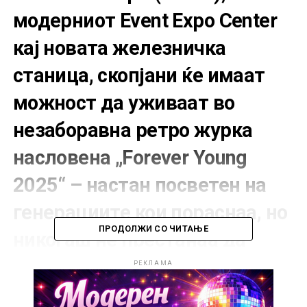
модерниот
Event Expo Center
кај новата железничка
станица, скопјани ќе имаат
можност да уживаат во
незаборавна
ретро журка
насловена
„Forever Young
2025“
– настан посветен на
генерациите кои пораснаа, но
ПРОДОЛЖИ СО ЧИТАЊЕ
никогаш не престанаа да
бидат млади во душата.
РЕКЛАМА