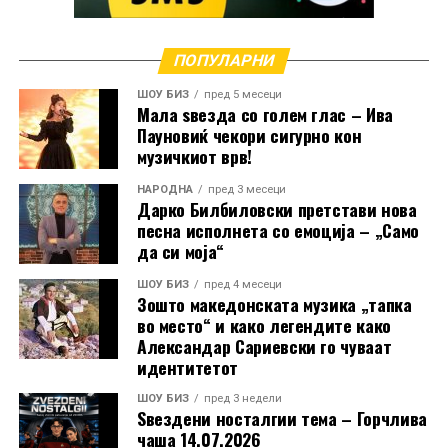
ПОПУЛАРНИ
ШОУ БИЗ
пред 5 месеци
Мала ѕвезда со голем глас – Ива
Пауновиќ чекори сигурно кон
музичкиот врв!
НАРОДНА
пред 3 месеци
Дарко Билбиловски претстави нова
песна исполнета со емоција – „Само
да си моја“
ШОУ БИЗ
пред 4 месеци
Зошто македонската музика „тапка
во место“ и како легендите како
Александар Сариевски го чуваат
идентитетот
ШОУ БИЗ
пред 3 недели
Ѕвездени носталгии тема – Горчлива
чаша 14.07.2026