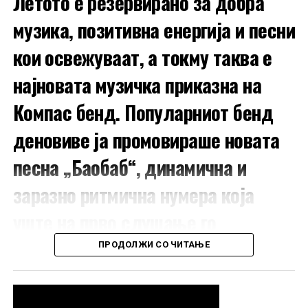
Летото е резервирано за добра
музика, позитивна енергија и песни
кои освежуваат, а токму таква е
најновата музичка приказна на
Компас бенд. Популарниот бенд
kupikarta.com
деновиве ја промовираше новата
продажната мрежа на
Розе Веро 2
песна „Баобаб“, динамична и
Литература.мк
заразно ритмична нумера која
Агенција ЈК Травел
уште на прво слушање го
Организаторите најавуваат ретро вечер која ќе ве
врати во времето на младоста, во времето на
привлекува вниманието.
ПРОДОЛЖИ СО ЧИТАЊЕ
безгрижните излегувања, вистинската музика и
незаборавните моменти.
Зад „Баобаб“ стои добро познатото авторско име
Зоран Рудан – Цеки, кој ги потпишува текстот,
Подгответе се за носталгија и вистинска диско