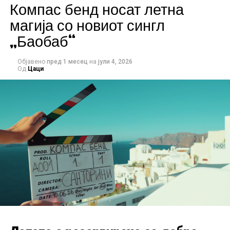
Компас бенд носат летна
моден менаџер
Милорад Цаиќ – Цајо
, човек кој со
децении стои зад многу музички проекти и забави
магија со новиот сингл
во регионот, гарантирајќи автентична атмосфера и
„Баобаб“
врвно искуство.
Картите се веќе во продажба преку:
Објавено
пред 1 месец
на
јули 4, 2026
Од
Цаци
РЕКЛАМА