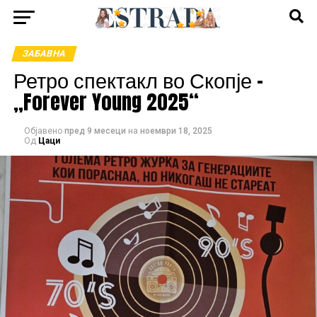
ЗАБАВНА
Ретро спектакл во Скопје –
„Forever Young 2025“
Објавено
пред 9 месеци
на
ноември 18, 2025
Од
Цаци