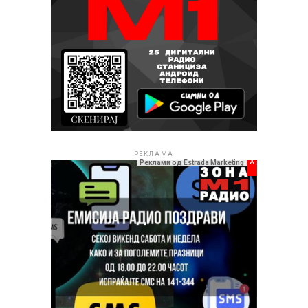
РЕКЛАМА
x
Реклами од Estrada Marketing
Во продолжение, погледнете го новиот видеоспот и
препуштете се на летната магија што ја носат Компас
бенд.