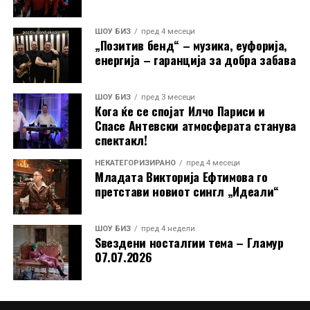
ШОУ БИЗ
пред 4 месеци
„Позитив бенд“ – музика, еуфорија,
енергија – гаранција за добра забава
ШОУ БИЗ
пред 3 месеци
Кога ќе се спојат Илчо Париси и
Спасе Антевски атмосферата станува
спектакл!
НЕКАТЕГОРИЗИРАНО
пред 4 месеци
Младата Викторија Ефтимова го
претстави новиот сингл „Идеали“
ШОУ БИЗ
пред 4 недели
Ѕвездени носталгии тема – Гламур
07.07.2026