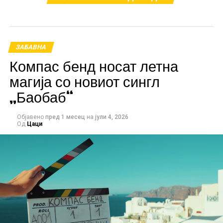
ЗАБАВНА
Компас бенд носат летна
магија со новиот сингл
„Баобаб“
Објавено
пред 1 месец
на
јули 4, 2026
Од
Цаци
Песната е модерна, заводлива и брзо освојува, а
спотот е комбинација на стил, провокација и игриво
шоу. Очигледно е дека Гиговска знае како да
направи хит што ќе се слуша, но и ќе се гледа со