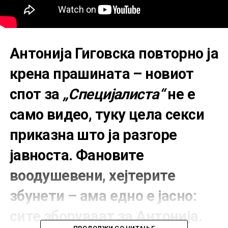
Антонија Гиговска повторно ја
крена прашината – новиот
спот за
„Специјалиста“
не е
само видео, туку цела секси
приказна што ја разгоре
јавноста. Фановите
воодушевени, хејтерите
збунети – ама едно е јасно:
сите зборуваат за Антонија.