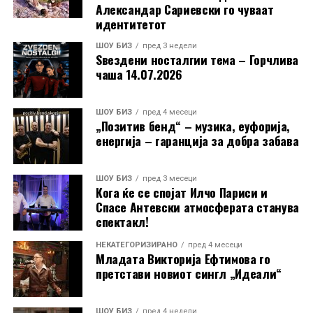
Александар Сариевски го чуваат
идентитетот
ШОУ БИЗ
пред 3 недели
Ѕвездени носталгии тема – Горчлива
чаша 14.07.2026
ШОУ БИЗ
пред 4 месеци
„Позитив бенд“ – музика, еуфорија,
енергија – гаранција за добра забава
ШОУ БИЗ
пред 3 месеци
Кога ќе се спојат Илчо Париси и
Спасе Антевски атмосферата станува
спектакл!
НЕКАТЕГОРИЗИРАНО
пред 4 месеци
Младата Викторија Ефтимова го
претстави новиот сингл „Идеали“
ШОУ БИЗ
пред 4 недели