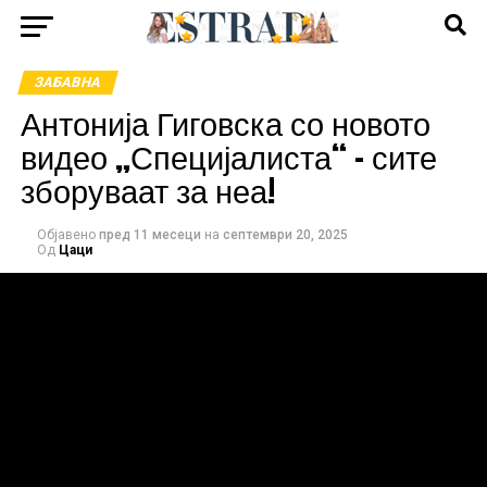
ЗАБАВНА
Антонија Гиговска со новото
видео „Специјалиста“ – сите
зборуваат за неа!
Објавено
пред 11 месеци
на
септември 20, 2025
Од
Цаци