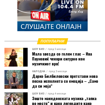
ПОПУЛАРНИ
ШОУ БИЗ
пред 5 месеци
Мала ѕвезда со голем глас – Ива
Пауновиќ чекори сигурно кон
музичкиот врв!
НАРОДНА
пред 3 месеци
Дарко Билбиловски претстави нова
песна исполнета со емоција – „Само
да си моја“
ШОУ БИЗ
пред 4 месеци
Зошто македонската музика „тапка
во место“ и како легендите како