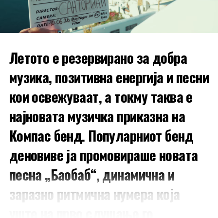
широко отворени очи.
Со
„Специјалиста“
, Антонија праќа порака: таа не е
само пејачка, таа е жена која диктира трендови,
Летото е резервирано за добра
прави шоу и остава трага.
музика, позитивна енергија и песни
РЕКЛАМА
кои освежуваат, а токму таква е
најновата музичка приказна на
Компас бенд. Популарниот бенд
деновиве ја промовираше новата
песна „Баобаб“, динамична и
заразно ритмична нумера која
уште на прво слушање го