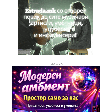
РЕКЛАМА
РЕКЛАМА
ПОВРЗАНИ ТЕМИ:
СЛЕДНО
Фановите во шок – кого го сака Мартија
Станојковиќ?
НЕ ПРОПУШТАЈТЕ
„Моет 2“: 2Bona и Таско со ново визуелно уживање
за фановите