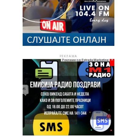
Во продолжение, погледнете го новиот видеоспот и
препуштете се на летната магија што ја носат Компас
бенд.
РЕКЛАМА
РЕКЛАМА
x
Реклами од Estrada Marketing