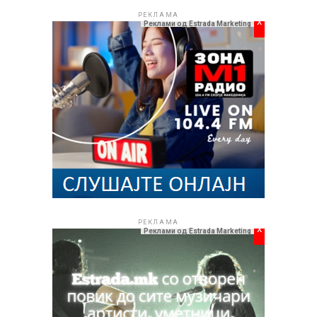
РЕКЛАМА
x
Реклами од Estrada Marketing
РЕКЛАМА
x
Реклами од Estrada Marketing
Естрада.мк
и во наредниот период ќе продолжи да
ве информира за најинтересните фестивалски