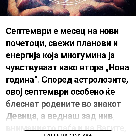
Септември е месец на нови
почетоци, свежи планови и
енергија која многумина ја
чувствуваат како втора „Нова
година“. Според астролозите,
овој септември особено ќе
блеснат родените во знакот
Девица
, а веднаш зад нив,
вниманието паѓа и на
Вагите
,
ПРОДОЛЖИ СО ЧИТАЊЕ