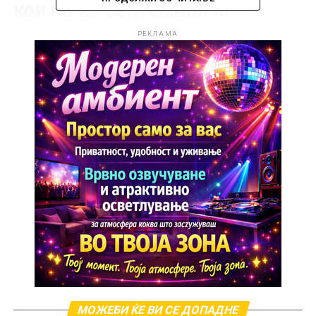
кои на 23 септември ја
започнуваат својата
РЕКЛАМА
владејачка сезона.
Девиците на врвот на среќата
Со силно влијание на Сонцето и Меркур, Девиците
ќе ја почувствуваат моќта на организацијата,
плановите и личниот успех. Овој месец ќе им донесе
можности за финансиски раст, јакнење на
кариерата, но и за подобрување на односите со
блиските. За нив, септември е време кога сè се мести
на свое место.
Вагите го преземаат светлото на
рефлекторите
МОЖЕБИ ЌЕ ВИ СЕ ДОПАДНЕ