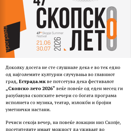
Интересно е што меѓу македонските естрадни
ѕвезди има неколку
Ваги
, па можеме да очекуваме
дека токму тие ќе блеснат во овој период.
Доколку досега не сте слушнале дека е во тек едно
Што значи ова за публиката?
од најголемите културни случувања во главниот
град,
Естрада.мк
ве потсетува дека фестивалот
Септември е месец во кој и обожавателите ќе
„Скопско лето 2026“
веќе повеќе од еден месец ги
почувствуваат позитивна енергија. Љубовни песни,
разубавува скопските вечери со богата програма
нови хитови, концерти и јавни настапи – Вагите
исполнета со музика, театар, изложби и бројни
секогаш знаат како да остават впечаток. Нивната
уметнички настани.
креативност и емоција ќе бидат на највисоко ниво,
па ова е совршено време да ги следиме и
Речиси секоја вечер, на повеќе локации низ Скопје,
поддржиме нашите омилени изведувачи.
посетителите имаат можност да уживаат во