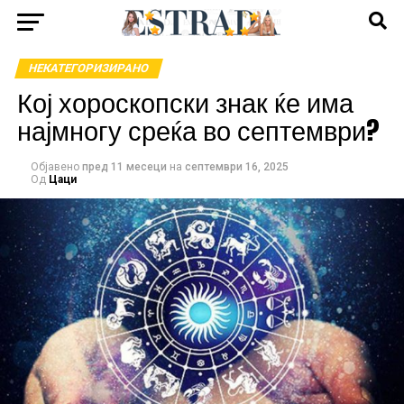
НЕКАТЕГОРИЗИРАНО
Кој хороскопски знак ќе има
најмногу среќа во септември?
Објавено
пред 11 месеци
на
септември 16, 2025
Од
Цаци