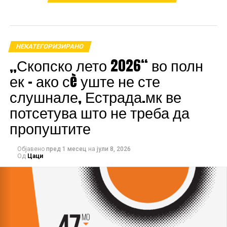
Иако Девиците се главните „среќници“, септември
носи силна енергија и за Вагите. Тие се познати по
својата харизма, шарм и стремеж кон хармонија, а
токму тоа ќе им донесе нови можности во љубовта,
НЕКАТЕГОРИЗИРАНО
работата и социјалниот живот.
„Скопско лето 2026“ во полн
ек – ако сè уште не сте
РЕКЛАМА
слушнале, Естрада.мк ве
потсетува што не треба да
пропуштите
Објавено
пред 1 месец
на
јули 8, 2026
Од
Цаци