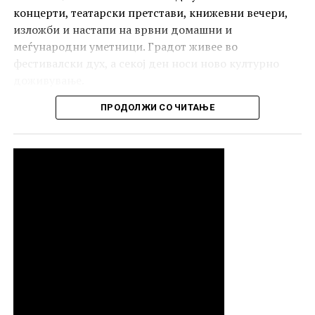
концерти, театарски претстави, книжевни вечери,
изложби и настапи на врвни домашни и
РЕКЛАМА
меѓународни уметници. Градот живее во
фестивалски дух, а секој ден носи ново културно
доживување.
ПРОДОЛЖИ СО ЧИТАЊЕ
РЕКЛАМА