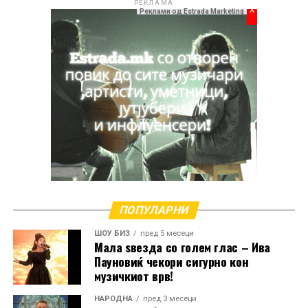
РЕКЛАМА
x
Реклами од Estrada Marketing
РЕКЛАМА
ПОПУЛАРНИ
ШОУ БИЗ
пред 5 месеци
Мала ѕвезда со голем глас – Ива
Пауновиќ чекори сигурно кон
музичкиот врв!
НАРОДНА
пред 3 месеци