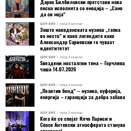
Дарко Билбиловски претстави нова
песна исполнета со емоција – „Само
да си моја“
ШОУ БИЗ
пред 4 месеци
Зошто македонската музика „тапка
во место“ и како легендите како
Александар Сариевски го чуваат
идентитетот
ШОУ БИЗ
пред 4 недели
Ѕвездени носталгии тема – Горчлива
чаша 14.07.2026
ШОУ БИЗ
пред 4 месеци
„Позитив бенд“ – музика, еуфорија,
енергија – гаранција за добра забава
ШОУ БИЗ
пред 3 месеци
Кога ќе се спојат Илчо Париси и
Спасе Антевски атмосферата станува
спектакл!