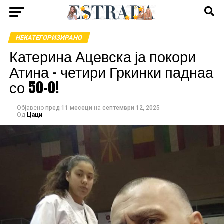
НЕКАТЕГОРИЗИРАНО
Катерина Ацевска ја покори
Атина – четири Гркинки паднаа
со 50-0!
Објавено
пред 11 месеци
на
септември 12, 2025
Од
Цаци