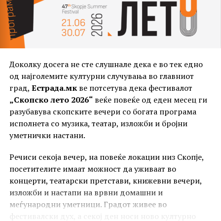
Доколку досега не сте слушнале дека е во тек едно
од најголемите културни случувања во главниот
град,
Естрада.мк
ве потсетува дека фестивалот
„Скопско лето 2026“
веќе повеќе од еден месец ги
разубавува скопските вечери со богата програма
исполнета со музика, театар, изложби и бројни
уметнички настани.
Речиси секоја вечер, на повеќе локации низ Скопје,
посетителите имаат можност да уживаат во
концерти, театарски претстави, книжевни вечери,
изложби и настапи на врвни домашни и
меѓународни уметници. Градот живее во
фестивалски дух, а секој ден носи ново културно