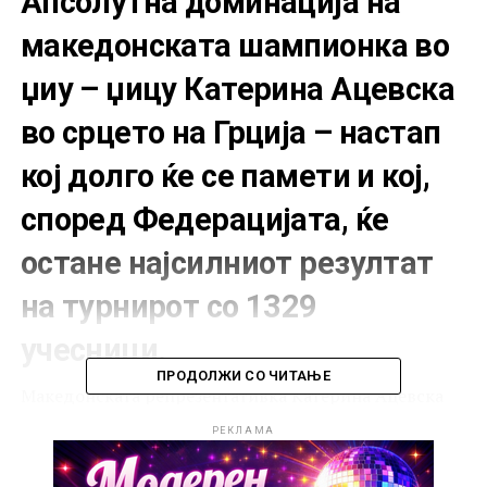
Апсолутна доминација на
македонската шампионка во
џиу – џицу Катерина Ацевска
во срцето на Грција – настап
кој долго ќе се памети и кој,
според Федерацијата, ќе
остане најсилниот резултат
на турнирот со 1329
учесници.
ПРОДОЛЖИ СО ЧИТАЊЕ
Македонската репрезентативка Катерина Ацевска
уште еднаш потврди дека е најдобрата во регионот,
РЕКЛАМА
откако ја одбрани титулата на Балканското Опен
првенство во џиу-џицу што овој пат се одржува во