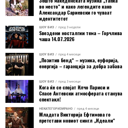
Зошто македонската музика „тапка
во место“ и како легендите како
Александар Сариевски го чуваат
идентитетот
ШОУ БИЗ
пред 3 недели
Ѕвездени носталгии тема – Горчлива
чаша 14.07.2026
ШОУ БИЗ
пред 4 месеци
„Позитив бенд“ – музика, еуфорија,
енергија – гаранција за добра забава
ШОУ БИЗ
пред 3 месеци
Кога ќе се спојат Илчо Париси и
Спасе Антевски атмосферата станува
спектакл!
НЕКАТЕГОРИЗИРАНО
пред 4 месеци
Младата Викторија Ефтимова го
претстави новиот сингл „Идеали“