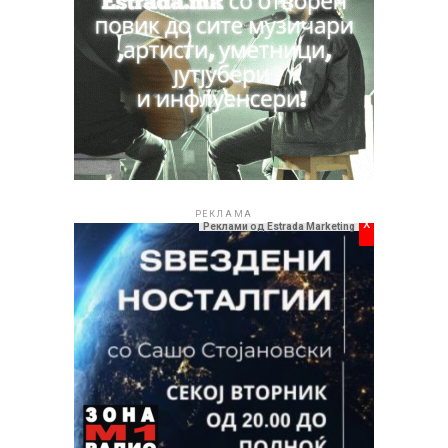
Баже Маротов со „Борба на две суети“ ги освои
новинарите на „Охридски трубадури“
РЕКЛАМА
x
Реклами од Estrada Marketing
Естрада.мк
и во наредниот период ќе продолжи да
ве информира за најинтересните фестивалски
случувања, концерти и културни настани кои се дел
од богатата програма на „Скопско лето 2026“.
РЕКЛАМА