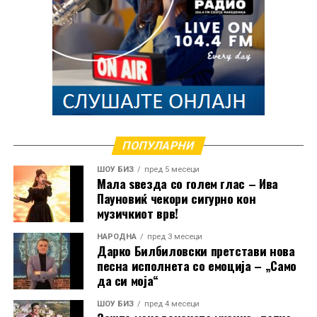
ПОПУЛАРНИ
ШОУ БИЗ
пред 5 месеци
Мала ѕвезда со голем глас – Ива
Пауновиќ чекори сигурно кон
музичкиот врв!
НАРОДНА
пред 3 месеци
Дарко Билбиловски претстави нова
песна исполнета со емоција – „Само
да си моја“
ШОУ БИЗ
пред 4 месеци