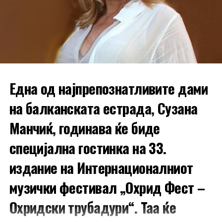
Една од најпрепознатливите дами
на балканската естрада, Сузана
Манчиќ, годинава ќе биде
специјална гостинка на 33.
издание на Интернационалниот
Етно, џез и фламенко – сабота, 6
музички фестивал „Охрид Фест –
септември
Охридски трубадури“. Таа ќе
Во сабота, базарот продолжува од 14:00 часот, а