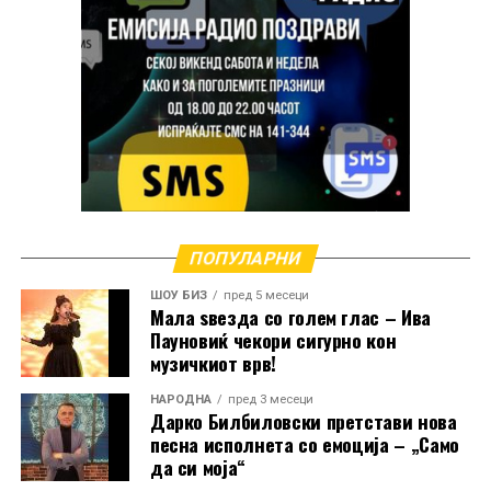
Кога зборува за својата долга кариера, Манчиќ
признава дека спомените се толку многубројни што
ПОПУЛАРНИ
решила да ги преточи во две автобиографски
ШОУ БИЗ
пред 5 месеци
книги.
Мала ѕвезда со голем глас – Ива
Пауновиќ чекори сигурно кон
„Имам навистина многу спомени и тие траат цел
музичкиот врв!
живот. Во книгите ги собрав најинтересните
НАРОДНА
пред 3 месеци
приказни од мојот живот и кариерата. За жал, сè
Дарко Билбиловски претстави нова
уште не се преведени на македонски јазик“, вели
песна исполнета со емоција – „Само
да си моја“
таа.