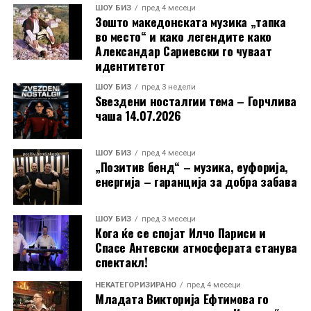
ШОУ БИЗ
пред 4 месеци
Зошто македонската музика „тапка
РЕКЛАМА
во место“ и како легендите како
Александар Сариевски го чуваат
идентитетот
ШОУ БИЗ
пред 3 недели
Ѕвездени носталгии тема – Горчлива
чаша 14.07.2026
ШОУ БИЗ
пред 4 месеци
„Позитив бенд“ – музика, еуфорија,
енергија – гаранција за добра забава
ШОУ БИЗ
пред 3 месеци
Кога ќе се спојат Илчо Париси и
Спасе Антевски атмосферата станува
спектакл!
НЕКАТЕГОРИЗИРАНО
пред 4 месеци
Младата Викторија Ефтимова го