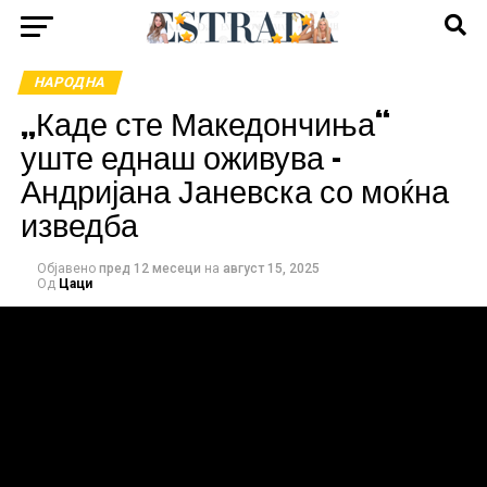
НАРОДНА
„Каде сте Македончиња“
уште еднаш оживува –
Андријана Јаневска со моќна
изведба
Објавено
пред 12 месеци
на
август 15, 2025
Од
Цаци