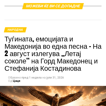
МОЖЕБИ ЌЕ ВИ СЕ ДОПАДНЕ
Песната, која за прв пат ја испеа Александар Сарев
во 1987 година на Фолк фест Валандово, е дело на
Бранко Ѓоргиевски-Кецовски и претставува музички
НАРОДНА
споменик за егзодусот на Македонците од Егејскиот
Туѓината, емоцијата и
дел на Македонија. Со своите зборови, песната ја
Македонија во една песна – На
пренесува болката на генерации кои биле
присилени да ги напуштат своите домови, но и
2 август излегува „Летај
неизгасливата љубов кон татковината.
соколе“ на Горд Македонец и
Стефанија Костадинова
Објавено
пред 1 недела
на
јули 31, 2026
Од
Цаци