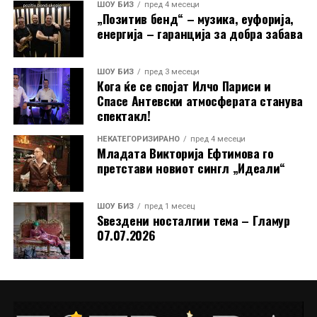
ШОУ БИЗ
пред 4 месеци
„Позитив бенд“ – музика, еуфорија,
Стефанија испрати и искрена порака до своите
енергија – гаранција за добра забава
поддржувачи: „Сакам јавно на сите да се
заблагодарам за целата поддршка што ми ја
пружате. Започнав од нула, а сега стигнав до 4700
ШОУ БИЗ
пред 3 месеци
Кога ќе се спојат Илчо Париси и
следачи на Инстаграм. Ве сакам!“
Спасе Антевски атмосферата станува
спектакл!
Токму оваа скромност, искреност и благодарност ја
прават уште поблиска до публиката. Во време кога
НЕКАТЕГОРИЗИРАНО
пред 4 месеци
младите често се губат во трендови без вредност,
Младата Викторија Ефтимова го
претстави новиот сингл „Идеали“
Димче Ѓорѓиовски и Стефанија Костадинова
испраќаат поинаква порака, дека македонската
песна, традиција и емоција сè уште имаат иднина.
ШОУ БИЗ
пред 1 месец
Ѕвездени носталгии тема – Гламур
07.07.2026
РЕКЛАМА