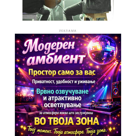
РЕКЛАМА
Големиот пресврт доаѓа во 2024 година, кога
Стефанија учествува на „Македонско Талент Шоу“.
Со ова препевање, „Каде сте Македончиња“ уште
Иако имала само 14 години, успева да победи и како