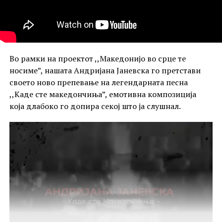
Во рамки на проектот ,,Македонијо во срце те
носиме”, нашата Андријана Јаневска го претстави
своето ново препевање на легендарната песна
,,Каде сте македончиња”, емотивна композиција
која длабоко го допира секој што ја слушнал.