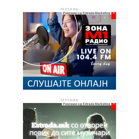
РЕКЛАМА
x
Реклами од Estrada Marketing
РЕКЛАМА
x
Реклами од Estrada Marketing
Стефанија не ја крие својата благодарност за оваа
соработка и со искрени зборови вели: „Сакам да
упатам едно огромно благодарам до човекот кој