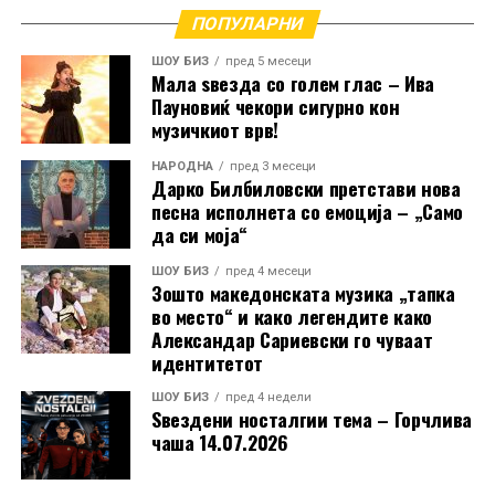
ПОПУЛАРНИ
РЕКЛАМА
ШОУ БИЗ
пред 5 месеци
Мала ѕвезда со голем глас – Ива
Пауновиќ чекори сигурно кон
музичкиот врв!
НАРОДНА
пред 3 месеци
Дарко Билбиловски претстави нова
песна исполнета со емоција – „Само
да си моја“
ШОУ БИЗ
пред 4 месеци
Зошто македонската музика „тапка
во место“ и како легендите како
Александар Сариевски го чуваат
идентитетот
ШОУ БИЗ
пред 4 недели
Ѕвездени носталгии тема – Горчлива
чаша 14.07.2026