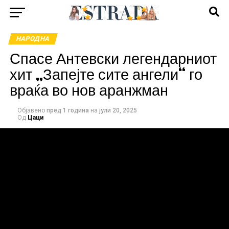
НАРОДНА
Спасе Антевски легендарниот
хит „Запејте сите ангели“ го
враќа во нов аранжман
Објавено
пред 1 година
на
јули 20, 2025
Од
Цаци