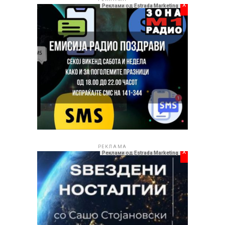
x
Реклами од Estrada Marketing
РЕКЛАМА
x
Реклами од Estrada Marketing
Стефанија не ја крие својата благодарност за оваа
соработка и со искрени зборови вели: „Сакам да
упатам едно огромно благодарам до човекот кој
успеа да ме претстави како бисер пред