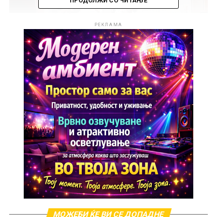
ПРОДОЛЖИ СО ЧИТАЊЕ
РЕКЛАМА
Првично компонирана од Горан Алачки, „Запејте
сите ангели“ го освои срцето на публиката во 90-
тите години и веднаш стана еден од најпопуларните
македонски фолк хитови. Со многу емоција и силни
изведби, оваа песна прерасна во вечен класик.
Но, оваа година, Спасе Антевски го презеде ризикот
и доби зелено светло од Алачки да ја изведе песната
во нова форма. Според него, ова не е само
повторување на стариот хит, туку и шанса да се
донесе нов живот во песната, при што му било
дозволено да работи во нов аранжман под
диригентската рака на Слаѓан Станишковски.
МОЖЕБИ ЌЕ ВИ СЕ ДОПАДНЕ