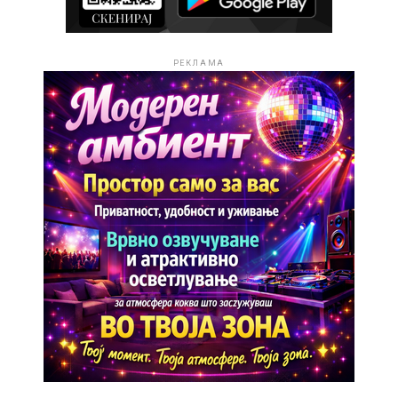
РЕКЛАМА
„Запејте сите ангели“ отпеана во ново руво од Спасе
Антевски со оваa изведба е доказ дека најдобрите
хитови не стареат – тие живеат со нас, се менуваат,
но никогаш не го губат својот дух.
РЕКЛАМА
Големиот пресврт доаѓа во 2024 година, кога
Стефанија учествува на „Македонско Талент Шоу“.
Иако имала само 14 години, успева да победи и како
награда ја добива својата прва авторска песна –