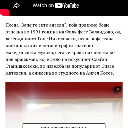
Песна „Запејте сите ангели“, која првично беше
отпеана во 1991 година на Фолк фест Валандово, од
легендарниот Гоце Николовски, песна која стана
вистински хит и остави трајни траги во
македонската музика, сега се враќа на сцената во
нов аранжман, кој е дело на искусниот Слаѓан
Станишковски, во изведба на популарниот Спасе
Антевски, а снимена во студиото на Ангел Ќосев.