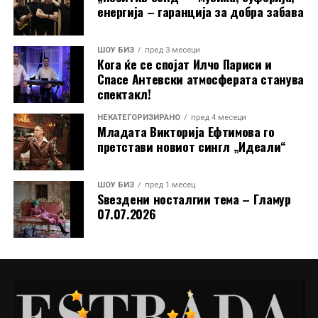
енергија – гаранција за добра забава
поддржувачи: „Сакам јавно на сите да се
заблагодарам за целата поддршка што ми ја
пружате. Започнав од нула, а сега стигнав до 4700
ШОУ БИЗ
пред 3 месеци
Кога ќе се спојат Илчо Париси и
следачи на Инстаграм. Ве сакам!“
Спасе Антевски атмосферата станува
спектакл!
Токму оваа скромност, искреност и благодарност ја
прават уште поблиска до публиката. Во време кога
НЕКАТЕГОРИЗИРАНО
пред 4 месеци
младите често се губат во трендови без вредност,
Младата Викторија Ефтимова го
претстави новиот сингл „Идеали“
Димче Ѓорѓиовски и Стефанија Костадинова
испраќаат поинаква порака, дека македонската
песна, традиција и емоција сè уште имаат иднина.
ШОУ БИЗ
пред 1 месец
Ѕвездени носталгии тема – Гламур
07.07.2026
РЕКЛАМА