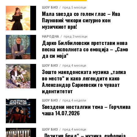
РЕКЛАМА
ШОУ БИЗ
пред 5 месеци
Мала ѕвезда со голем глас – Ива
Пауновиќ чекори сигурно кон
музичкиот врв!
НАРОДНА
пред 3 месеци
Дарко Билбиловски претстави нова
песна исполнета со емоција – „Само
да си моја“
ШОУ БИЗ
пред 4 месеци
Зошто македонската музика „тапка
во место“ и како легендите како
Александар Сариевски го чуваат
идентитетот
ШОУ БИЗ
пред 4 недели
Ѕвездени носталгии тема – Горчлива
чаша 14.07.2026
ШОУ БИЗ
пред 4 месеци
„Позитив бенд“ – музика, еуфорија,
Стефанија испрати и искрена порака до своите