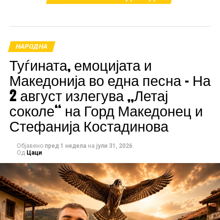
РЕКЛАМА
НАРОДНА
Туѓината, емоцијата и
Македонија во една песна – На
2 август излегува „Летај
соколе“ на Горд Македонец и
Стефанија Костадинова
Објавено
пред 1 недела
на
јули 31, 2026
Од
Цаци