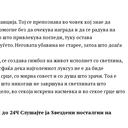
нција. Тој се препознава во човек кој знае да
помогне без да очекува награда и да се радува на
о што привлекува погледи, туку остава
ѓето. Неговата убавина не старее, затоа што доаѓа
т, се создава симбол на живот исполнет со светлина,
сфаќа дека најголемиот луксуз не е да биде
 срце, со мирна совест и со душа што зрачи. Тоа е
о што никогаш не завршува и светлината што
ело, во секоја искрена насмевка и во секое срце што
 до 24Ч Слушајте ја Ѕвездени носталгии на