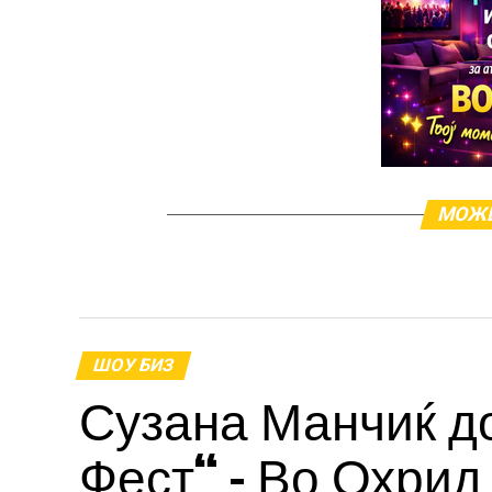
МОЖЕ
ШОУ БИЗ
Сузана Манчиќ д
Фест“ – Во Охрид