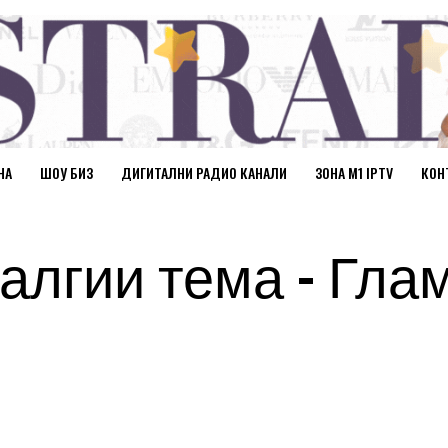
НА
ШОУ БИЗ
ДИГИТАЛНИ РАДИО КАНАЛИ
ЗОНА М1 IPTV
КОН
алгии тема – Гла