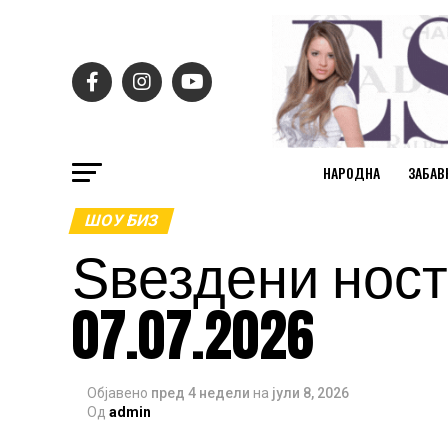
НАРОДНА
ЗАБАВ
ШОУ БИЗ
Ѕвездени ност
07.07.2026
Објавено
пред 4 недели
на
јули 8, 2026
Од
admin