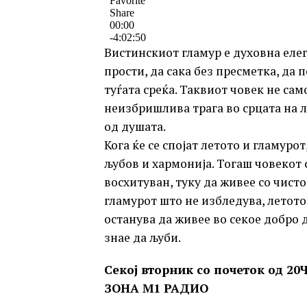
Вистинскиот гламур е духовна елега
прости, да сака без пресметка, да 
туѓата среќа. Таквиот човек не сам
неизбришлива трага во срцата на лу
од душата.
Кога ќе се спојат летото и гламуро
љубов и хармонија. Тогаш човекот 
восхитуван, туку да живее со чисто
гламурот што не избледува, летот
останува да живее во секое добро д
знае да љуби.
Секој вторник со почеток од 20Ч
ЗОНА М1 РАДИО